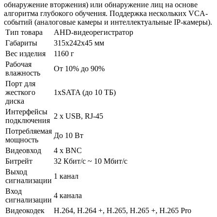
обнаружение вторжения) или обнаружение лиц на основе
алгоритма глубокого обучения. Поддержка нескольких VCA-
событий (аналоговые камеры и интеллектуальные IP-камеры).
Тип товара
AHD-видеорегистратор
Габариты
315x242x45 мм
Вес изделия
1160 г
Рабочая
От 10% до 90%
влажность
Порт для
жесткого
1xSATA (до 10 ТБ)
диска
Интерфейсы
2 x USB, RJ-45
подключения
Потребляемая
До 10 Вт
мощность
Видеовход
4 х BNC
Битрейт
32 Кбит/с ~ 10 Мбит/с
Выход
1 канал
сигнализации
Вход
4 канала
сигнализации
Видеокодек
H.264, H.264 +, H.265, H.265 +, H.265 Pro