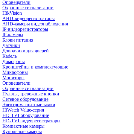
Оповещатели
Охранные сигнализации
HikVision
AHD-видеорегистраторы
AHD-камеры видеонаблюдения
IP-видеорегистраторы
IP-камеры
Блоки питания
Датчики
Доводчики для дверей
Кабель
Домофоны
Кронштейны и комплектующие
Микрофоны
Мониторы
Оповещатели
Охранные сигнализации
Пульты, тревожные кнопки
Сетевое оборудование
Электромагнитные замки
HiWatch Value-серия
HD-TVI-оборудование
HD-TVI видеорегистраторы
Компактные камеры
Купольные камеры