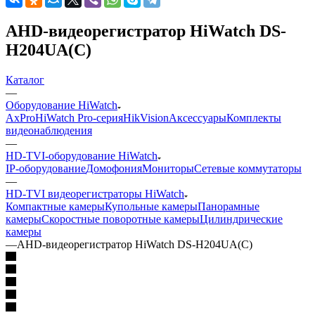
AHD-видеорегистратор HiWatch DS-
H204UA(C)
Каталог
—
Оборудование HiWatch
AxPro
HiWatch Pro-серия
HikVision
Аксессуары
Комплекты
видеонаблюдения
—
HD-TVI-оборудование HiWatch
IP-оборудование
Домофония
Мониторы
Сетевые коммутаторы
—
HD-TVI видеорегистраторы HiWatch
Компактные камеры
Купольные камеры
Панорамные
камеры
Скоростные поворотные камеры
Цилиндрические
камеры
—
AHD-видеорегистратор HiWatch DS-H204UA(C)