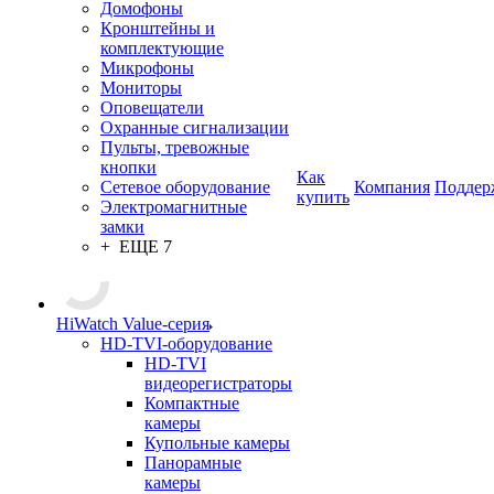
Домофоны
Кронштейны и
комплектующие
Микрофоны
Мониторы
Оповещатели
Охранные сигнализации
Пульты, тревожные
кнопки
Как
Сетевое оборудование
Компания
Поддер
купить
Электромагнитные
замки
+ ЕЩЕ 7
HiWatch Value-серия
HD-TVI-оборудование
HD-TVI
видеорегистраторы
Компактные
камеры
Купольные камеры
Панорамные
камеры