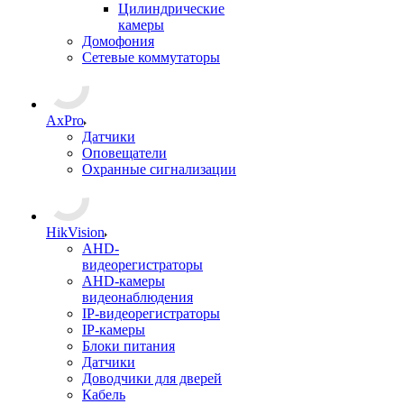
Цилиндрические
камеры
Домофония
Сетевые коммутаторы
AxPro
Датчики
Оповещатели
Охранные сигнализации
HikVision
AHD-
видеорегистраторы
AHD-камеры
видеонаблюдения
IP-видеорегистраторы
IP-камеры
Блоки питания
Датчики
Доводчики для дверей
Кабель