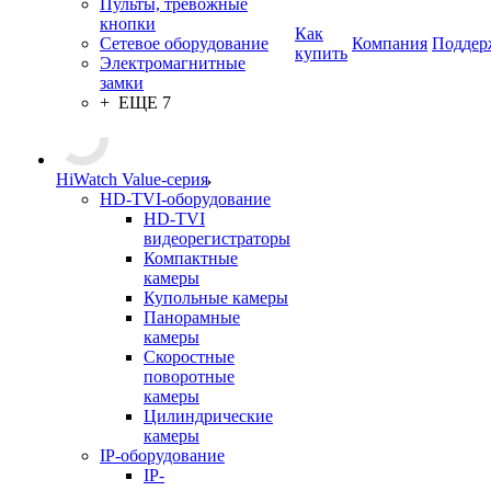
Пульты, тревожные
кнопки
Как
Сетевое оборудование
Компания
Поддер
купить
Электромагнитные
замки
+ ЕЩЕ 7
HiWatch Value-серия
HD-TVI-оборудование
HD-TVI
видеорегистраторы
Компактные
камеры
Купольные камеры
Панорамные
камеры
Скоростные
поворотные
камеры
Цилиндрические
камеры
IP-оборудование
IP-