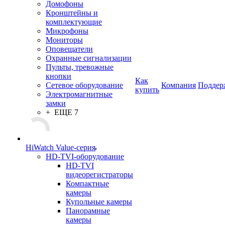
Домофоны
Кронштейны и
комплектующие
Микрофоны
Мониторы
Оповещатели
Охранные сигнализации
Пульты, тревожные
кнопки
Как
Сетевое оборудование
Компания
Поддер
купить
Электромагнитные
замки
+ ЕЩЕ 7
HiWatch Value-серия
HD-TVI-оборудование
HD-TVI
видеорегистраторы
Компактные
камеры
Купольные камеры
Панорамные
камеры