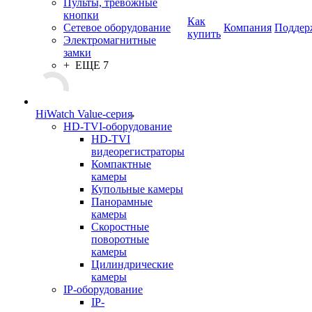
Пульты, тревожные
кнопки
Как
Сетевое оборудование
Компания
Поддер
купить
Электромагнитные
замки
+ ЕЩЕ 7
HiWatch Value-серия
HD-TVI-оборудование
HD-TVI
видеорегистраторы
Компактные
камеры
Купольные камеры
Панорамные
камеры
Скоростные
поворотные
камеры
Цилиндрические
камеры
IP-оборудование
IP-