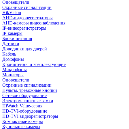
Оповещатели
Охранные сигнализации
HikVision
AHD-видеорегистраторы
AHD-камеры видеонаблюдения
IP-видеорегистраторы
IP-камеры
Блоки питания
Датчики
Доводчики для дверей
Кабель
Домофоны
Кронштейны и комплектующие
Микрофоны
Мониторы
Оповещатели
Охранные сигнализации
Пульты, тревожные кнопки
Сетевое оборудование
Электромагнитные замки
HiWatch Value-серия
HD-TVI-оборудование
HD-TVI видеорегистраторы
Компактные камеры
Купольные камеры