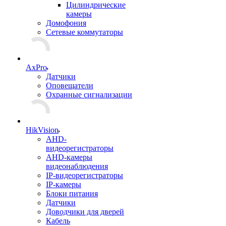
Цилиндрические
камеры
Домофония
Сетевые коммутаторы
AxPro
Датчики
Оповещатели
Охранные сигнализации
HikVision
AHD-
видеорегистраторы
AHD-камеры
видеонаблюдения
IP-видеорегистраторы
IP-камеры
Блоки питания
Датчики
Доводчики для дверей
Кабель