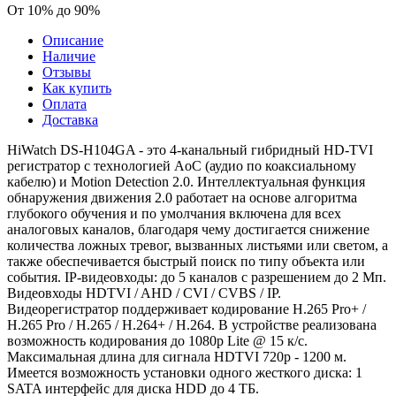
От 10% до 90%
Описание
Наличие
Отзывы
Как купить
Оплата
Доставка
HiWatch DS-H104GA - это 4-канальный гибридный HD-TVI
регистратор c технологией AoC (аудио по коаксиальному
кабелю) и Motion Detection 2.0. Интеллектуальная функция
обнаружения движения 2.0 работает на основе алгоритма
глубокого обучения и по умолчания включена для всех
аналоговых каналов, благодаря чему достигается снижение
количества ложных тревог, вызванных листьями или светом, а
также обеспечивается быстрый поиск по типу объекта или
события. IP-видеовходы: до 5 каналов с разрешением до 2 Мп.
Видеовходы HDTVI / AHD / CVI / CVBS / IP.
Видеорегистратор поддерживает кодирование H.265 Pro+ /
H.265 Pro / H.265 / H.264+ / H.264. В устройстве реализована
возможность кодирования до 1080p Lite @ 15 к/с.
Максимальная длина для сигнала HDTVI 720p - 1200 м.
Имеется возможность установки одного жесткого диска: 1
SATA интерфейс для диска HDD до 4 ТБ.