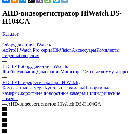
AHD-видеорегистратор HiWatch DS-
H104GA
Каталог
—
Оборудование HiWatch
AxPro
HiWatch Pro-серия
HikVision
Аксессуары
Комплекты
видеонаблюдения
—
HD-TVI-оборудование HiWatch
IP-оборудование
Домофония
Мониторы
Сетевые коммутаторы
—
HD-TVI видеорегистраторы HiWatch
Компактные камеры
Купольные камеры
Панорамные
камеры
Скоростные поворотные камеры
Цилиндрические
камеры
—
AHD-видеорегистратор HiWatch DS-H104GA