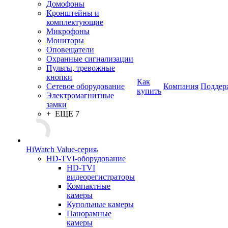
Домофоны
Кронштейны и
комплектующие
Микрофоны
Мониторы
Оповещатели
Охранные сигнализации
Пульты, тревожные
кнопки
Как
Сетевое оборудование
Компания
Поддер
купить
Электромагнитные
замки
+ ЕЩЕ 7
HiWatch Value-серия
HD-TVI-оборудование
HD-TVI
видеорегистраторы
Компактные
камеры
Купольные камеры
Панорамные
камеры