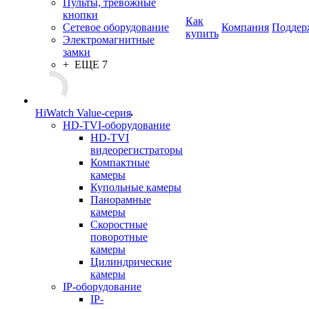
Пульты, тревожные
кнопки
Как
Сетевое оборудование
Компания
Поддер
купить
Электромагнитные
замки
+ ЕЩЕ 7
HiWatch Value-серия
HD-TVI-оборудование
HD-TVI
видеорегистраторы
Компактные
камеры
Купольные камеры
Панорамные
камеры
Скоростные
поворотные
камеры
Цилиндрические
камеры
IP-оборудование
IP-