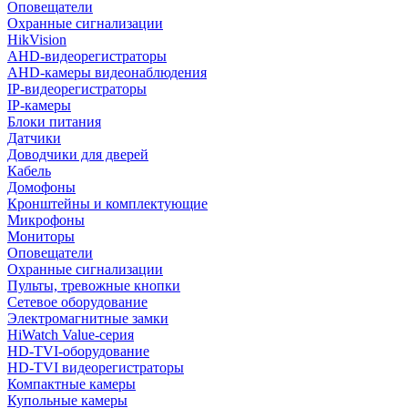
Оповещатели
Охранные сигнализации
HikVision
AHD-видеорегистраторы
AHD-камеры видеонаблюдения
IP-видеорегистраторы
IP-камеры
Блоки питания
Датчики
Доводчики для дверей
Кабель
Домофоны
Кронштейны и комплектующие
Микрофоны
Мониторы
Оповещатели
Охранные сигнализации
Пульты, тревожные кнопки
Сетевое оборудование
Электромагнитные замки
HiWatch Value-серия
HD-TVI-оборудование
HD-TVI видеорегистраторы
Компактные камеры
Купольные камеры