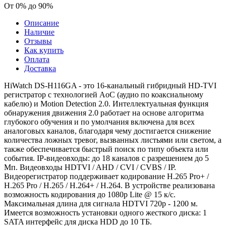
От 0% до 90%
Описание
Наличие
Отзывы
Как купить
Оплата
Доставка
HiWatch DS-H116GA - это 16-канальный гибридный HD-TVI
регистратор c технологией AoC (аудио по коаксиальному
кабелю) и Motion Detection 2.0. Интеллектуальная функция
обнаружения движения 2.0 работает на основе алгоритма
глубокого обучения и по умолчания включена для всех
аналоговых каналов, благодаря чему достигается снижение
количества ложных тревог, вызванных листьями или светом, а
также обеспечивается быстрый поиск по типу объекта или
события. IP-видеовходы: до 18 каналов с разрешением до 5
Мп. Видеовходы HDTVI / AHD / CVI / CVBS / IP.
Видеорегистратор поддерживает кодирование H.265 Pro+ /
H.265 Pro / H.265 / H.264+ / H.264. В устройстве реализована
возможность кодирования до 1080p Lite @ 15 к/с.
Максимальная длина для сигнала HDTVI 720p - 1200 м.
Имеется возможность установки одного жесткого диска: 1
SATA интерфейс для диска HDD до 10 ТБ.