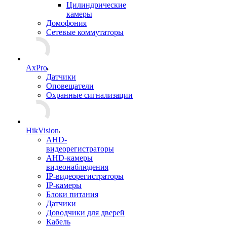
Цилиндрические
камеры
Домофония
Сетевые коммутаторы
AxPro
Датчики
Оповещатели
Охранные сигнализации
HikVision
AHD-
видеорегистраторы
AHD-камеры
видеонаблюдения
IP-видеорегистраторы
IP-камеры
Блоки питания
Датчики
Доводчики для дверей
Кабель