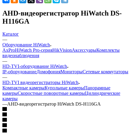
AHD-видеорегистратор HiWatch DS-
H116GA
Каталог
—
Оборудование HiWatch
AxPro
HiWatch Pro-серия
HikVision
Аксессуары
Комплекты
видеонаблюдения
—
HD-TVI-оборудование HiWatch
IP-оборудование
Домофония
Мониторы
Сетевые коммутаторы
—
HD-TVI видеорегистраторы HiWatch
Компактные камеры
Купольные камеры
Панорамные
камеры
Скоростные поворотные камеры
Цилиндрические
камеры
—
AHD-видеорегистратор HiWatch DS-H116GA