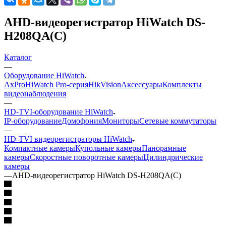
AHD-видеорегистратор HiWatch DS-
H208QA(C)
Каталог
—
Оборудование HiWatch
AxPro
HiWatch Pro-серия
HikVision
Аксессуары
Комплекты
видеонаблюдения
—
HD-TVI-оборудование HiWatch
IP-оборудование
Домофония
Мониторы
Сетевые коммутаторы
—
HD-TVI видеорегистраторы HiWatch
Компактные камеры
Купольные камеры
Панорамные
камеры
Скоростные поворотные камеры
Цилиндрические
камеры
—
AHD-видеорегистратор HiWatch DS-H208QA(C)