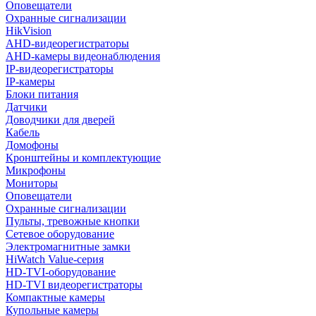
Оповещатели
Охранные сигнализации
HikVision
AHD-видеорегистраторы
AHD-камеры видеонаблюдения
IP-видеорегистраторы
IP-камеры
Блоки питания
Датчики
Доводчики для дверей
Кабель
Домофоны
Кронштейны и комплектующие
Микрофоны
Мониторы
Оповещатели
Охранные сигнализации
Пульты, тревожные кнопки
Сетевое оборудование
Электромагнитные замки
HiWatch Value-серия
HD-TVI-оборудование
HD-TVI видеорегистраторы
Компактные камеры
Купольные камеры