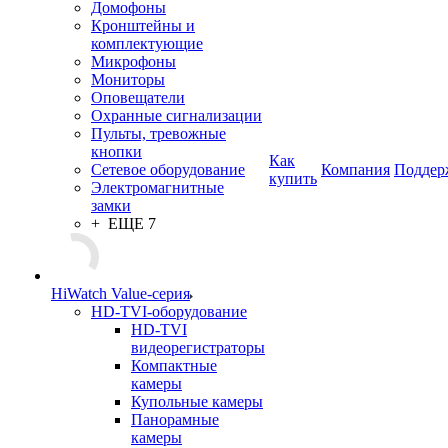
Домофоны
Кронштейны и
комплектующие
Микрофоны
Мониторы
Оповещатели
Охранные сигнализации
Пульты, тревожные
кнопки
Как
Сетевое оборудование
Компания
Поддер
купить
Электромагнитные
замки
+ ЕЩЕ 7
HiWatch Value-серия
HD-TVI-оборудование
HD-TVI
видеорегистраторы
Компактные
камеры
Купольные камеры
Панорамные
камеры