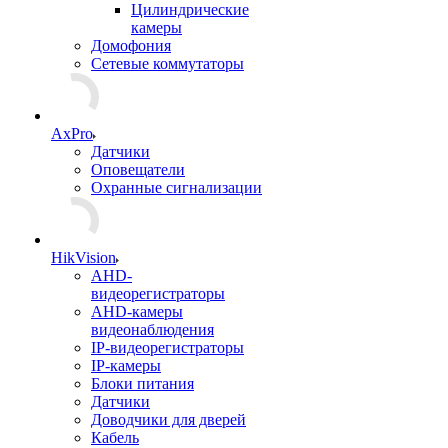
Цилиндрические
камеры
Домофония
Сетевые коммутаторы
AxPro
Датчики
Оповещатели
Охранные сигнализации
HikVision
AHD-
видеорегистраторы
AHD-камеры
видеонаблюдения
IP-видеорегистраторы
IP-камеры
Блоки питания
Датчики
Доводчики для дверей
Кабель