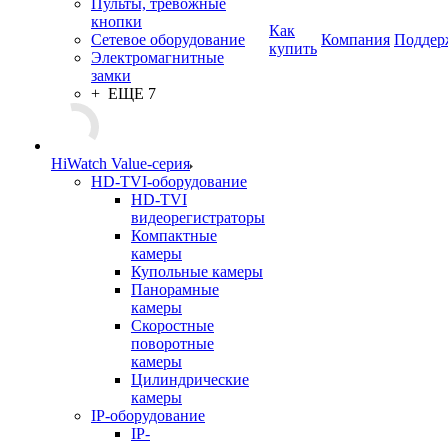
Пульты, тревожные
кнопки
Как
Сетевое оборудование
Компания
Поддер
купить
Электромагнитные
замки
+ ЕЩЕ 7
HiWatch Value-серия
HD-TVI-оборудование
HD-TVI
видеорегистраторы
Компактные
камеры
Купольные камеры
Панорамные
камеры
Скоростные
поворотные
камеры
Цилиндрические
камеры
IP-оборудование
IP-