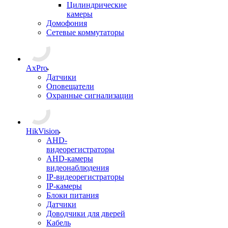
Цилиндрические
камеры
Домофония
Сетевые коммутаторы
AxPro
Датчики
Оповещатели
Охранные сигнализации
HikVision
AHD-
видеорегистраторы
AHD-камеры
видеонаблюдения
IP-видеорегистраторы
IP-камеры
Блоки питания
Датчики
Доводчики для дверей
Кабель