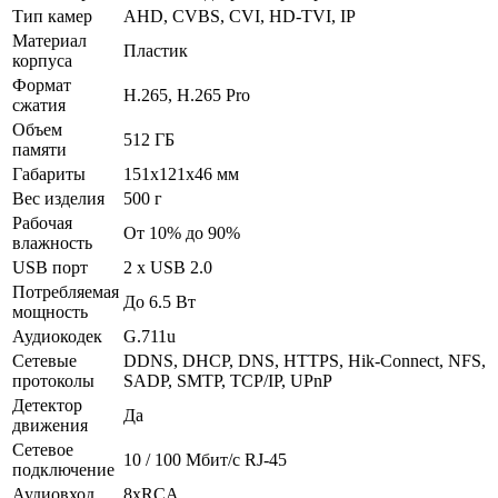
Тип камер
AHD, CVBS, CVI, HD-TVI, IP
Материал
Пластик
корпуса
Формат
H.265, H.265 Pro
сжатия
Объем
512 ГБ
памяти
Габариты
151х121х46 мм
Вес изделия
500 г
Рабочая
От 10% до 90%
влажность
USB порт
2 x USB 2.0
Потребляемая
До 6.5 Вт
мощность
Аудиокодек
G.711u
Сетевые
DDNS, DHCP, DNS, HTTPS, Hik-Connect, NFS,
протоколы
SADP, SMTP, TCP/IP, UPnP
Детектор
Да
движения
Сетевое
10 / 100 Mбит/с RJ-45
подключение
Аудиовход
8хRCA