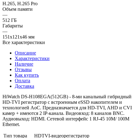
H.265, H.265 Pro
Объем памяти
—
512 ГБ
Габариты
—
151х121х46 мм
Все характеристики
Описание
Характеристики
Наличие
Отзывы
Как купить
Оплата
Доставка
HiWatch DS-H108EGA(512GB) - 8-ми канальный гибридный
HD-TVI регистратор с встроенным eSSD накопителем и
технологией AoС. Предназначается для HD-TVI, AHD и CVI
камер + имеются 2 IP-канала. Видеовход: 8 каналов BNC.
Аудиовыход: HDMI. Сетевой интерфейс 1 RJ-45 10M/ 100M
Ethernet.
Тип товара
HDTVI-видеорегистратор