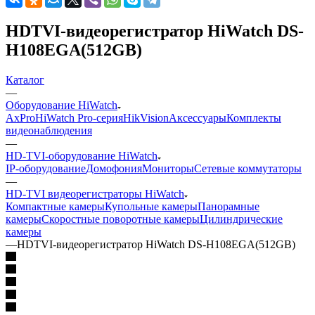
HDTVI-видеорегистратор HiWatch DS-
H108EGA(512GB)
Каталог
—
Оборудование HiWatch
AxPro
HiWatch Pro-серия
HikVision
Аксессуары
Комплекты
видеонаблюдения
—
HD-TVI-оборудование HiWatch
IP-оборудование
Домофония
Мониторы
Сетевые коммутаторы
—
HD-TVI видеорегистраторы HiWatch
Компактные камеры
Купольные камеры
Панорамные
камеры
Скоростные поворотные камеры
Цилиндрические
камеры
—
HDTVI-видеорегистратор HiWatch DS-H108EGA(512GB)