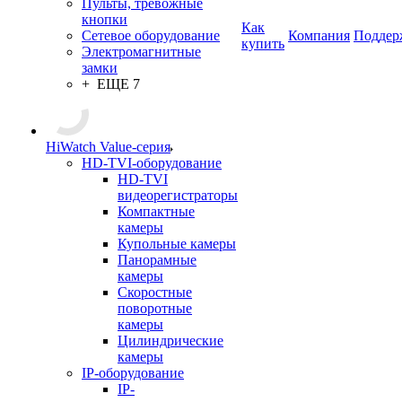
Пульты, тревожные
кнопки
Как
Сетевое оборудование
Компания
Поддер
купить
Электромагнитные
замки
+ ЕЩЕ 7
HiWatch Value-серия
HD-TVI-оборудование
HD-TVI
видеорегистраторы
Компактные
камеры
Купольные камеры
Панорамные
камеры
Скоростные
поворотные
камеры
Цилиндрические
камеры
IP-оборудование
IP-