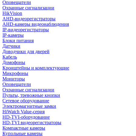
Оповещатели
Охранные сигнализации
HikVision
AHD-видеорегистраторы
AHD-камеры видеонаблюдения
IP-видеорегистраторы
IP-камеры
Блоки питания
Датчики
Доводчики для дверей
Кабель
Домофоны
Кронштейны и комплектующие
Микрофоны
Мониторы
Оповещатели
Охранные сигнализации
Пульты, тревожные кнопки
Сетевое оборудование
Электромагнитные замки
HiWatch Value-серия
HD-TVI-оборудование
HD-TVI видеорегистраторы
Компактные камеры
Купольные камеры