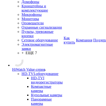
Домофоны
Кронштейны и
комплектующие
Микрофоны
Мониторы
Оповещатели
Охранные сигнализации
Пульты, тревожные
кнопки
Как
Сетевое оборудование
Компания
Поддер
купить
Электромагнитные
замки
+ ЕЩЕ 7
HiWatch Value-серия
HD-TVI-оборудование
HD-TVI
видеорегистраторы
Компактные
камеры
Купольные камеры
Панорамные
камеры