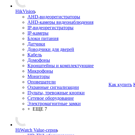
HikVision
AHD-видеорегистраторы
AHD-камеры видеонаблюдения
IP-видеорегистраторы
IP-камеры
Блоки питания
Датчики
Доводчики для дверей
Кабель
Домофоны
Кронштейны и комплектующие
Микрофоны
Мониторы
Оповещатели
Как купить
Охранные сигнализации
Пульты, тревожные кнопки
Сетевое оборудование
Электромагнитные замки
+ ЕЩЕ 7
HiWatch Value-серия