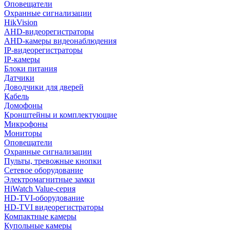
Оповещатели
Охранные сигнализации
HikVision
AHD-видеорегистраторы
AHD-камеры видеонаблюдения
IP-видеорегистраторы
IP-камеры
Блоки питания
Датчики
Доводчики для дверей
Кабель
Домофоны
Кронштейны и комплектующие
Микрофоны
Мониторы
Оповещатели
Охранные сигнализации
Пульты, тревожные кнопки
Сетевое оборудование
Электромагнитные замки
HiWatch Value-серия
HD-TVI-оборудование
HD-TVI видеорегистраторы
Компактные камеры
Купольные камеры