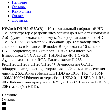
Наличие
Отзывы
Как купить
Оплата
Доставка
HiWatch DS-H216UA(B) – 16-ти канальный гибридный HD-
TVI регистратор с разрешением записи до 8 Мп c технологией
AoC (аудио по коаксиальному кабелю) для аналоговых, HD-
TVI, AHD и CVI камер и 2 IP-канала (до 32 с замещением
аналоговых в Enhanced IP mode). Видеовход на 16 каналов
BNC. Аудиовход на16 каналов RCA (в том числе AoC).
Видеовыход 1 VGA до 2К, 1 HDMI до 4К, 1 CVBS.
Аудиовыход 1 канал RCA. Видеосжатие H.265
Pro/H.265/H.265+/H.264/H.264+. Аудиосжатие G.711u,
обнаружение движения, вторжения в область и пересечения
линии. 2 SATA интерфейса для HDD до 10Тб, 1 RJ-45 10M/
100M/ 1000M Ethernet интерфейс, 1 USB2.0, 1 USB3.0, 1 RS-
485. Рабочая температура от -10°C до +55°C. Питание 12В DC,
20Вт макс (без HDD).
Наличие
Отзывы