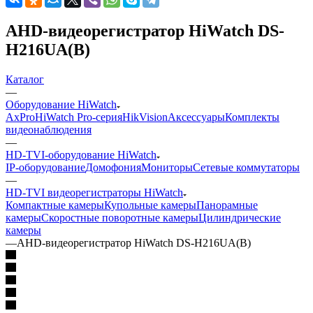
AHD-видеорегистратор HiWatch DS-
H216UA(B)
Каталог
—
Оборудование HiWatch
AxPro
HiWatch Pro-серия
HikVision
Аксессуары
Комплекты
видеонаблюдения
—
HD-TVI-оборудование HiWatch
IP-оборудование
Домофония
Мониторы
Сетевые коммутаторы
—
HD-TVI видеорегистраторы HiWatch
Компактные камеры
Купольные камеры
Панорамные
камеры
Скоростные поворотные камеры
Цилиндрические
камеры
—
AHD-видеорегистратор HiWatch DS-H216UA(B)