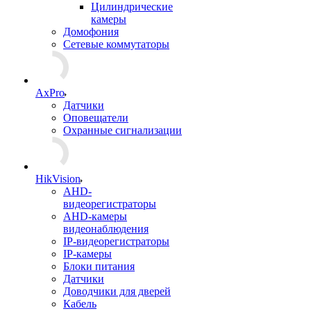
Цилиндрические
камеры
Домофония
Сетевые коммутаторы
AxPro
Датчики
Оповещатели
Охранные сигнализации
HikVision
AHD-
видеорегистраторы
AHD-камеры
видеонаблюдения
IP-видеорегистраторы
IP-камеры
Блоки питания
Датчики
Доводчики для дверей
Кабель