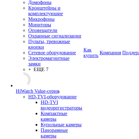
Домофоны
Кронштейны и
комплектующие
Микрофоны
Мониторы
Оповещатели
Охранные сигнализации
Пульты, тревожные
кнопки
Как
Сетевое оборудование
Компания
Поддер
купить
Электромагнитные
замки
+ ЕЩЕ 7
HiWatch Value-серия
HD-TVI-оборудование
HD-TVI
видеорегистраторы
Компактные
камеры
Купольные камеры
Панорамные
камеры