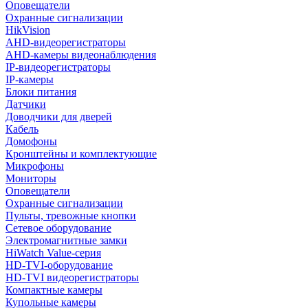
Оповещатели
Охранные сигнализации
HikVision
AHD-видеорегистраторы
AHD-камеры видеонаблюдения
IP-видеорегистраторы
IP-камеры
Блоки питания
Датчики
Доводчики для дверей
Кабель
Домофоны
Кронштейны и комплектующие
Микрофоны
Мониторы
Оповещатели
Охранные сигнализации
Пульты, тревожные кнопки
Сетевое оборудование
Электромагнитные замки
HiWatch Value-серия
HD-TVI-оборудование
HD-TVI видеорегистраторы
Компактные камеры
Купольные камеры