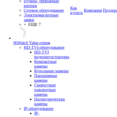
Пульты, тревожные
кнопки
Как
Сетевое оборудование
Компания
Поддер
купить
Электромагнитные
замки
+ ЕЩЕ 7
HiWatch Value-серия
HD-TVI-оборудование
HD-TVI
видеорегистраторы
Компактные
камеры
Купольные камеры
Панорамные
камеры
Скоростные
поворотные
камеры
Цилиндрические
камеры
IP-оборудование
IP-