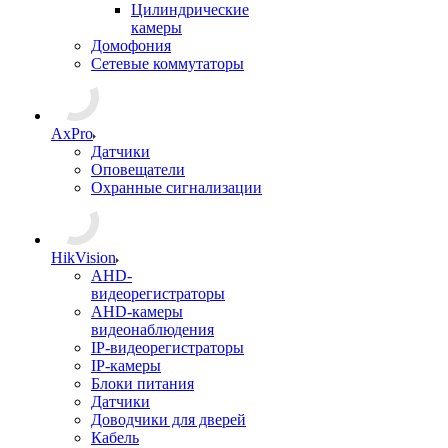
Цилиндрические
камеры
Домофония
Сетевые коммутаторы
AxPro
Датчики
Оповещатели
Охранные сигнализации
HikVision
AHD-
видеорегистраторы
AHD-камеры
видеонаблюдения
IP-видеорегистраторы
IP-камеры
Блоки питания
Датчики
Доводчики для дверей
Кабель