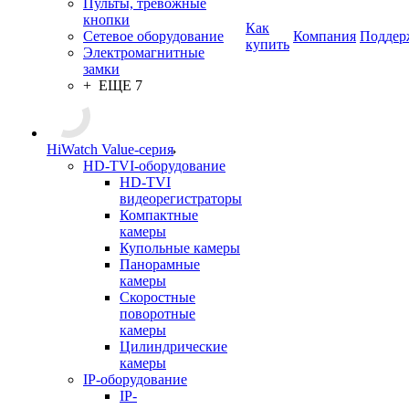
Пульты, тревожные
кнопки
Как
Сетевое оборудование
Компания
Поддер
купить
Электромагнитные
замки
+ ЕЩЕ 7
HiWatch Value-серия
HD-TVI-оборудование
HD-TVI
видеорегистраторы
Компактные
камеры
Купольные камеры
Панорамные
камеры
Скоростные
поворотные
камеры
Цилиндрические
камеры
IP-оборудование
IP-