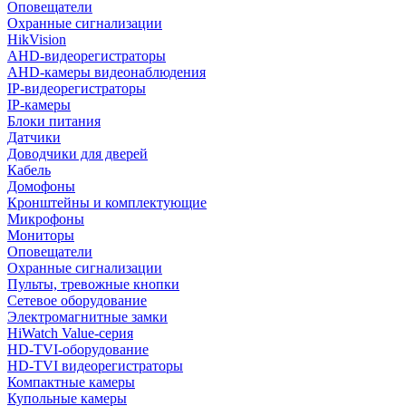
Оповещатели
Охранные сигнализации
HikVision
AHD-видеорегистраторы
AHD-камеры видеонаблюдения
IP-видеорегистраторы
IP-камеры
Блоки питания
Датчики
Доводчики для дверей
Кабель
Домофоны
Кронштейны и комплектующие
Микрофоны
Мониторы
Оповещатели
Охранные сигнализации
Пульты, тревожные кнопки
Сетевое оборудование
Электромагнитные замки
HiWatch Value-серия
HD-TVI-оборудование
HD-TVI видеорегистраторы
Компактные камеры
Купольные камеры