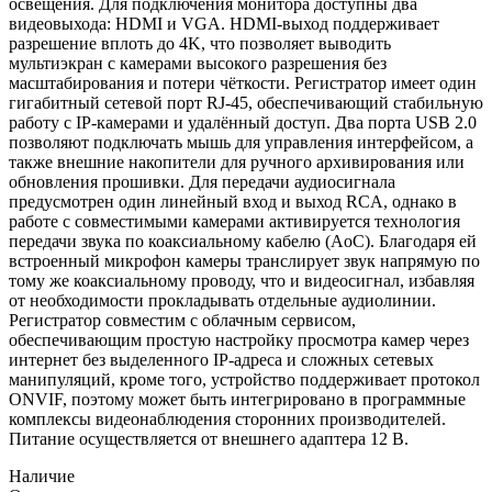
освещения. Для подключения монитора доступны два
видеовыхода: HDMI и VGA. HDMI-выход поддерживает
разрешение вплоть до 4K, что позволяет выводить
мультиэкран с камерами высокого разрешения без
масштабирования и потери чёткости. Регистратор имеет один
гигабитный сетевой порт RJ-45, обеспечивающий стабильную
работу с IP-камерами и удалённый доступ. Два порта USB 2.0
позволяют подключать мышь для управления интерфейсом, а
также внешние накопители для ручного архивирования или
обновления прошивки. Для передачи аудиосигнала
предусмотрен один линейный вход и выход RCA, однако в
работе с совместимыми камерами активируется технология
передачи звука по коаксиальному кабелю (AoC). Благодаря ей
встроенный микрофон камеры транслирует звук напрямую по
тому же коаксиальному проводу, что и видеосигнал, избавляя
от необходимости прокладывать отдельные аудиолинии.
Регистратор совместим с облачным сервисом,
обеспечивающим простую настройку просмотра камер через
интернет без выделенного IP-адреса и сложных сетевых
манипуляций, кроме того, устройство поддерживает протокол
ONVIF, поэтому может быть интегрировано в программные
комплексы видеонаблюдения сторонних производителей.
Питание осуществляется от внешнего адаптера 12 В.
Наличие