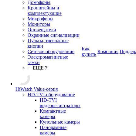
Домофоны
Кронштейны и
комплектующие
Микрофоны
Мониторы
Оповещатели
Охранные сигнализации
Пульты, тревожные
кнопки
Как
Сетевое оборудование
Компания
Поддер
купить
Электромагнитные
замки
+ ЕЩЕ 7
HiWatch Value-серия
HD-TVI-оборудование
HD-TVI
видеорегистраторы
Компактные
камеры
Купольные камеры
Панорамные
камеры