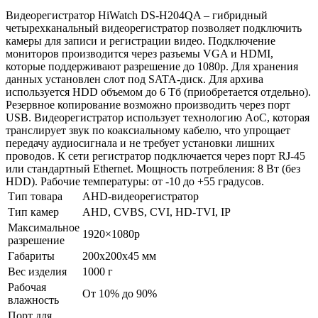
Видеорегистратор HiWatch DS-H204QA – гибридный
четырехканальный видеорегистратор позволяет подключить
камеры для записи и регистрации видео. Подключение
мониторов производится через разъемы VGA и HDMI,
которые поддерживают разрешение до 1080р. Для хранения
данных установлен слот под SATA-диск. Для архива
используется HDD объемом до 6 Тб (приобретается отдельно).
Резервное копирование возможно производить через порт
USB. Видеорегистратор использует технологию AoC, которая
транслирует звук по коаксиальному кабелю, что упрощает
передачу аудиосигнала и не требует установки лишних
проводов. К сети регистратор подключается через порт RJ-45
или стандартный Ethernet. Мощность потребления: 8 Вт (без
HDD). Рабочие температуры: от -10 до +55 градусов.
Тип товара
AHD-видеорегистратор
Тип камер
AHD, CVBS, CVI, HD-TVI, IP
Максимальное
1920×1080p
разрешение
Габариты
200x200x45 мм
Вес изделия
1000 г
Рабочая
От 10% до 90%
влажность
Порт для