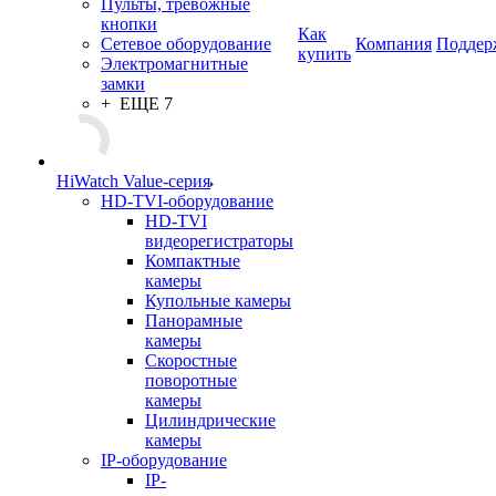
Пульты, тревожные
кнопки
Как
Сетевое оборудование
Компания
Поддер
купить
Электромагнитные
замки
+ ЕЩЕ 7
HiWatch Value-серия
HD-TVI-оборудование
HD-TVI
видеорегистраторы
Компактные
камеры
Купольные камеры
Панорамные
камеры
Скоростные
поворотные
камеры
Цилиндрические
камеры
IP-оборудование
IP-