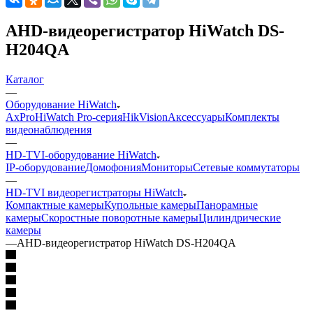
AHD-видеорегистратор HiWatch DS-
H204QA
Каталог
—
Оборудование HiWatch
AxPro
HiWatch Pro-серия
HikVision
Аксессуары
Комплекты
видеонаблюдения
—
HD-TVI-оборудование HiWatch
IP-оборудование
Домофония
Мониторы
Сетевые коммутаторы
—
HD-TVI видеорегистраторы HiWatch
Компактные камеры
Купольные камеры
Панорамные
камеры
Скоростные поворотные камеры
Цилиндрические
камеры
—
AHD-видеорегистратор HiWatch DS-H204QA