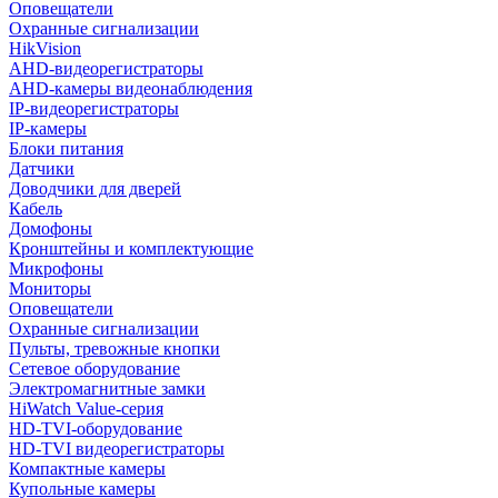
Оповещатели
Охранные сигнализации
HikVision
AHD-видеорегистраторы
AHD-камеры видеонаблюдения
IP-видеорегистраторы
IP-камеры
Блоки питания
Датчики
Доводчики для дверей
Кабель
Домофоны
Кронштейны и комплектующие
Микрофоны
Мониторы
Оповещатели
Охранные сигнализации
Пульты, тревожные кнопки
Сетевое оборудование
Электромагнитные замки
HiWatch Value-серия
HD-TVI-оборудование
HD-TVI видеорегистраторы
Компактные камеры
Купольные камеры