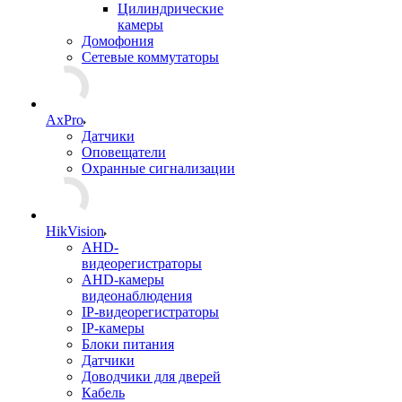
Цилиндрические
камеры
Домофония
Сетевые коммутаторы
AxPro
Датчики
Оповещатели
Охранные сигнализации
HikVision
AHD-
видеорегистраторы
AHD-камеры
видеонаблюдения
IP-видеорегистраторы
IP-камеры
Блоки питания
Датчики
Доводчики для дверей
Кабель