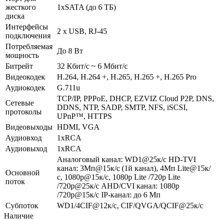
жесткого
1xSATA (до 6 ТБ)
диска
Интерфейсы
2 x USB, RJ-45
подключения
Потребляемая
До 8 Вт
мощность
Битрейт
32 Кбит/с ~ 6 Мбит/с
Видеокодек
H.264, H.264 +, H.265, H.265 +, H.265 Pro
Аудиокодек
G.711u
TCP/IP, PPPoE, DHCP, EZVIZ Cloud P2P, DNS,
Сетевые
DDNS, NTP, SADP, SMTP, NFS, iSCSI,
протоколы
UPnP™, HTTPS
Видеовыходы
HDMI, VGA
Аудиовход
1хRCA
Аудиовыход
1хRCA
Аналоговый канал: WD1@25к/с HD-TVI
канал: 3Мп@15к/с (1й канал), 4Мп Lite@15к/
Основной
с, 1080p@15к/с, 1080p Lite /720p Lite
поток
/720p@25к/с AHD/CVI канал: 1080p
/720p@15к/с IP-канал: до 6 Мп
Субпоток
WD1/4CIF@12к/с, CIF/QVGA/QCIF@25к/с
Наличие