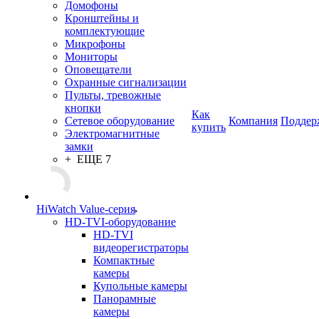
Домофоны
Кронштейны и
комплектующие
Микрофоны
Мониторы
Оповещатели
Охранные сигнализации
Пульты, тревожные
кнопки
Как
Сетевое оборудование
Компания
Поддер
купить
Электромагнитные
замки
+ ЕЩЕ 7
HiWatch Value-серия
HD-TVI-оборудование
HD-TVI
видеорегистраторы
Компактные
камеры
Купольные камеры
Панорамные
камеры