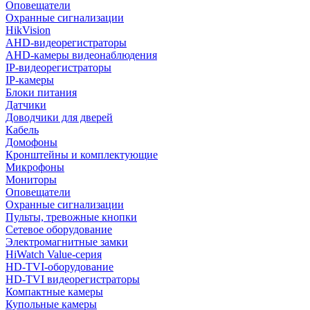
Оповещатели
Охранные сигнализации
HikVision
AHD-видеорегистраторы
AHD-камеры видеонаблюдения
IP-видеорегистраторы
IP-камеры
Блоки питания
Датчики
Доводчики для дверей
Кабель
Домофоны
Кронштейны и комплектующие
Микрофоны
Мониторы
Оповещатели
Охранные сигнализации
Пульты, тревожные кнопки
Сетевое оборудование
Электромагнитные замки
HiWatch Value-серия
HD-TVI-оборудование
HD-TVI видеорегистраторы
Компактные камеры
Купольные камеры