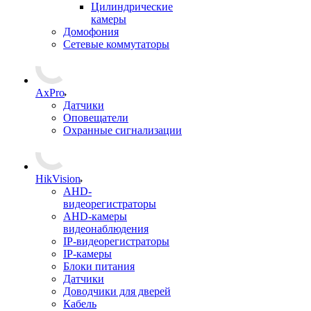
Цилиндрические
камеры
Домофония
Сетевые коммутаторы
AxPro
Датчики
Оповещатели
Охранные сигнализации
HikVision
AHD-
видеорегистраторы
AHD-камеры
видеонаблюдения
IP-видеорегистраторы
IP-камеры
Блоки питания
Датчики
Доводчики для дверей
Кабель