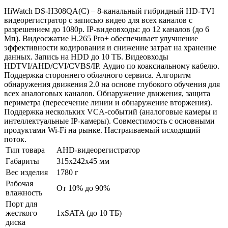
HiWatch DS-H308QA(С) – 8-канальный гибридный HD-TVI
видеорегистратор c записью видео для всех каналов с
разрешением до 1080p. IP-видеовходы: до 12 каналов (до 6
Мп). Видеосжатие H.265 Pro+ обеспечивает улучшение
эффективности кодирования и снижение затрат на хранение
данных. Запись на HDD до 10 TБ. Видеовходы
HDTVI/AHD/CVI/CVBS/IP. Аудио по коаксиальному кабелю.
Поддержка стороннего облачного сервиса. Алгоритм
обнаружения движения 2.0 на основе глубокого обучения для
всех аналоговых каналов. Обнаружение движения, защита
периметра (пересечение линии и обнаружение вторжения).
Поддержка нескольких VCA-событий (аналоговые камеры и
интеллектуальные IP-камеры). Совместимость с основными
продуктами Wi-Fi на рынке. Настраиваемый исходящий
поток.
Тип товара
AHD-видеорегистратор
Габариты
315x242x45 мм
Вес изделия
1780 г
Рабочая
От 10% до 90%
влажность
Порт для
жесткого
1xSATA (до 10 ТБ)
диска