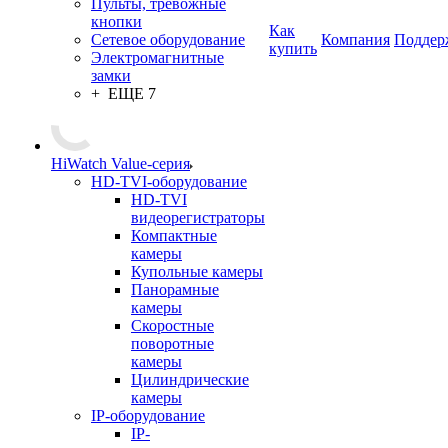
Пульты, тревожные
кнопки
Как
Сетевое оборудование
Компания
Поддер
купить
Электромагнитные
замки
+ ЕЩЕ 7
HiWatch Value-серия
HD-TVI-оборудование
HD-TVI
видеорегистраторы
Компактные
камеры
Купольные камеры
Панорамные
камеры
Скоростные
поворотные
камеры
Цилиндрические
камеры
IP-оборудование
IP-