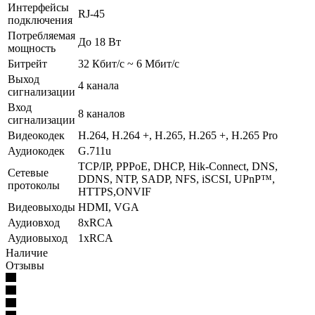
Интерфейсы
RJ-45
подключения
Потребляемая
До 18 Вт
мощность
Битрейт
32 Кбит/с ~ 6 Мбит/с
Выход
4 канала
сигнализации
Вход
8 каналов
сигнализации
Видеокодек
H.264, H.264 +, H.265, H.265 +, H.265 Pro
Аудиокодек
G.711u
TCP/IP, PPPoE, DHCP, Hik-Connect, DNS,
Сетевые
DDNS, NTP, SADP, NFS, iSCSI, UPnP™,
протоколы
HTTPS,ONVIF
Видеовыходы
HDMI, VGA
Аудиовход
8хRCA
Аудиовыход
1хRCA
Наличие
Отзывы