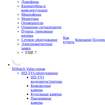
Домофоны
Кронштейны и
комплектующие
Микрофоны
Мониторы
Оповещатели
Охранные сигнализации
Пульты, тревожные
кнопки
Как
Сетевое оборудование
Компания
Поддер
купить
Электромагнитные
замки
+ ЕЩЕ 7
HiWatch Value-серия
HD-TVI-оборудование
HD-TVI
видеорегистраторы
Компактные
камеры
Купольные камеры
Панорамные
камеры