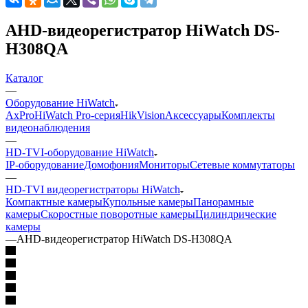
AHD-видеорегистратор HiWatch DS-
H308QA
Каталог
—
Оборудование HiWatch
AxPro
HiWatch Pro-серия
HikVision
Аксессуары
Комплекты
видеонаблюдения
—
HD-TVI-оборудование HiWatch
IP-оборудование
Домофония
Мониторы
Сетевые коммутаторы
—
HD-TVI видеорегистраторы HiWatch
Компактные камеры
Купольные камеры
Панорамные
камеры
Скоростные поворотные камеры
Цилиндрические
камеры
—
AHD-видеорегистратор HiWatch DS-H308QA