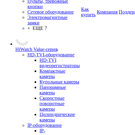
Пульты, тревожные
кнопки
Как
Сетевое оборудование
Компания
Поддер
купить
Электромагнитные
замки
+ ЕЩЕ 7
HiWatch Value-серия
HD-TVI-оборудование
HD-TVI
видеорегистраторы
Компактные
камеры
Купольные камеры
Панорамные
камеры
Скоростные
поворотные
камеры
Цилиндрические
камеры
IP-оборудование
IP-