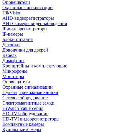
Оповещатели
Охранные сигнализации
HikVision
AHD-видеорегистраторы
AHD-камеры видеонаблюдения
IP-видеорегистраторы
IP-камеры
Блоки питания
Датчики
Доводчики для дверей
Кабель
Домофоны
Кронштейны и комплектующие
Микрофоны
Мониторы
Оповещатели
Охранные сигнализации
Пульты, тревожные кнопки
Сетевое оборудование
Электромагнитные замки
HiWatch Value-серия
HD-TVI-оборудование
HD-TVI видеорегистраторы
Компактные камеры
Купольные камеры