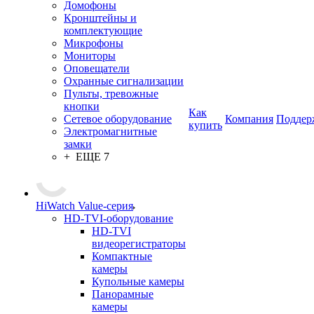
Домофоны
Кронштейны и
комплектующие
Микрофоны
Мониторы
Оповещатели
Охранные сигнализации
Пульты, тревожные
кнопки
Как
Сетевое оборудование
Компания
Поддер
купить
Электромагнитные
замки
+ ЕЩЕ 7
HiWatch Value-серия
HD-TVI-оборудование
HD-TVI
видеорегистраторы
Компактные
камеры
Купольные камеры
Панорамные
камеры