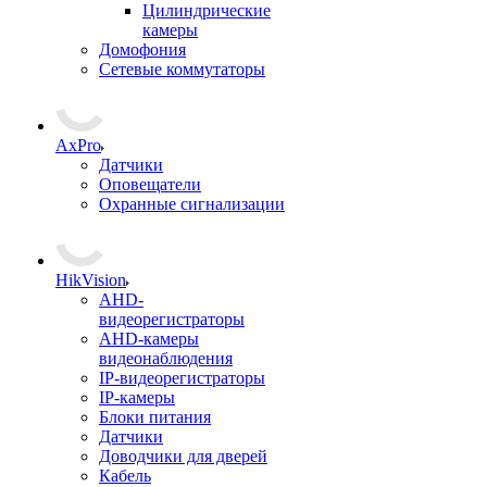
Цилиндрические
камеры
Домофония
Сетевые коммутаторы
AxPro
Датчики
Оповещатели
Охранные сигнализации
HikVision
AHD-
видеорегистраторы
AHD-камеры
видеонаблюдения
IP-видеорегистраторы
IP-камеры
Блоки питания
Датчики
Доводчики для дверей
Кабель