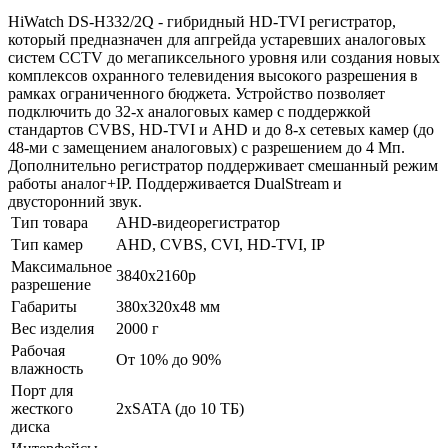
HiWatch DS-H332/2Q - гибридный HD-TVI регистратор,
который предназначен для апгрейда устаревших аналоговых
систем CCTV до мегапиксельного уровня или создания новых
комплексов охранного телевидения высокого разрешения в
рамках ограниченного бюджета. Устройство позволяет
подключить до 32-х аналоговых камер с поддержкой
стандартов CVBS, HD-TVI и AHD и до 8-х сетевых камер (до
48-ми с замещением аналоговых) с разрешением до 4 Мп.
Дополнительно регистратор поддерживает смешанный режим
работы аналог+IP. Поддерживается DualStream и
двусторонний звук.
Тип товара
AHD-видеорегистратор
Тип камер
AHD, CVBS, CVI, HD-TVI, IP
Максимальное
3840x2160p
разрешение
Габариты
380x320x48 мм
Вес изделия
2000 г
Рабочая
От 10% до 90%
влажность
Порт для
жесткого
2xSATA (до 10 ТБ)
диска