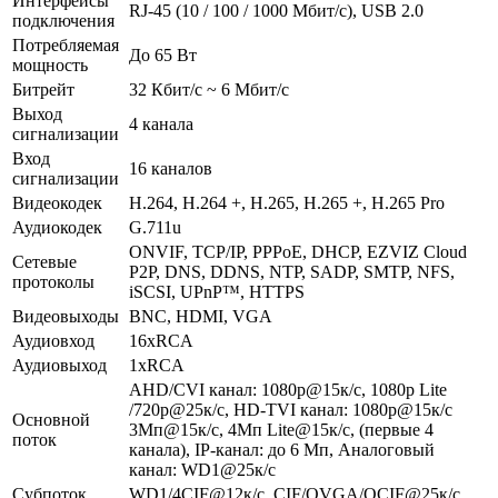
Интерфейсы
RJ-45 (10 / 100 / 1000 Мбит/с), USB 2.0
подключения
Потребляемая
До 65 Вт
мощность
Битрейт
32 Кбит/с ~ 6 Мбит/с
Выход
4 канала
сигнализации
Вход
16 каналов
сигнализации
Видеокодек
H.264, H.264 +, H.265, H.265 +, H.265 Pro
Аудиокодек
G.711u
ONVIF, TCP/IP, PPPoE, DHCP, EZVIZ Cloud
Сетевые
P2P, DNS, DDNS, NTP, SADP, SMTP, NFS,
протоколы
iSCSI, UPnP™, HTTPS
Видеовыходы
BNC, HDMI, VGA
Аудиовход
16хRCA
Аудиовыход
1хRCA
AHD/CVI канал: 1080p@15к/с, 1080p Lite
/720p@25к/с, HD-TVI канал: 1080p@15к/с
Основной
3Мп@15к/с, 4Мп Lite@15к/с, (первые 4
поток
канала), IP-канал: до 6 Мп, Аналоговый
канал: WD1@25к/с
Субпоток
WD1/4CIF@12к/с, CIF/QVGA/QCIF@25к/с