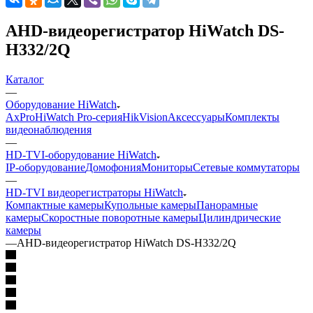
AHD-видеорегистратор HiWatch DS-
H332/2Q
Каталог
—
Оборудование HiWatch
AxPro
HiWatch Pro-серия
HikVision
Аксессуары
Комплекты
видеонаблюдения
—
HD-TVI-оборудование HiWatch
IP-оборудование
Домофония
Мониторы
Сетевые коммутаторы
—
HD-TVI видеорегистраторы HiWatch
Компактные камеры
Купольные камеры
Панорамные
камеры
Скоростные поворотные камеры
Цилиндрические
камеры
—
AHD-видеорегистратор HiWatch DS-H332/2Q