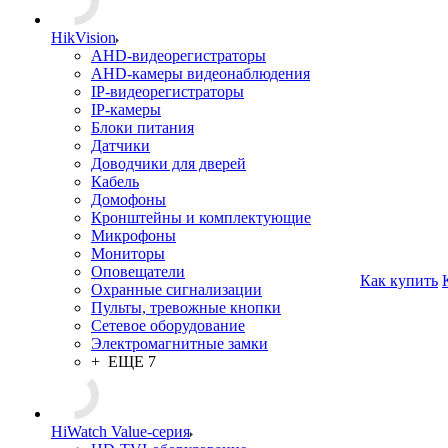
HikVision
AHD-видеорегистраторы
AHD-камеры видеонаблюдения
IP-видеорегистраторы
IP-камеры
Блоки питания
Датчики
Доводчики для дверей
Кабель
Домофоны
Кронштейны и комплектующие
Микрофоны
Мониторы
Оповещатели
Как купить
Охранные сигнализации
Пульты, тревожные кнопки
Сетевое оборудование
Электромагнитные замки
+ ЕЩЕ 7
HiWatch Value-серия