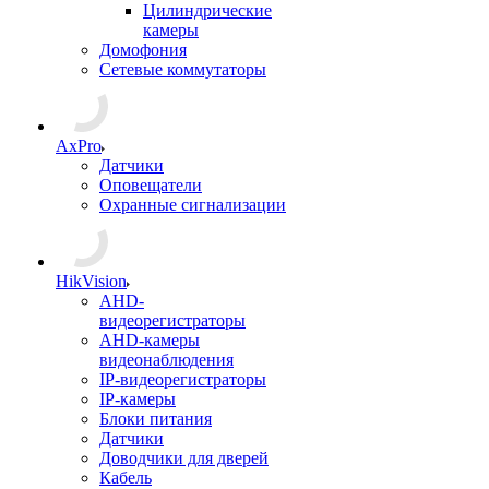
Цилиндрические
камеры
Домофония
Сетевые коммутаторы
AxPro
Датчики
Оповещатели
Охранные сигнализации
HikVision
AHD-
видеорегистраторы
AHD-камеры
видеонаблюдения
IP-видеорегистраторы
IP-камеры
Блоки питания
Датчики
Доводчики для дверей
Кабель