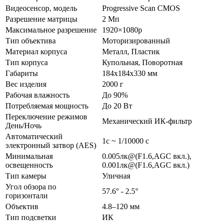
Видеосенсор, модель
Progressive Scan CMOS
Разрешение матрицы
2 Мп
Максимальное разрешение
1920×1080p
Тип объектива
Моторизированный
Материал корпуса
Металл, Пластик
Тип корпуса
Купольная, Поворотная
Габариты
184x184x330 мм
Вес изделия
2000 г
Рабочая влажность
До 90%
Потребляемая мощность
До 20 Вт
Переключение режимов
Механический ИК-фильтр
День/Ночь
Автоматический
1с ~ 1/10000 с
электронный затвор (AES)
Минимальная
0.005лк@(F1.6,AGC вкл.),
освещенность
0.001лк@(F1.6,AGC вкл.)
Тип камеры
Уличная
Угол обзора по
57.6° - 2.5°
горизонтали
Объектив
4.8–120 мм
Тип подсветки
ИК