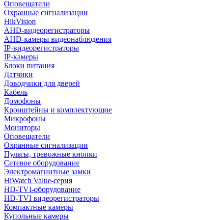
Оповещатели
Охранные сигнализации
HikVision
AHD-видеорегистраторы
AHD-камеры видеонаблюдения
IP-видеорегистраторы
IP-камеры
Блоки питания
Датчики
Доводчики для дверей
Кабель
Домофоны
Кронштейны и комплектующие
Микрофоны
Мониторы
Оповещатели
Охранные сигнализации
Пульты, тревожные кнопки
Сетевое оборудование
Электромагнитные замки
HiWatch Value-серия
HD-TVI-оборудование
HD-TVI видеорегистраторы
Компактные камеры
Купольные камеры