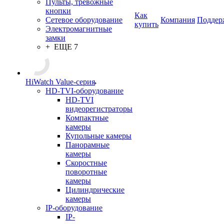
Пульты, тревожные
кнопки
Как
Сетевое оборудование
Компания
Поддер
купить
Электромагнитные
замки
+ ЕЩЕ 7
HiWatch Value-серия
HD-TVI-оборудование
HD-TVI
видеорегистраторы
Компактные
камеры
Купольные камеры
Панорамные
камеры
Скоростные
поворотные
камеры
Цилиндрические
камеры
IP-оборудование
IP-