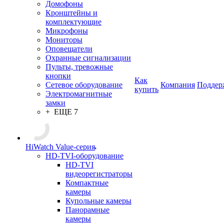
Домофоны
Кронштейны и
комплектующие
Микрофоны
Мониторы
Оповещатели
Охранные сигнализации
Пульты, тревожные
кнопки
Как
Сетевое оборудование
Компания
Поддер
купить
Электромагнитные
замки
+ ЕЩЕ 7
HiWatch Value-серия
HD-TVI-оборудование
HD-TVI
видеорегистраторы
Компактные
камеры
Купольные камеры
Панорамные
камеры