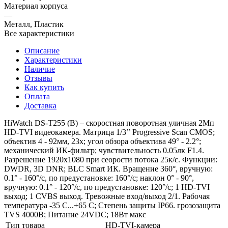
Материал корпуса
—
Металл, Пластик
Все характеристики
Описание
Характеристики
Наличие
Отзывы
Как купить
Оплата
Доставка
HiWatch DS-T255 (B) – скоростная поворотная уличная 2Мп
HD-TVI видеокамера. Матрица 1/3’’ Progressive Scan CMOS;
объектив 4 - 92мм, 23x; угол обзора объектива 49° - 2.2°;
механический ИК-фильтр; чувствительность 0.05лк F1.4.
Разрешение 1920х1080 при сеорости потока 25к/с. Функции:
DWDR, 3D DNR; BLC Smart ИК. Вращение 360°, вручную:
0.1° - 160°/с, по предустановке: 160°/с; наклон 0° - 90°,
вручную: 0.1° - 120°/с, по предустановке: 120°/с; 1 HD-TVI
выход; 1 CVBS выход. Тревожные вход/выход 2/1. Рабочая
температура -35 C...+65 C; Степень защиты IP66. грозозащита
TVS 4000B; Питание 24VDC; 18Вт макс
Тип товара
HD-TVI-камера