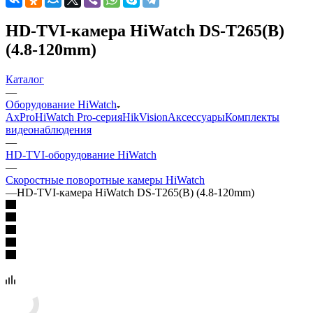
HD-TVI-камера HiWatch DS-T265(B)
(4.8-120mm)
Каталог
—
Оборудование HiWatch
AxPro
HiWatch Pro-серия
HikVision
Аксессуары
Комплекты
видеонаблюдения
—
HD-TVI-оборудование HiWatch
—
Скоростные поворотные камеры HiWatch
—
HD-TVI-камера HiWatch DS-T265(B) (4.8-120mm)