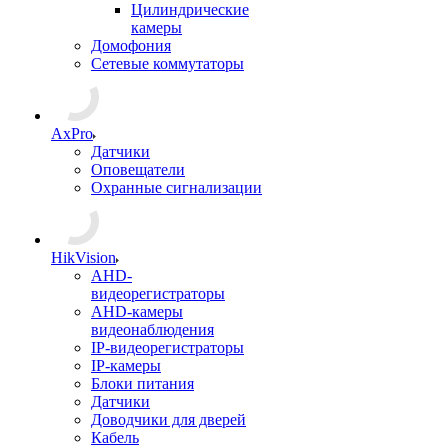
Цилиндрические
камеры
Домофония
Сетевые коммутаторы
AxPro
Датчики
Оповещатели
Охранные сигнализации
HikVision
AHD-
видеорегистраторы
AHD-камеры
видеонаблюдения
IP-видеорегистраторы
IP-камеры
Блоки питания
Датчики
Доводчики для дверей
Кабель