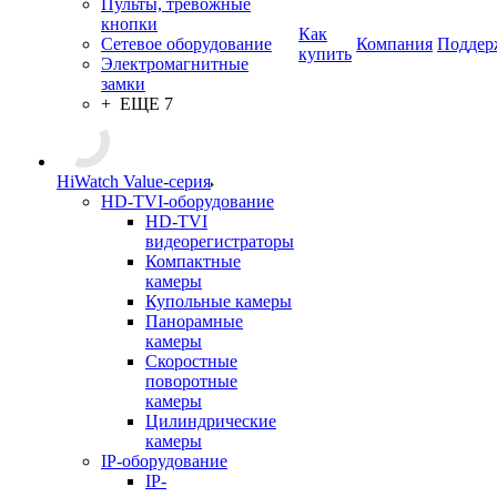
Пульты, тревожные
кнопки
Как
Сетевое оборудование
Компания
Поддер
купить
Электромагнитные
замки
+ ЕЩЕ 7
HiWatch Value-серия
HD-TVI-оборудование
HD-TVI
видеорегистраторы
Компактные
камеры
Купольные камеры
Панорамные
камеры
Скоростные
поворотные
камеры
Цилиндрические
камеры
IP-оборудование
IP-