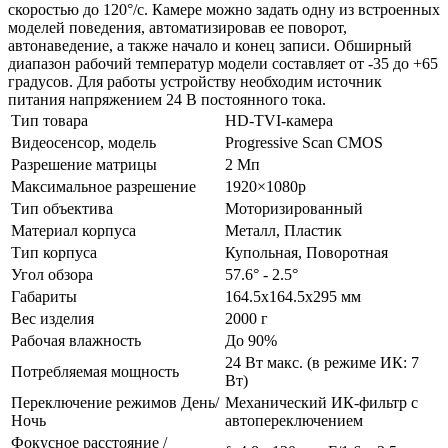
скоростью до 120°/с. Камере можно задать одну из встроенных
моделей поведения, автоматизировав ее поворот,
автонаведение, а также начало и конец записи. Обширный
диапазон рабочий температур модели составляет от -35 до +65
градусов. Для работы устройству необходим источник
питания напряжением 24 В постоянного тока.
Тип товара
HD-TVI-камера
Видеосенсор, модель
Progressive Scan CMOS
Разрешение матрицы
2 Мп
Максимальное разрешение
1920×1080p
Тип объектива
Моторизированный
Материал корпуса
Металл, Пластик
Тип корпуса
Купольная, Поворотная
Угол обзора
57.6° - 2.5°
Габариты
164.5x164.5x295 мм
Вес изделия
2000 г
Рабочая влажность
До 90%
24 Вт макс. (в режиме ИК: 7
Потребляемая мощность
Вт)
Переключение режимов День/
Механический ИК-фильтр с
Ночь
автопереключением
Фокусное расстояние /