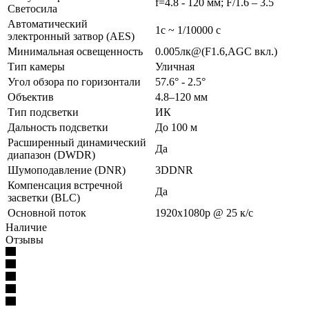
f=4.8 - 120 мм; F/1.6 – 3.5
Светосила
Автоматический
1с ~ 1/10000 с
электронный затвор (AES)
Минимальная освещенность
0.005лк@(F1.6,AGC вкл.)
Тип камеры
Уличная
Угол обзора по горизонтали
57.6° - 2.5°
Объектив
4.8–120 мм
Тип подсветки
ИК
Дальность подсветки
До 100 м
Расширенный динамический
Да
диапазон (DWDR)
Шумоподавление (DNR)
3DDNR
Компенсация встречной
Да
засветки (BLC)
Основной поток
1920x1080p @ 25 к/с
Наличие
Отзывы