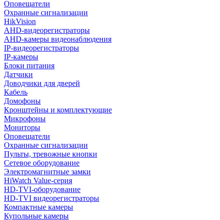
Оповещатели
Охранные сигнализации
HikVision
AHD-видеорегистраторы
AHD-камеры видеонаблюдения
IP-видеорегистраторы
IP-камеры
Блоки питания
Датчики
Доводчики для дверей
Кабель
Домофоны
Кронштейны и комплектующие
Микрофоны
Мониторы
Оповещатели
Охранные сигнализации
Пульты, тревожные кнопки
Сетевое оборудование
Электромагнитные замки
HiWatch Value-серия
HD-TVI-оборудование
HD-TVI видеорегистраторы
Компактные камеры
Купольные камеры