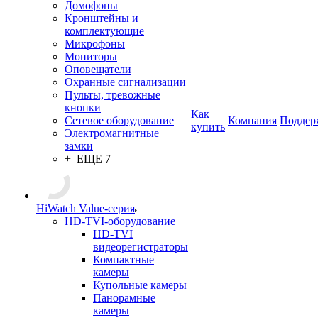
Домофоны
Кронштейны и
комплектующие
Микрофоны
Мониторы
Оповещатели
Охранные сигнализации
Пульты, тревожные
кнопки
Как
Сетевое оборудование
Компания
Поддер
купить
Электромагнитные
замки
+ ЕЩЕ 7
HiWatch Value-серия
HD-TVI-оборудование
HD-TVI
видеорегистраторы
Компактные
камеры
Купольные камеры
Панорамные
камеры