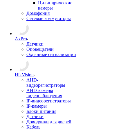
Цилиндрические
камеры
Домофония
Сетевые коммутаторы
AxPro
Датчики
Оповещатели
Охранные сигнализации
HikVision
AHD-
видеорегистраторы
AHD-камеры
видеонаблюдения
IP-видеорегистраторы
IP-камеры
Блоки питания
Датчики
Доводчики для дверей
Кабель