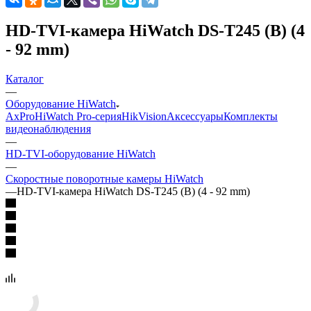
HD-TVI-камера HiWatch DS-T245 (B) (4
- 92 mm)
Каталог
—
Оборудование HiWatch
AxPro
HiWatch Pro-серия
HikVision
Аксессуары
Комплекты
видеонаблюдения
—
HD-TVI-оборудование HiWatch
—
Скоростные поворотные камеры HiWatch
—
HD-TVI-камера HiWatch DS-T245 (B) (4 - 92 mm)