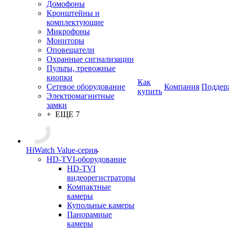
Домофоны
Кронштейны и
комплектующие
Микрофоны
Мониторы
Оповещатели
Охранные сигнализации
Пульты, тревожные
кнопки
Как
Сетевое оборудование
Компания
Поддер
купить
Электромагнитные
замки
+ ЕЩЕ 7
HiWatch Value-серия
HD-TVI-оборудование
HD-TVI
видеорегистраторы
Компактные
камеры
Купольные камеры
Панорамные
камеры