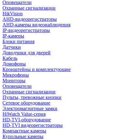
Оповещатели
Охранные сигнализации
HikVision
AHD-видеорегистраторы
AHD-камеры видеонаблюдения
IP-видеорегистраторы
IP-камеры
Блоки питания
Датчики
Доводчики для дверей
Кабель
Домофоны
Кронштейны и комплектующие
Микрофоны
Мониторы
Оповещатели
Охранные сигнализации
Пульты, тревожные кнопки
Сетевое оборудование
Электромагнитные замки
HiWatch Value-серия
HD-TVI-оборудование
HD-TVI видеорегистраторы
Компактные камеры
Купольные камеры