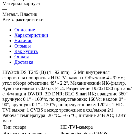
Материал корпуса
—
Металл, Пластик
Все характеристики
Описание
Характеристики
Наличие
Отзывы
Как купить
Оплата
Доставка
HiWatch DS-T245 (B) (4 - 92 mm) – 2 Мп внутренняя
скоростная поворотная HD-TVI камера. Объектив 4 - 92мм;
угол обзора объектива 49° - 2.2°. Механический ИК-фильтр.
Чувствительность 0.05лк F1.4. Разрешение 1920х1080 при 25к/
с. Функции DWDR, 3D DNR; BLC Smart ИК; вращение 360°,
вручную: 0.1° - 160°/с, по предустановке: 160°/с; наклон 0° -
90°, вручную: 0.1° - 120°/с, по предустановке: 120°/с; 1 HD-
TVI выход; 1 CVBS выход; тревожные вход/выход 2/1.
Рабочая температура -20 °C...+65 °C; питание 24В AC; 12Вт
макс.
Тип товара
HD-TVI-камера
Видеосенсор, модель
Progressive Scan CMOS