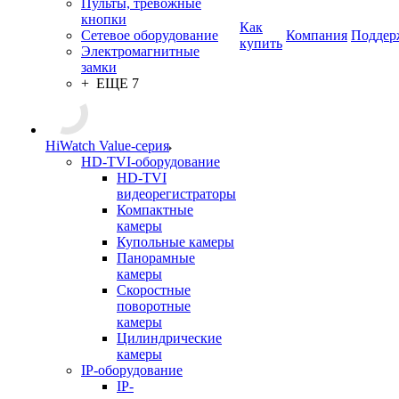
Пульты, тревожные
кнопки
Как
Сетевое оборудование
Компания
Поддер
купить
Электромагнитные
замки
+ ЕЩЕ 7
HiWatch Value-серия
HD-TVI-оборудование
HD-TVI
видеорегистраторы
Компактные
камеры
Купольные камеры
Панорамные
камеры
Скоростные
поворотные
камеры
Цилиндрические
камеры
IP-оборудование
IP-