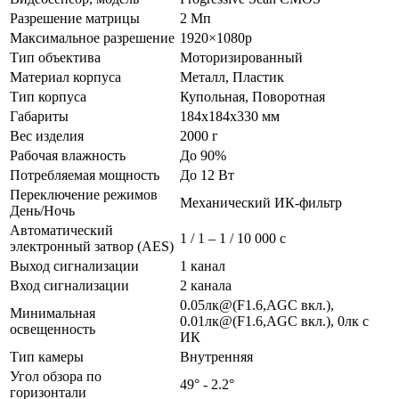
Разрешение матрицы
2 Мп
Максимальное разрешение
1920×1080p
Тип объектива
Моторизированный
Материал корпуса
Металл, Пластик
Тип корпуса
Купольная, Поворотная
Габариты
184x184x330 мм
Вес изделия
2000 г
Рабочая влажность
До 90%
Потребляемая мощность
До 12 Вт
Переключение режимов
Механический ИК-фильтр
День/Ночь
Автоматический
1 / 1 – 1 / 10 000 с
электронный затвор (AES)
Выход сигнализации
1 канал
Вход сигнализации
2 канала
0.05лк@(F1.6,AGC вкл.),
Минимальная
0.01лк@(F1.6,AGC вкл.), 0лк с
освещенность
ИК
Тип камеры
Внутренняя
Угол обзора по
49° - 2.2°
горизонтали