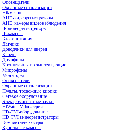
Оповещатели
Охранные сигнализации
HikVision
AHD-видеорегистраторы
AHD-камеры видеонаблюдения
IP-видеорегистраторы
IP-камеры
Блоки питания
Датчики
Доводчики для дверей
Кабель
Домофоны
Кронштейны и комплектующие
Микрофоны
Мониторы
Оповещатели
Охранные сигнализации
Пульты, тревожные кнопки
Сетевое оборудование
Электромагнитные замки
HiWatch Value-серия
HD-TVI-оборудование
HD-TVI видеорегистраторы
Компактные камеры
Купольные камеры