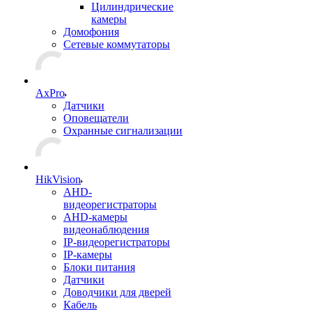
Цилиндрические
камеры
Домофония
Сетевые коммутаторы
AxPro
Датчики
Оповещатели
Охранные сигнализации
HikVision
AHD-
видеорегистраторы
AHD-камеры
видеонаблюдения
IP-видеорегистраторы
IP-камеры
Блоки питания
Датчики
Доводчики для дверей
Кабель