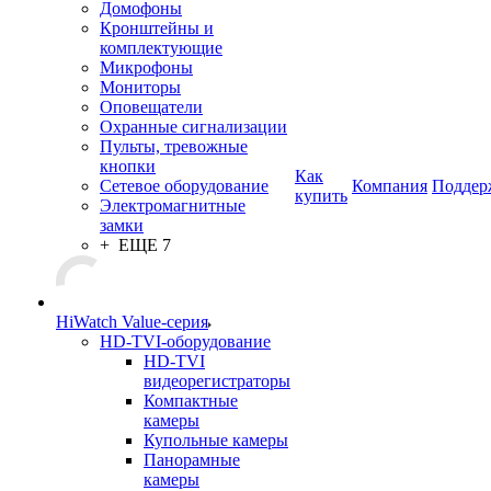
Домофоны
Кронштейны и
комплектующие
Микрофоны
Мониторы
Оповещатели
Охранные сигнализации
Пульты, тревожные
кнопки
Как
Сетевое оборудование
Компания
Поддер
купить
Электромагнитные
замки
+ ЕЩЕ 7
HiWatch Value-серия
HD-TVI-оборудование
HD-TVI
видеорегистраторы
Компактные
камеры
Купольные камеры
Панорамные
камеры