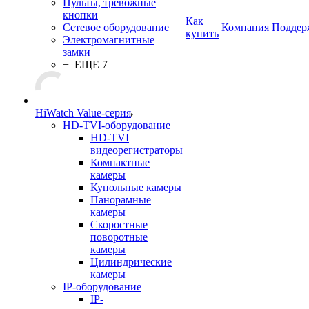
Пульты, тревожные
кнопки
Как
Сетевое оборудование
Компания
Поддер
купить
Электромагнитные
замки
+ ЕЩЕ 7
HiWatch Value-серия
HD-TVI-оборудование
HD-TVI
видеорегистраторы
Компактные
камеры
Купольные камеры
Панорамные
камеры
Скоростные
поворотные
камеры
Цилиндрические
камеры
IP-оборудование
IP-