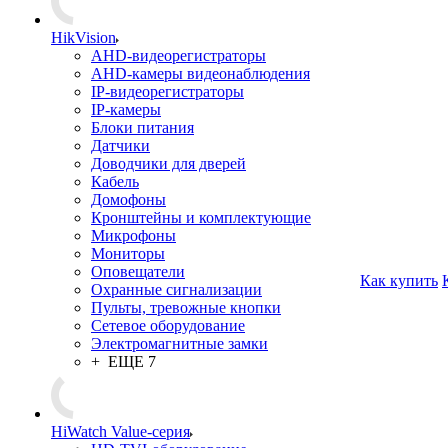
HikVision
AHD-видеорегистраторы
AHD-камеры видеонаблюдения
IP-видеорегистраторы
IP-камеры
Блоки питания
Датчики
Доводчики для дверей
Кабель
Домофоны
Кронштейны и комплектующие
Микрофоны
Мониторы
Оповещатели
Как купить
Охранные сигнализации
Пульты, тревожные кнопки
Сетевое оборудование
Электромагнитные замки
+ ЕЩЕ 7
HiWatch Value-серия