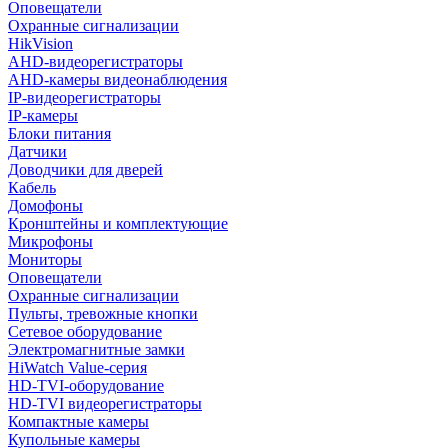
Оповещатели
Охранные сигнализации
HikVision
AHD-видеорегистраторы
AHD-камеры видеонаблюдения
IP-видеорегистраторы
IP-камеры
Блоки питания
Датчики
Доводчики для дверей
Кабель
Домофоны
Кронштейны и комплектующие
Микрофоны
Мониторы
Оповещатели
Охранные сигнализации
Пульты, тревожные кнопки
Сетевое оборудование
Электромагнитные замки
HiWatch Value-серия
HD-TVI-оборудование
HD-TVI видеорегистраторы
Компактные камеры
Купольные камеры