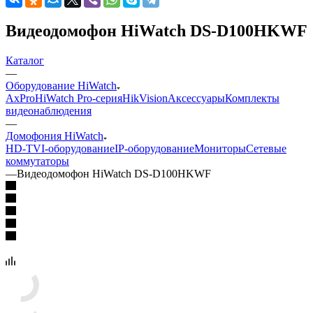
Видеодомофон HiWatch DS-D100HKWF
Каталог
—
Оборудование HiWatch
AxPro
HiWatch Pro-серия
HikVision
Аксессуары
Комплекты
видеонаблюдения
—
Домофония HiWatch
HD-TVI-оборудование
IP-оборудование
Мониторы
Сетевые
коммутаторы
—
Видеодомофон HiWatch DS-D100HKWF