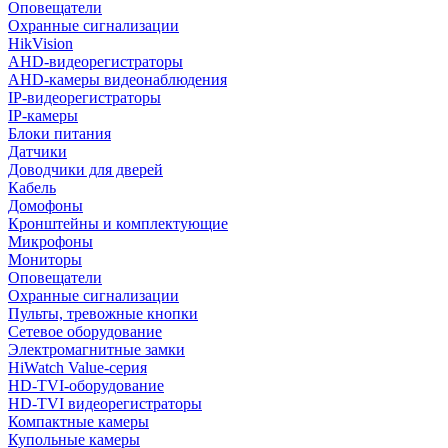
Оповещатели
Охранные сигнализации
HikVision
AHD-видеорегистраторы
AHD-камеры видеонаблюдения
IP-видеорегистраторы
IP-камеры
Блоки питания
Датчики
Доводчики для дверей
Кабель
Домофоны
Кронштейны и комплектующие
Микрофоны
Мониторы
Оповещатели
Охранные сигнализации
Пульты, тревожные кнопки
Сетевое оборудование
Электромагнитные замки
HiWatch Value-серия
HD-TVI-оборудование
HD-TVI видеорегистраторы
Компактные камеры
Купольные камеры