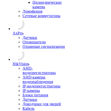
Цилиндрические
камеры
Домофония
Сетевые коммутаторы
AxPro
Датчики
Оповещатели
Охранные сигнализации
HikVision
AHD-
видеорегистраторы
AHD-камеры
видеонаблюдения
IP-видеорегистраторы
IP-камеры
Блоки питания
Датчики
Доводчики для дверей
Кабель