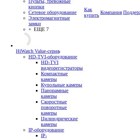
Пульты, тревожные
кнопки
Как
Сетевое оборудование
Компания
Поддер
купить
Электромагнитные
замки
+ ЕЩЕ 7
HiWatch Value-серия
HD-TVI-оборудование
HD-TVI
видеорегистраторы
Компактные
камеры
Купольные камеры
Панорамные
камеры
Скоростные
поворотные
камеры
Цилиндрические
камеры
IP-оборудование
IP-