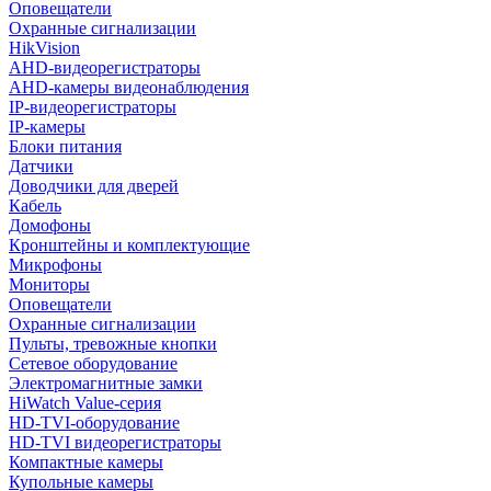
Оповещатели
Охранные сигнализации
HikVision
AHD-видеорегистраторы
AHD-камеры видеонаблюдения
IP-видеорегистраторы
IP-камеры
Блоки питания
Датчики
Доводчики для дверей
Кабель
Домофоны
Кронштейны и комплектующие
Микрофоны
Мониторы
Оповещатели
Охранные сигнализации
Пульты, тревожные кнопки
Сетевое оборудование
Электромагнитные замки
HiWatch Value-серия
HD-TVI-оборудование
HD-TVI видеорегистраторы
Компактные камеры
Купольные камеры