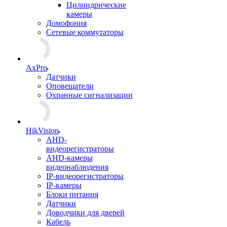
Цилиндрические
камеры
Домофония
Сетевые коммутаторы
AxPro
Датчики
Оповещатели
Охранные сигнализации
HikVision
AHD-
видеорегистраторы
AHD-камеры
видеонаблюдения
IP-видеорегистраторы
IP-камеры
Блоки питания
Датчики
Доводчики для дверей
Кабель