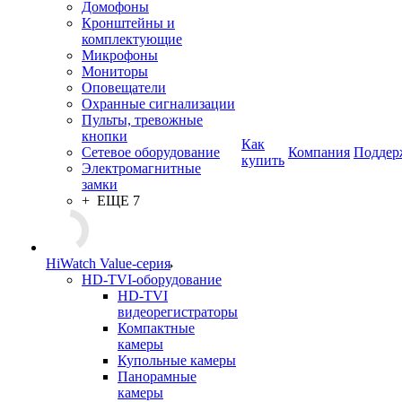
Домофоны
Кронштейны и
комплектующие
Микрофоны
Мониторы
Оповещатели
Охранные сигнализации
Пульты, тревожные
кнопки
Как
Сетевое оборудование
Компания
Поддер
купить
Электромагнитные
замки
+ ЕЩЕ 7
HiWatch Value-серия
HD-TVI-оборудование
HD-TVI
видеорегистраторы
Компактные
камеры
Купольные камеры
Панорамные
камеры