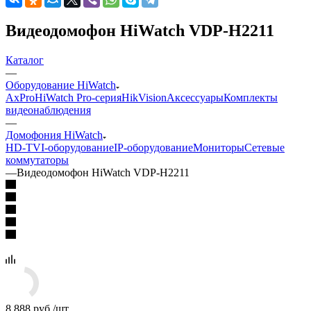
Видеодомофон HiWatch VDP-H2211
Каталог
—
Оборудование HiWatch
AxPro
HiWatch Pro-серия
HikVision
Аксессуары
Комплекты
видеонаблюдения
—
Домофония HiWatch
HD-TVI-оборудование
IP-оборудование
Мониторы
Сетевые
коммутаторы
—
Видеодомофон HiWatch VDP-H2211
8 888
руб.
/шт