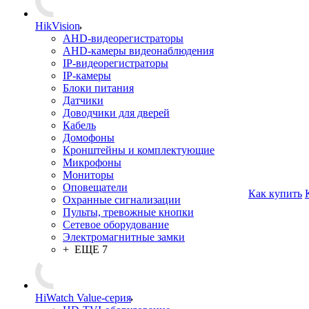
HikVision
AHD-видеорегистраторы
AHD-камеры видеонаблюдения
IP-видеорегистраторы
IP-камеры
Блоки питания
Датчики
Доводчики для дверей
Кабель
Домофоны
Кронштейны и комплектующие
Микрофоны
Мониторы
Оповещатели
Как купить
Охранные сигнализации
Пульты, тревожные кнопки
Сетевое оборудование
Электромагнитные замки
+ ЕЩЕ 7
HiWatch Value-серия