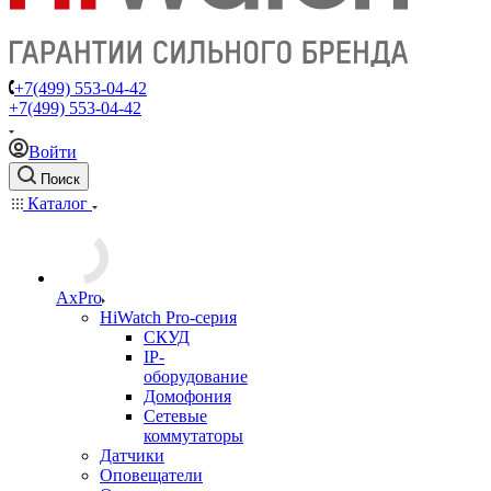
+7(499) 553-04-42
+7(499) 553-04-42
Войти
Поиск
Каталог
AxPro
HiWatch Pro-серия
CКУД
IP-
оборудование
Домофония
Сетевые
коммутаторы
Датчики
Оповещатели