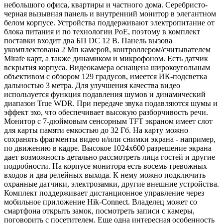
небольшого офиса, квартиры и частного дома. Серебристо-
черная вызывная панель и внутренний монитор в элегантном
белом корпусе. Устройства поддерживают электропитание от
блока питания и по технологии PoE, поэтому в комплект
поставки входит два БП DC 12 В. Панель вызова
укомплектована 2 Мп камерой, контроллером/считывателем
Mirafe карт, а также динамиком и микрофоном. Есть датчик
вскрытия корпуса. Видеокамера оснащена широкоугольным
объективом с обзором 129 градусов, имеется ИК-подсветка
дальностью 3 метра. Для улучшения качества видео
используется функция подавления шумов и динамический
диапазон True WDR. При передаче звука подавляются шумы и
эффект эхо, что обеспечивает высокую разборчивость речи.
Монитор с 7-дюймовым сенсорным TFT экраном имеет слот
для карты памяти емкостью до 32 Гб. На карту можно
сохранять фрагменты видео и/или снимки экрана - например,
по движению в кадре. Высокое 1024х600 разрешение экрана
дает возможность детально рассмотреть лица гостей и другие
подробности. На корпусе монитора есть восемь тревожных
входов и два релейных выхода. К нему можно подключить
охранные датчики, электрозамки, другие внешние устройства.
Комплект поддерживает дистанционное управление через
мобильное приложение Hik-Connect. Владелец может со
смартфона открыть замок, посмотреть записи с камеры,
поговорить с посетителем. Еще одна интересная особенность