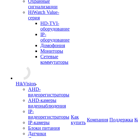
Охранные
сигнализации
HiWatch Value-
серия
HD-TVI-
оборудование
IP-
оборудование
Домофония
Мониторы
Сетевые
коммутаторы
HikVision
AHD-
видеорегистраторы
AHD-камеры
видеонаблюдения
IP-
видеорегистраторы
Как
Компания
Поддержка
К
IP-камеры
купить
Блоки питания
Датчики