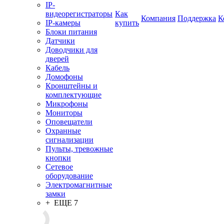
IP-
видеорегистраторы
Как
Компания
Поддержка
К
IP-камеры
купить
Блоки питания
Датчики
Доводчики для
дверей
Кабель
Домофоны
Кронштейны и
комплектующие
Микрофоны
Мониторы
Оповещатели
Охранные
сигнализации
Пульты, тревожные
кнопки
Сетевое
оборудование
Электромагнитные
замки
+ ЕЩЕ 7