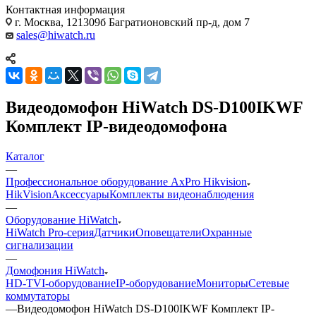
Контактная информация
г. Москва, 121309б Багратионовский пр-д, дом 7
sales@hiwatch.ru
Видеодомофон HiWatch DS-D100IKWF
Комплект IP-видеодомофона
Каталог
—
Профессиональное оборудование AxPro Hikvision
HikVision
Аксессуары
Комплекты видеонаблюдения
—
Оборудование HiWatch
HiWatch Pro-серия
Датчики
Оповещатели
Охранные
сигнализации
—
Домофония HiWatch
HD-TVI-оборудование
IP-оборудование
Мониторы
Сетевые
коммутаторы
—
Видеодомофон HiWatch DS-D100IKWF Комплект IP-