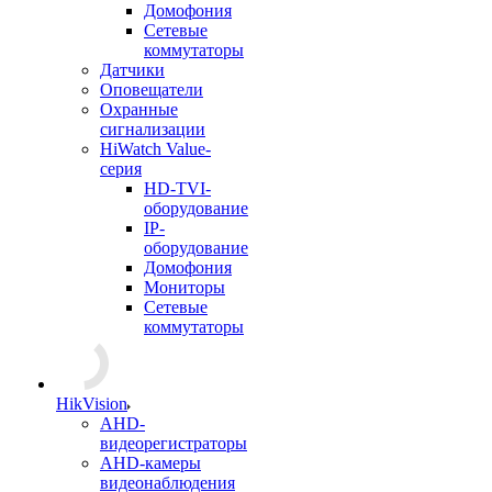
Домофония
Сетевые
коммутаторы
Датчики
Оповещатели
Охранные
сигнализации
HiWatch Value-
серия
HD-TVI-
оборудование
IP-
оборудование
Домофония
Мониторы
Сетевые
коммутаторы
HikVision
AHD-
видеорегистраторы
AHD-камеры
видеонаблюдения