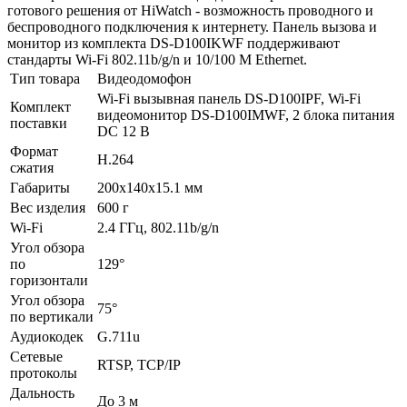
готового решения от HiWatch - возможность проводного и
беспроводного подключения к интернету. Панель вызова и
монитор из комплекта DS-D100IKWF поддерживают
стандарты Wi-Fi 802.11b/g/n и 10/100 M Ethernet.
Тип товара
Видеодомофон
Wi-Fi вызывная панель DS-D100IPF, Wi-Fi
Комплект
видеомонитор DS-D100IMWF, 2 блока питания
поставки
DC 12 В
Формат
H.264
сжатия
Габариты
200x140x15.1 мм
Вес изделия
600 г
Wi-Fi
2.4 ГГц, 802.11b/g/n
Угол обзора
по
129°
горизонтали
Угол обзора
75°
по вертикали
Аудиокодек
G.711u
Сетевые
RTSP, TCP/IP
протоколы
Дальность
До 3 м