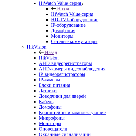
HiWatch Value-серия
Назад
HiWatch Value-серия
HD-TVI-оборудование
IP-оборудование
Домофония
Мониторы
Сетевые коммутаторы
HikVision
Назад
HikVision
AHD-видеорегистраторы
AHD-камеры видеонаблюдения
IP-видеорегистраторы
IP-камеры
Блоки питания
Датчики
Доводчики для дверей
Кабель
Домофоны
Кронштейны и комплектующие
Микрофоны
Мониторы
Оповещатели
Охранные сигнализации