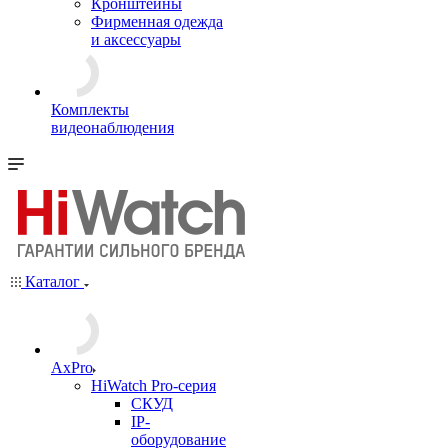
Кронштейны
Фирменная одежда
и аксессуары
Комплекты
видеонаблюдения
Каталог
AxPro
HiWatch Pro-серия
CКУД
IP-
оборудование