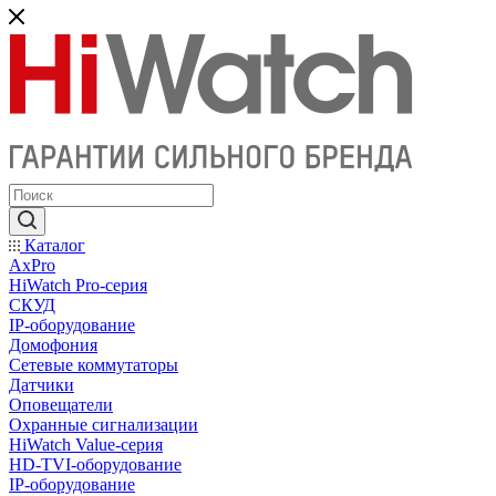
Каталог
AxPro
HiWatch Pro-серия
CКУД
IP-оборудование
Домофония
Сетевые коммутаторы
Датчики
Оповещатели
Охранные сигнализации
HiWatch Value-серия
HD-TVI-оборудование
IP-оборудование