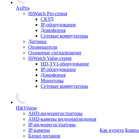
AxPro
HiWatch Pro-серия
CКУД
IP-оборудование
Домофония
Сетевые коммутаторы
Датчики
Оповещатели
Охранные сигнализации
HiWatch Value-серия
HD-TVI-оборудование
IP-оборудование
Домофония
Мониторы
Сетевые коммутаторы
HikVision
AHD-видеорегистраторы
AHD-камеры видеонаблюдения
IP-видеорегистраторы
IP-камеры
Как купить
Компа
Блоки питания