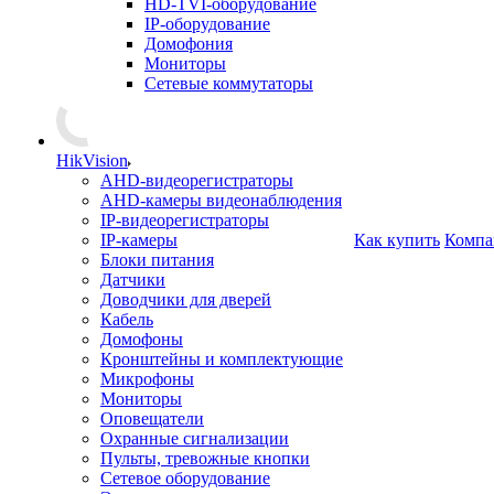
HD-TVI-оборудование
IP-оборудование
Домофония
Мониторы
Сетевые коммутаторы
HikVision
AHD-видеорегистраторы
AHD-камеры видеонаблюдения
IP-видеорегистраторы
IP-камеры
Как купить
Компа
Блоки питания
Датчики
Доводчики для дверей
Кабель
Домофоны
Кронштейны и комплектующие
Микрофоны
Мониторы
Оповещатели
Охранные сигнализации
Пульты, тревожные кнопки
Сетевое оборудование