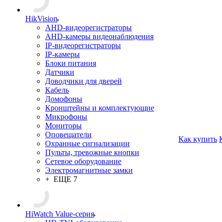
HikVision
AHD-видеорегистраторы
AHD-камеры видеонаблюдения
IP-видеорегистраторы
IP-камеры
Блоки питания
Датчики
Доводчики для дверей
Кабель
Домофоны
Кронштейны и комплектующие
Микрофоны
Мониторы
Оповещатели
Как купить
Охранные сигнализации
Пульты, тревожные кнопки
Сетевое оборудование
Электромагнитные замки
+ ЕЩЕ 7
HiWatch Value-серия