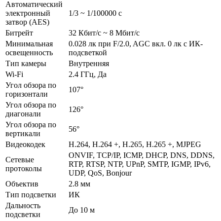
Автоматический
электронный
1/3 ~ 1/100000 с
затвор (AES)
Битрейт
32 Кбит/с ~ 8 Мбит/с
Минимальная
0.028 лк при F/2.0, AGC вкл. 0 лк с ИК-
освещенность
подсветкой
Тип камеры
Внутренняя
Wi-Fi
2.4 ГГц, Да
Угол обзора по
107°
горизонтали
Угол обзора по
126°
диагонали
Угол обзора по
56°
вертикали
Видеокодек
H.264, H.264 +, H.265, H.265 +, MJPEG
ONVIF, TCP/IP, ICMP, DHCP, DNS, DDNS,
Сетевые
RTP, RTSP, NTP, UPnP, SMTP, IGMP, IPv6,
протоколы
UDP, QoS, Bonjour
Объектив
2.8 мм
Тип подсветки
ИК
Дальность
До 10 м
подсветки