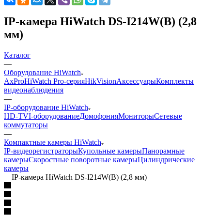
IP-камера HiWatch DS-I214W(B) (2,8
мм)
Каталог
—
Оборудование HiWatch
AxPro
HiWatch Pro-серия
HikVision
Аксессуары
Комплекты
видеонаблюдения
—
IP-оборудование HiWatch
HD-TVI-оборудование
Домофония
Мониторы
Сетевые
коммутаторы
—
Компактные камеры HiWatch
IP-видеорегистраторы
Купольные камеры
Панорамные
камеры
Скоростные поворотные камеры
Цилиндрические
камеры
—
IP-камера HiWatch DS-I214W(B) (2,8 мм)