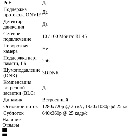
PoE
Да
Поддержка
Да
протокола ONVIF
Детектор
Да
движения
Сетевое
10 / 100 Mбит/с RJ-45
подключение
Поворотная
Нет
камера
Поддержка карт
256
памяти, ГБ
Шумоподавление
3DDNR
(DNR)
Компенсация
встречной
Да
засветки (BLC)
Динамик
Встроенный
Основной поток
1280x720p @ 25 к/с, 1920x1080p @ 25 к/с
Субпоток
640x360p @ 25 кадр/с
Наличие
Отзывы