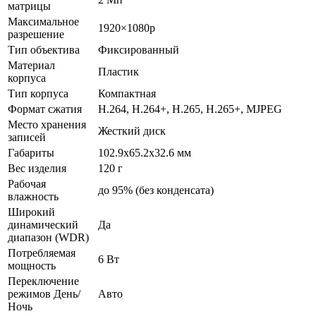
матрицы
Максимальное
1920×1080p
разрешение
Тип объектива
Фиксированный
Материал
Пластик
корпуса
Тип корпуса
Компактная
Формат сжатия
H.264, H.264+, H.265, H.265+, MJPEG
Место хранения
Жесткий диск
записей
Габариты
102.9x65.2x32.6 мм
Вес изделия
120 г
Рабочая
до 95% (без конденсата)
влажность
Широкий
динамический
Да
диапазон (WDR)
Потребляемая
6 Вт
мощность
Переключение
режимов День/
Авто
Ночь