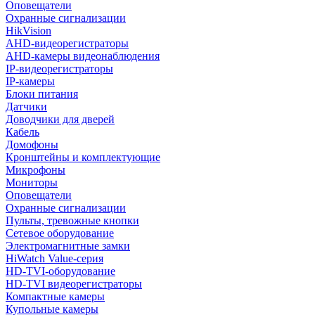
Оповещатели
Охранные сигнализации
HikVision
AHD-видеорегистраторы
AHD-камеры видеонаблюдения
IP-видеорегистраторы
IP-камеры
Блоки питания
Датчики
Доводчики для дверей
Кабель
Домофоны
Кронштейны и комплектующие
Микрофоны
Мониторы
Оповещатели
Охранные сигнализации
Пульты, тревожные кнопки
Сетевое оборудование
Электромагнитные замки
HiWatch Value-серия
HD-TVI-оборудование
HD-TVI видеорегистраторы
Компактные камеры
Купольные камеры