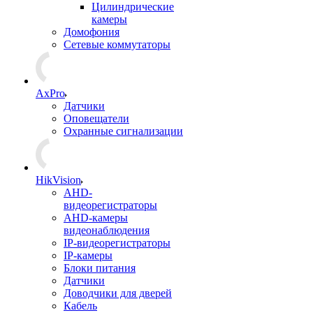
Цилиндрические
камеры
Домофония
Сетевые коммутаторы
AxPro
Датчики
Оповещатели
Охранные сигнализации
HikVision
AHD-
видеорегистраторы
AHD-камеры
видеонаблюдения
IP-видеорегистраторы
IP-камеры
Блоки питания
Датчики
Доводчики для дверей
Кабель