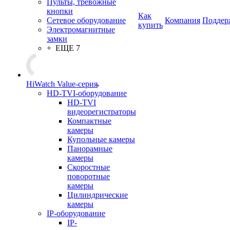
Пульты, тревожные
кнопки
Как
Сетевое оборудование
Компания
Поддер
купить
Электромагнитные
замки
+ ЕЩЕ 7
HiWatch Value-серия
HD-TVI-оборудование
HD-TVI
видеорегистраторы
Компактные
камеры
Купольные камеры
Панорамные
камеры
Скоростные
поворотные
камеры
Цилиндрические
камеры
IP-оборудование
IP-