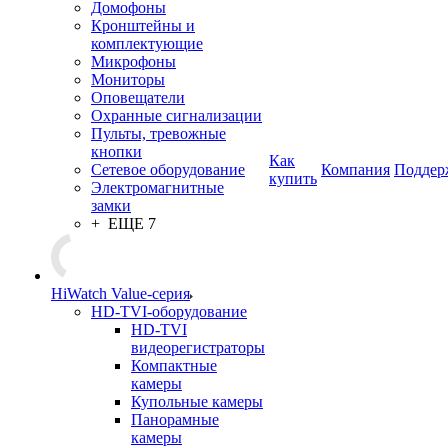
Домофоны
Кронштейны и
комплектующие
Микрофоны
Мониторы
Оповещатели
Охранные сигнализации
Пульты, тревожные
кнопки
Как
Сетевое оборудование
Компания
Поддер
купить
Электромагнитные
замки
+ ЕЩЕ 7
HiWatch Value-серия
HD-TVI-оборудование
HD-TVI
видеорегистраторы
Компактные
камеры
Купольные камеры
Панорамные
камеры