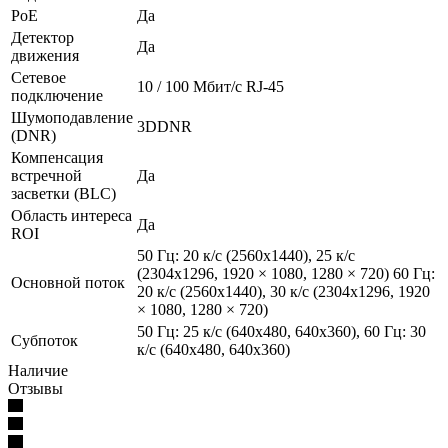
PoE
Да
Детектор
Да
движения
Сетевое
10 / 100 Mбит/с RJ-45
подключение
Шумоподавление
3DDNR
(DNR)
Компенсация
встречной
Да
засветки (BLC)
Область интереса
Да
ROI
50 Гц: 20 к/с (2560х1440), 25 к/с
(2304х1296, 1920 × 1080, 1280 × 720) 60 Гц:
Основной поток
20 к/с (2560х1440), 30 к/с (2304х1296, 1920
× 1080, 1280 × 720)
50 Гц: 25 к/с (640x480, 640x360), 60 Гц: 30
Субпоток
к/с (640x480, 640x360)
Наличие
Отзывы