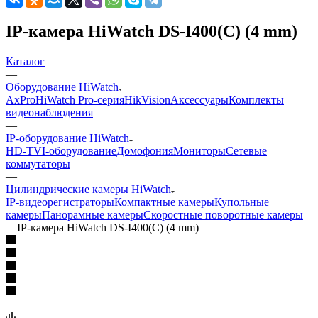
IP-камера HiWatch DS-I400(С) (4 mm)
Каталог
—
Оборудование HiWatch
AxPro
HiWatch Pro-серия
HikVision
Аксессуары
Комплекты
видеонаблюдения
—
IP-оборудование HiWatch
HD-TVI-оборудование
Домофония
Мониторы
Сетевые
коммутаторы
—
Цилиндрические камеры HiWatch
IP-видеорегистраторы
Компактные камеры
Купольные
камеры
Панорамные камеры
Скоростные поворотные камеры
—
IP-камера HiWatch DS-I400(С) (4 mm)