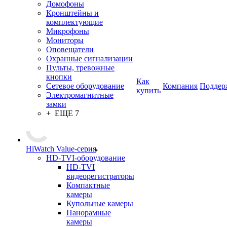
Домофоны
Кронштейны и
комплектующие
Микрофоны
Мониторы
Оповещатели
Охранные сигнализации
Пульты, тревожные
кнопки
Как
Сетевое оборудование
Компания
Поддер
купить
Электромагнитные
замки
+ ЕЩЕ 7
HiWatch Value-серия
HD-TVI-оборудование
HD-TVI
видеорегистраторы
Компактные
камеры
Купольные камеры
Панорамные
камеры