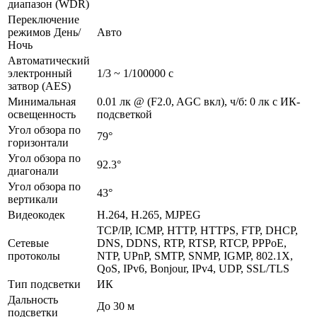
диапазон (WDR)
Переключение
режимов День/
Авто
Ночь
Автоматический
электронный
1/3 ~ 1/100000 с
затвор (AES)
Минимальная
0.01 лк @ (F2.0, AGC вкл), ч/б: 0 лк с ИК-
освещенность
подсветкой
Угол обзора по
79°
горизонтали
Угол обзора по
92.3°
диагонали
Угол обзора по
43°
вертикали
Видеокодек
H.264, H.265, MJPEG
TCP/IP, ICMP, HTTP, HTTPS, FTP, DHCP,
Сетевые
DNS, DDNS, RTP, RTSP, RTCP, PPPoE,
протоколы
NTP, UPnP, SMTP, SNMP, IGMP, 802.1X,
QoS, IPv6, Bonjour, IPv4, UDP, SSL/TLS
Тип подсветки
ИК
Дальность
До 30 м
подсветки