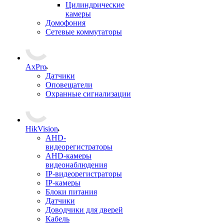
Цилиндрические
камеры
Домофония
Сетевые коммутаторы
AxPro
Датчики
Оповещатели
Охранные сигнализации
HikVision
AHD-
видеорегистраторы
AHD-камеры
видеонаблюдения
IP-видеорегистраторы
IP-камеры
Блоки питания
Датчики
Доводчики для дверей
Кабель