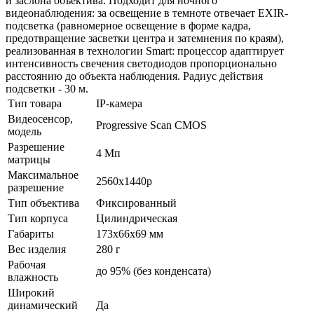
и заслона объектива. Подходит для ночного
видеонаблюдения: за освещение в темноте отвечает EXIR-
подсветка (равномерное освещение в форме кадра,
предотвращение засветки центра и затемнения по краям),
реализованная в технологии Smart: процессор адаптирует
интенсивность свечения светодиодов пропорционально
расстоянию до объекта наблюдения. Радиус действия
подсветки - 30 м.
Тип товара
IP-камера
Видеосенсор,
Progressive Scan CMOS
модель
Разрешение
4 Мп
матрицы
Максимальное
2560x1440p
разрешение
Тип объектива
Фиксированный
Тип корпуса
Цилиндрическая
Габариты
173x66x69 мм
Вес изделия
280 г
Рабочая
до 95% (без конденсата)
влажность
Широкий
динамический
Да