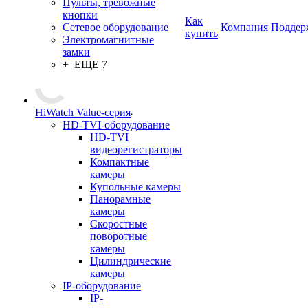
Пульты, тревожные
кнопки
Как
Сетевое оборудование
Компания
Поддер
купить
Электромагнитные
замки
+ ЕЩЕ 7
HiWatch Value-серия
HD-TVI-оборудование
HD-TVI
видеорегистраторы
Компактные
камеры
Купольные камеры
Панорамные
камеры
Скоростные
поворотные
камеры
Цилиндрические
камеры
IP-оборудование
IP-