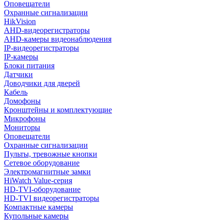
Оповещатели
Охранные сигнализации
HikVision
AHD-видеорегистраторы
AHD-камеры видеонаблюдения
IP-видеорегистраторы
IP-камеры
Блоки питания
Датчики
Доводчики для дверей
Кабель
Домофоны
Кронштейны и комплектующие
Микрофоны
Мониторы
Оповещатели
Охранные сигнализации
Пульты, тревожные кнопки
Сетевое оборудование
Электромагнитные замки
HiWatch Value-серия
HD-TVI-оборудование
HD-TVI видеорегистраторы
Компактные камеры
Купольные камеры