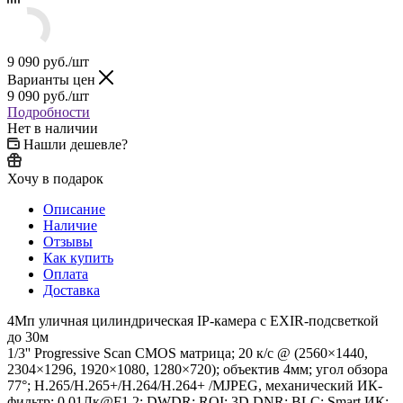
9 090
руб.
/шт
Варианты цен
9 090
руб.
/шт
Подробности
Нет в наличии
Нашли дешевле?
Хочу в подарок
Описание
Наличие
Отзывы
Как купить
Оплата
Доставка
4Мп уличная цилиндрическая IP-камера с EXIR-подсветкой
до 30м
1/3'' Progressive Scan CMOS матрица; 20 к/с @ (2560×1440,
2304×1296, 1920×1080, 1280×720); объектив 4мм; угол обзора
77°; H.265/H.265+/H.264/H.264+ /MJPEG, механический ИК-
фильтр; 0.01Лк@F1.2; DWDR; ROI; 3D DNR; BLC; Smart ИК;