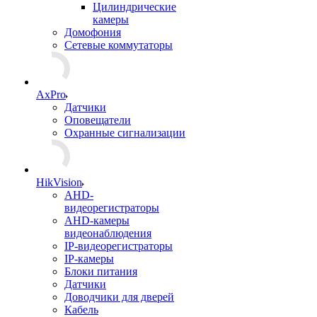
Цилиндрические
камеры
Домофония
Сетевые коммутаторы
AxPro
Датчики
Оповещатели
Охранные сигнализации
HikVision
AHD-
видеорегистраторы
AHD-камеры
видеонаблюдения
IP-видеорегистраторы
IP-камеры
Блоки питания
Датчики
Доводчики для дверей
Кабель