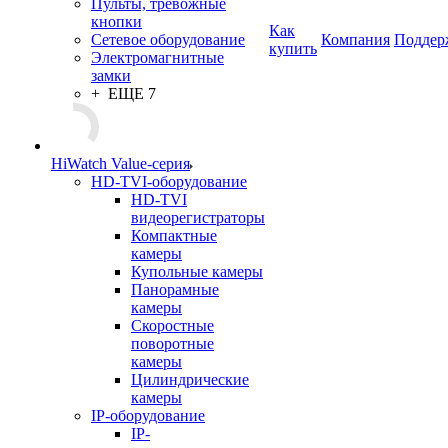
Пульты, тревожные
кнопки
Как
Сетевое оборудование
Компания
Поддер
купить
Электромагнитные
замки
+ ЕЩЕ 7
HiWatch Value-серия
HD-TVI-оборудование
HD-TVI
видеорегистраторы
Компактные
камеры
Купольные камеры
Панорамные
камеры
Скоростные
поворотные
камеры
Цилиндрические
камеры
IP-оборудование
IP-