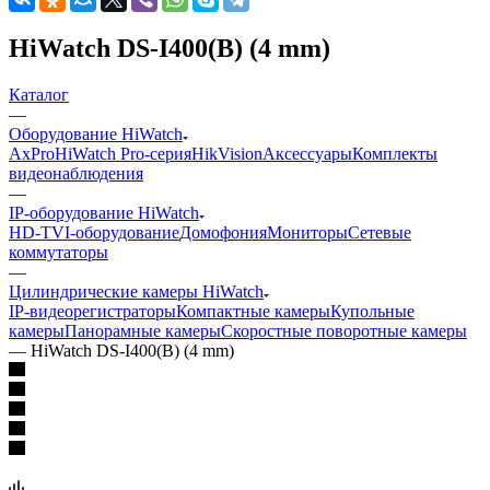
HiWatch DS-I400(B) (4 mm)
Каталог
—
Оборудование HiWatch
AxPro
HiWatch Pro-серия
HikVision
Аксессуары
Комплекты
видеонаблюдения
—
IP-оборудование HiWatch
HD-TVI-оборудование
Домофония
Мониторы
Сетевые
коммутаторы
—
Цилиндрические камеры HiWatch
IP-видеорегистраторы
Компактные камеры
Купольные
камеры
Панорамные камеры
Скоростные поворотные камеры
—
HiWatch DS-I400(B) (4 mm)