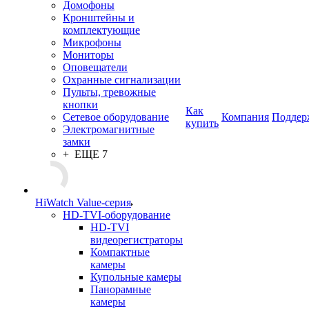
Домофоны
Кронштейны и
комплектующие
Микрофоны
Мониторы
Оповещатели
Охранные сигнализации
Пульты, тревожные
кнопки
Как
Сетевое оборудование
Компания
Поддер
купить
Электромагнитные
замки
+ ЕЩЕ 7
HiWatch Value-серия
HD-TVI-оборудование
HD-TVI
видеорегистраторы
Компактные
камеры
Купольные камеры
Панорамные
камеры