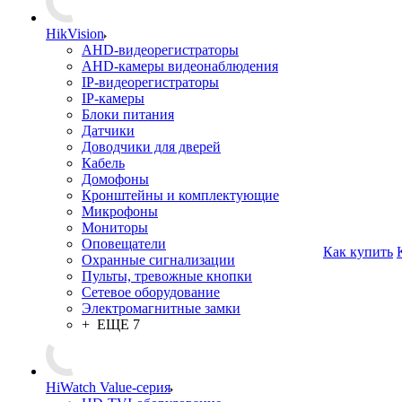
HikVision
AHD-видеорегистраторы
AHD-камеры видеонаблюдения
IP-видеорегистраторы
IP-камеры
Блоки питания
Датчики
Доводчики для дверей
Кабель
Домофоны
Кронштейны и комплектующие
Микрофоны
Мониторы
Оповещатели
Как купить
Охранные сигнализации
Пульты, тревожные кнопки
Сетевое оборудование
Электромагнитные замки
+ ЕЩЕ 7
HiWatch Value-серия