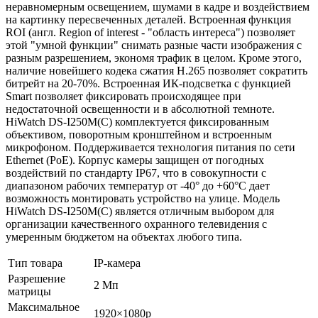
неравномерным освещением, шумами в кадре и воздействием
на картинку пересвеченных деталей. Встроенная функция
ROI (англ. Region of interest - "область интереса") позволяет
этой "умной функции" снимать разные части изображения с
разным разрешением, экономя трафик в целом. Кроме этого,
наличие новейшего кодека сжатия H.265 позволяет сократить
битрейт на 20-70%. Встроенная ИК-подсветка с функцией
Smart позволяет фиксировать происходящее при
недостаточной освещенности и в абсолютной темноте.
HiWatch DS-I250M(C) комплектуется фиксированным
объективом, поворотным кронштейном и встроенным
микрофоном. Поддерживается технология питания по сети
Ethernet (PoE). Корпус камеры защищен от погодных
воздействий по стандарту IP67, что в совокупности с
диапазоном рабочих температур от -40° до +60°C дает
возможность монтировать устройство на улице. Модель
HiWatch DS-I250M(C) является отличным выбором для
организации качественного охранного телевидения с
умеренным бюджетом на объектах любого типа.
Тип товара
IP-камера
Разрешение
2 Мп
матрицы
Максимальное
1920×1080p