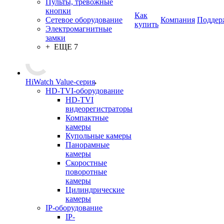
Пульты, тревожные
кнопки
Как
Сетевое оборудование
Компания
Поддер
купить
Электромагнитные
замки
+ ЕЩЕ 7
HiWatch Value-серия
HD-TVI-оборудование
HD-TVI
видеорегистраторы
Компактные
камеры
Купольные камеры
Панорамные
камеры
Скоростные
поворотные
камеры
Цилиндрические
камеры
IP-оборудование
IP-