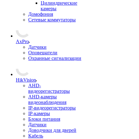
Цилиндрические
камеры
Домофония
Сетевые коммутаторы
AxPro
Датчики
Оповещатели
Охранные сигнализации
HikVision
AHD-
видеорегистраторы
AHD-камеры
видеонаблюдения
IP-видеорегистраторы
IP-камеры
Блоки питания
Датчики
Доводчики для дверей
Кабель