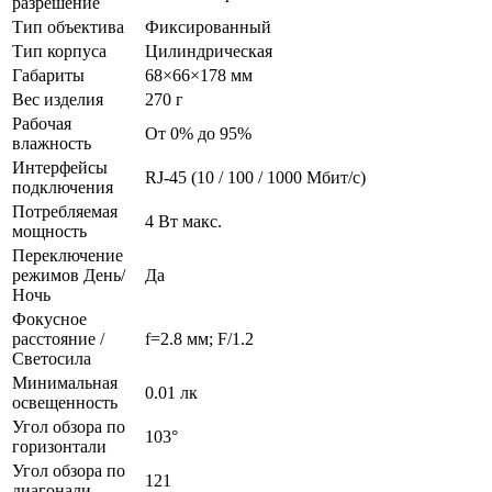
разрешение
Тип объектива
Фиксированный
Тип корпуса
Цилиндрическая
Габариты
68×66×178 мм
Вес изделия
270 г
Рабочая
От 0% до 95%
влажность
Интерфейсы
RJ-45 (10 / 100 / 1000 Мбит/с)
подключения
Потребляемая
4 Вт макс.
мощность
Переключение
режимов День/
Да
Ночь
Фокусное
расстояние /
f=2.8 мм; F/1.2
Светосила
Минимальная
0.01 лк
освещенность
Угол обзора по
103°
горизонтали
Угол обзора по
121
диагонали