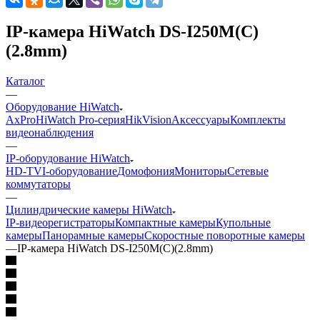
IP-камера HiWatch DS-I250M(C)
(2.8mm)
Каталог
—
Оборудование HiWatch
AxPro
HiWatch Pro-серия
HikVision
Аксессуары
Комплекты
видеонаблюдения
—
IP-оборудование HiWatch
HD-TVI-оборудование
Домофония
Мониторы
Сетевые
коммутаторы
—
Цилиндрические камеры HiWatch
IP-видеорегистраторы
Компактные камеры
Купольные
камеры
Панорамные камеры
Скоростные поворотные камеры
—
IP-камера HiWatch DS-I250M(C)(2.8mm)