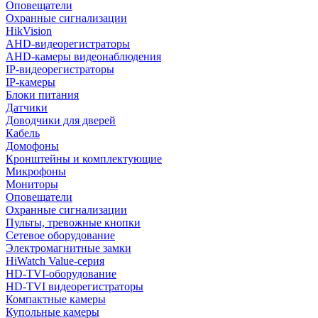
Оповещатели
Охранные сигнализации
HikVision
AHD-видеорегистраторы
AHD-камеры видеонаблюдения
IP-видеорегистраторы
IP-камеры
Блоки питания
Датчики
Доводчики для дверей
Кабель
Домофоны
Кронштейны и комплектующие
Микрофоны
Мониторы
Оповещатели
Охранные сигнализации
Пульты, тревожные кнопки
Сетевое оборудование
Электромагнитные замки
HiWatch Value-серия
HD-TVI-оборудование
HD-TVI видеорегистраторы
Компактные камеры
Купольные камеры