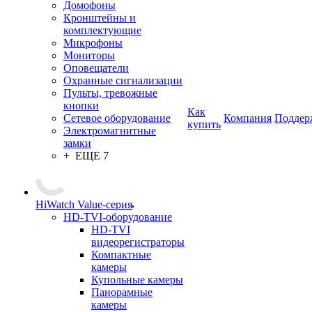
Домофоны
Кронштейны и
комплектующие
Микрофоны
Мониторы
Оповещатели
Охранные сигнализации
Пульты, тревожные
кнопки
Как
Сетевое оборудование
Компания
Поддер
купить
Электромагнитные
замки
+ ЕЩЕ 7
HiWatch Value-серия
HD-TVI-оборудование
HD-TVI
видеорегистраторы
Компактные
камеры
Купольные камеры
Панорамные
камеры