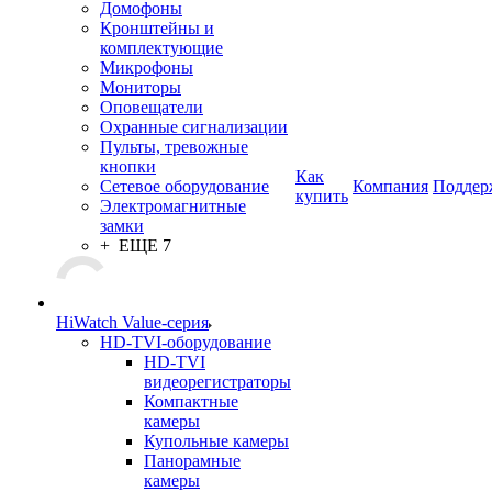
Домофоны
Кронштейны и
комплектующие
Микрофоны
Мониторы
Оповещатели
Охранные сигнализации
Пульты, тревожные
кнопки
Как
Сетевое оборудование
Компания
Поддер
купить
Электромагнитные
замки
+ ЕЩЕ 7
HiWatch Value-серия
HD-TVI-оборудование
HD-TVI
видеорегистраторы
Компактные
камеры
Купольные камеры
Панорамные
камеры