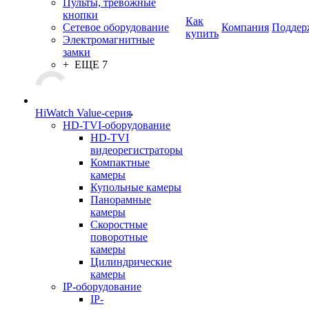
Пульты, тревожные
кнопки
Как
Сетевое оборудование
Компания
Поддер
купить
Электромагнитные
замки
+ ЕЩЕ 7
HiWatch Value-серия
HD-TVI-оборудование
HD-TVI
видеорегистраторы
Компактные
камеры
Купольные камеры
Панорамные
камеры
Скоростные
поворотные
камеры
Цилиндрические
камеры
IP-оборудование
IP-