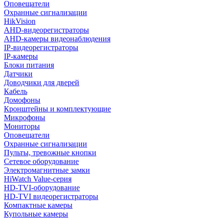
Оповещатели
Охранные сигнализации
HikVision
AHD-видеорегистраторы
AHD-камеры видеонаблюдения
IP-видеорегистраторы
IP-камеры
Блоки питания
Датчики
Доводчики для дверей
Кабель
Домофоны
Кронштейны и комплектующие
Микрофоны
Мониторы
Оповещатели
Охранные сигнализации
Пульты, тревожные кнопки
Сетевое оборудование
Электромагнитные замки
HiWatch Value-серия
HD-TVI-оборудование
HD-TVI видеорегистраторы
Компактные камеры
Купольные камеры