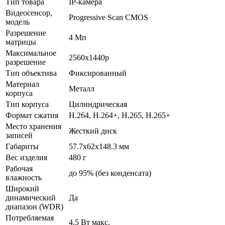
Тип товара
IP-камера
Видеосенсор,
Progressive Scan CMOS
модель
Разрешение
4 Мп
матрицы
Максимальное
2560x1440p
разрешение
Тип объектива
Фиксированный
Материал
Металл
корпуса
Тип корпуса
Цилиндрическая
Формат сжатия
H.264, H.264+, H.265, H.265+
Место хранения
Жесткий диск
записей
Габариты
57.7x62x148.3 мм
Вес изделия
480 г
Рабочая
до 95% (без конденсата)
влажность
Широкий
динамический
Да
диапазон (WDR)
Потребляемая
4.5 Вт макс.