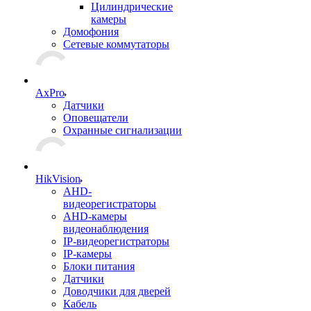
Цилиндрические
камеры
Домофония
Сетевые коммутаторы
AxPro
Датчики
Оповещатели
Охранные сигнализации
HikVision
AHD-
видеорегистраторы
AHD-камеры
видеонаблюдения
IP-видеорегистраторы
IP-камеры
Блоки питания
Датчики
Доводчики для дверей
Кабель