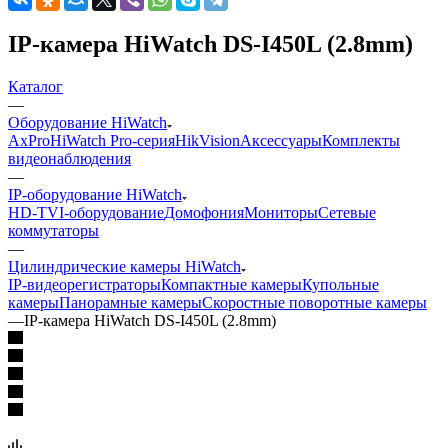
IP-камера HiWatch DS-I450L (2.8mm)
Каталог
—
Оборудование HiWatch
AxPro
HiWatch Pro-серия
HikVision
Аксессуары
Комплекты
видеонаблюдения
—
IP-оборудование HiWatch
HD-TVI-оборудование
Домофония
Мониторы
Сетевые
коммутаторы
—
Цилиндрические камеры HiWatch
IP-видеорегистраторы
Компактные камеры
Купольные
камеры
Панорамные камеры
Скоростные поворотные камеры
—
IP-камера HiWatch DS-I450L (2.8mm)