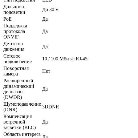
Дальность
До 30 м
подсветки
PoE
Да
Поддержка
протокола
Да
ONVIF
Детектор
Да
движения
Сетевое
10 / 100 Mбит/с RJ-45
подключение
Поворотная
Нет
камера
Расширенный
динамический
Да
диапазон
(DWDR)
Шумоподавление
3DDNR
(DNR)
Компенсация
встречной
Да
засветки (BLC)
Область интереса
Да