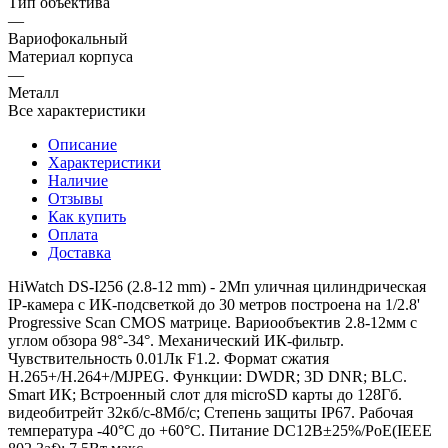
Тип объектива
—
Вариофокальный
Материал корпуса
—
Металл
Все характеристики
Описание
Характеристики
Наличие
Отзывы
Как купить
Оплата
Доставка
HiWatch DS-I256 (2.8-12 mm) - 2Мп уличная цилиндрическая
IP-камера с ИК-подсветкой до 30 метров построена на 1/2.8'
Progressive Scan CMOS матрице. Вариообъектив 2.8-12мм с
углом обзора 98°-34°. Механический ИК-фильтр.
Чувствительность 0.01Лк F1.2. Формат сжатия
H.265+/H.264+/MJPEG. Функции: DWDR; 3D DNR; BLC.
Smart ИК; Встроенный слот для microSD карты до 128Гб.
видеобитрейт 32кб/с-8Мб/с; Степень защиты IP67. Рабочая
температура -40°C до +60°C. Питание DC12В±25%/PoE(IEEE