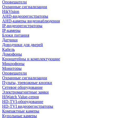
Оповещатели
Охранные сигнализации
HikVision
AHD-видеорегистраторы
AHD-камеры видеонаблюдения
IP-видеорегистраторы
IP-камеры
Блоки питания
Датчики
Доводчики для дверей
Кабель
Домофоны
Кронштейны и комплектующие
Микрофоны
Мониторы
Оповещатели
Охранные сигнализации
Пульты, тревожные кнопки
Сетевое оборудование
Электромагнитные замки
HiWatch Value-серия
HD-TVI-оборудование
HD-TVI видеорегистраторы
Компактные камеры
Купольные камеры