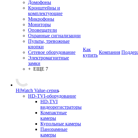
Домофоны
Кронштейны и
комплектующие
Микрофоны
Мониторы
Оповещатели
Охранные сигнализации
Пульты, тревожные
кнопки
Как
Сетевое оборудование
Компания
Поддер
купить
Электромагнитные
замки
+ ЕЩЕ 7
HiWatch Value-серия
HD-TVI-оборудование
HD-TVI
видеорегистраторы
Компактные
камеры
Купольные камеры
Панорамные
камеры