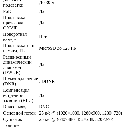
До 30 м
подсветки
PoE
Да
Поддержка
протокола
Да
ONVIF
Поворотная
Нет
камера
Поддержка карт
MicroSD до 128 ГБ
памяти, ГБ
Расширенный
динамический
Да
диапазон
(DWDR)
Шумоподавление
3DDNR
(DNR)
Компенсация
встречной
Да
засветки (BLC)
Видеовыходы
BNC
Основной поток
25 к/с @ (1920×1080, 1280х960, 1280×720)
Субпоток
25 к/с @ (640×480, 352×288, 320×240)
Наличие