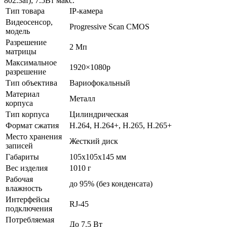
802.3af); 7.5Вт макс.
Тип товара
IP-камера
Видеосенсор,
Progressive Scan CMOS
модель
Разрешение
2 Мп
матрицы
Максимальное
1920×1080p
разрешение
Тип объектива
Вариофокальный
Материал
Металл
корпуса
Тип корпуса
Цилиндрическая
Формат сжатия
H.264, H.264+, H.265, H.265+
Место хранения
Жесткий диск
записей
Габариты
105x105x145 мм
Вес изделия
1010 г
Рабочая
до 95% (без конденсата)
влажность
Интерфейсы
RJ-45
подключения
Потребляемая
До 7.5 Вт