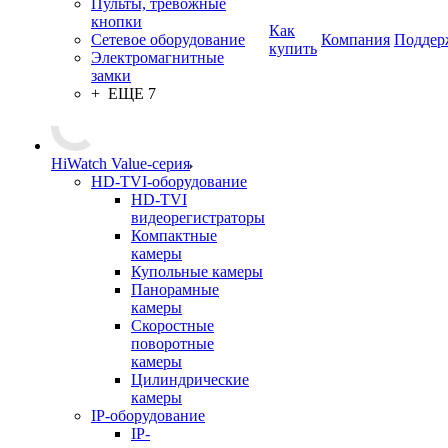
Пульты, тревожные
кнопки
Как
Сетевое оборудование
Компания
Поддер
купить
Электромагнитные
замки
+ ЕЩЕ 7
HiWatch Value-серия
HD-TVI-оборудование
HD-TVI
видеорегистраторы
Компактные
камеры
Купольные камеры
Панорамные
камеры
Скоростные
поворотные
камеры
Цилиндрические
камеры
IP-оборудование
IP-