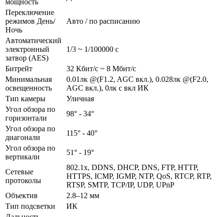
мощность
Переключение
режимов День/
Авто / по расписанию
Ночь
Автоматический
электронный
1/3 ~ 1/100000 с
затвор (AES)
Битрейт
32 Кбит/с ~ 8 Мбит/с
Минимальная
0.01лк @(F1.2, AGC вкл.), 0.028лк @(F2.0,
освещенность
AGC вкл.), 0лк с вкл ИК
Тип камеры
Уличная
Угол обзора по
98° - 34°
горизонтали
Угол обзора по
115° - 40°
диагонали
Угол обзора по
51° - 19°
вертикали
802.1x, DDNS, DHCP, DNS, FTP, HTTP,
Сетевые
HTTPS, ICMP, IGMP, NTP, QoS, RTCP, RTP,
протоколы
RTSP, SMTP, TCP/IP, UDP, UPnP
Объектив
2.8–12 мм
Тип подсветки
ИК
Дальность