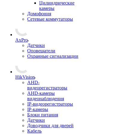
Цилиндрические
камеры
Домофония
Сетевые коммутаторы
AxPro
Датчики
Оповещатели
Охранные сигнализации
HikVision
AHD-
видеорегистраторы
AHD-камеры
видеонаблюдения
IP-видеорегистраторы
IP-камеры
Блоки питания
Датчики
Доводчики для дверей
Кабель