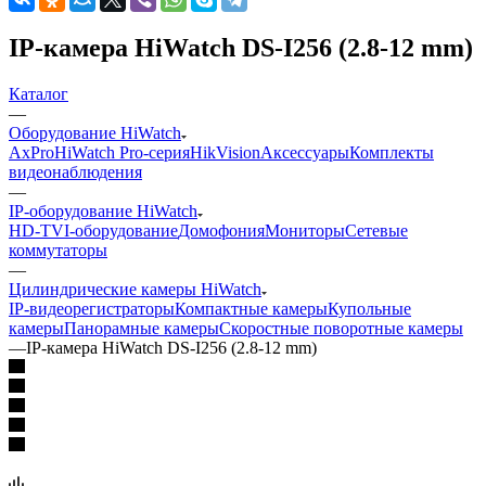
IP-камера HiWatch DS-I256 (2.8-12 mm)
Каталог
—
Оборудование HiWatch
AxPro
HiWatch Pro-серия
HikVision
Аксессуары
Комплекты
видеонаблюдения
—
IP-оборудование HiWatch
HD-TVI-оборудование
Домофония
Мониторы
Сетевые
коммутаторы
—
Цилиндрические камеры HiWatch
IP-видеорегистраторы
Компактные камеры
Купольные
камеры
Панорамные камеры
Скоростные поворотные камеры
—
IP-камера HiWatch DS-I256 (2.8-12 mm)