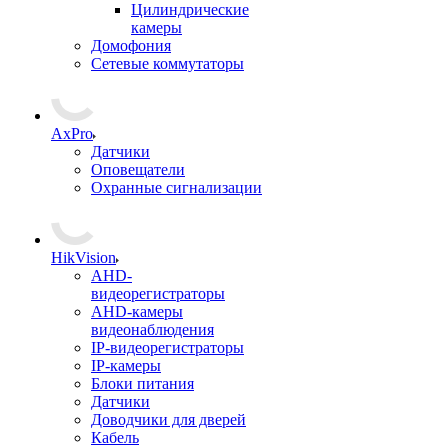
Цилиндрические
камеры
Домофония
Сетевые коммутаторы
AxPro
Датчики
Оповещатели
Охранные сигнализации
HikVision
AHD-
видеорегистраторы
AHD-камеры
видеонаблюдения
IP-видеорегистраторы
IP-камеры
Блоки питания
Датчики
Доводчики для дверей
Кабель