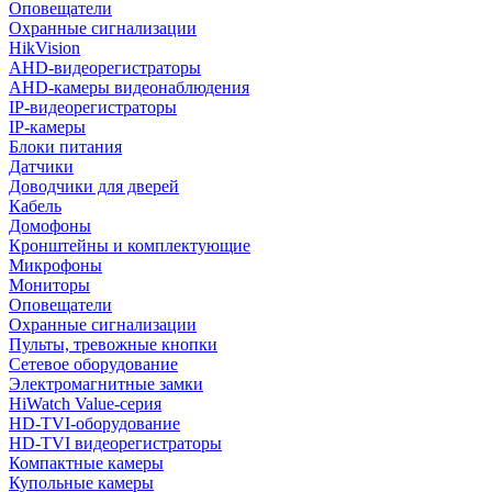
Оповещатели
Охранные сигнализации
HikVision
AHD-видеорегистраторы
AHD-камеры видеонаблюдения
IP-видеорегистраторы
IP-камеры
Блоки питания
Датчики
Доводчики для дверей
Кабель
Домофоны
Кронштейны и комплектующие
Микрофоны
Мониторы
Оповещатели
Охранные сигнализации
Пульты, тревожные кнопки
Сетевое оборудование
Электромагнитные замки
HiWatch Value-серия
HD-TVI-оборудование
HD-TVI видеорегистраторы
Компактные камеры
Купольные камеры