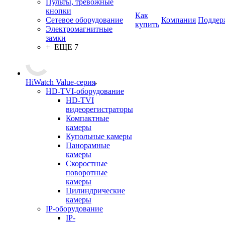
Пульты, тревожные
кнопки
Как
Сетевое оборудование
Компания
Поддер
купить
Электромагнитные
замки
+ ЕЩЕ 7
HiWatch Value-серия
HD-TVI-оборудование
HD-TVI
видеорегистраторы
Компактные
камеры
Купольные камеры
Панорамные
камеры
Скоростные
поворотные
камеры
Цилиндрические
камеры
IP-оборудование
IP-