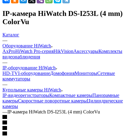
IP-камера HiWatch DS-I253L (4 mm)
ColorVu
Каталог
—
Оборудование HiWatch
AxPro
HiWatch Pro-серия
HikVision
Аксессуары
Комплекты
видеонаблюдения
—
IP-оборудование HiWatch
HD-TVI-оборудование
Домофония
Мониторы
Сетевые
коммутаторы
—
Купольные камеры HiWatch
IP-видеорегистраторы
Компактные камеры
Панорамные
камеры
Скоростные поворотные камеры
Цилиндрические
камеры
—
IP-камера HiWatch DS-I253L (4 mm) ColorVu