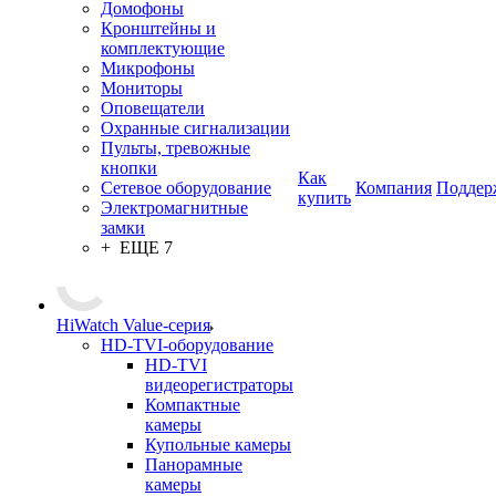
Домофоны
Кронштейны и
комплектующие
Микрофоны
Мониторы
Оповещатели
Охранные сигнализации
Пульты, тревожные
кнопки
Как
Сетевое оборудование
Компания
Поддер
купить
Электромагнитные
замки
+ ЕЩЕ 7
HiWatch Value-серия
HD-TVI-оборудование
HD-TVI
видеорегистраторы
Компактные
камеры
Купольные камеры
Панорамные
камеры