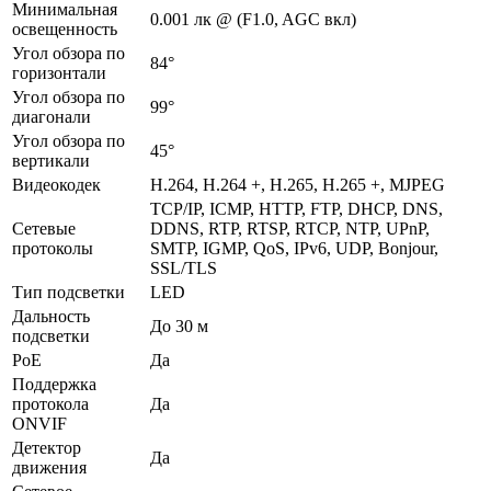
Минимальная
0.001 лк @ (F1.0, AGC вкл)
освещенность
Угол обзора по
84°
горизонтали
Угол обзора по
99°
диагонали
Угол обзора по
45°
вертикали
Видеокодек
H.264, H.264 +, H.265, H.265 +, MJPEG
TCP/IP, ICMP, HTTP, FTP, DHCP, DNS,
Сетевые
DDNS, RTP, RTSP, RTCP, NTP, UPnP,
протоколы
SMTP, IGMP, QoS, IPv6, UDP, Bonjour,
SSL/TLS
Тип подсветки
LED
Дальность
До 30 м
подсветки
PoE
Да
Поддержка
протокола
Да
ONVIF
Детектор
Да
движения