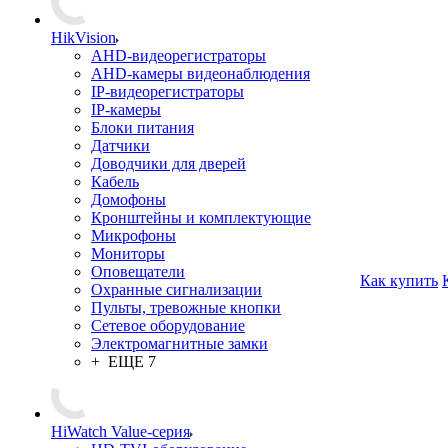
HikVision
AHD-видеорегистраторы
AHD-камеры видеонаблюдения
IP-видеорегистраторы
IP-камеры
Блоки питания
Датчики
Доводчики для дверей
Кабель
Домофоны
Кронштейны и комплектующие
Микрофоны
Мониторы
Оповещатели
Как купить
Охранные сигнализации
Пульты, тревожные кнопки
Сетевое оборудование
Электромагнитные замки
+ ЕЩЕ 7
HiWatch Value-серия