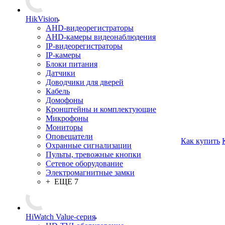
HikVision
AHD-видеорегистраторы
AHD-камеры видеонаблюдения
IP-видеорегистраторы
IP-камеры
Блоки питания
Датчики
Доводчики для дверей
Кабель
Домофоны
Кронштейны и комплектующие
Микрофоны
Мониторы
Оповещатели
Как купить
Охранные сигнализации
Пульты, тревожные кнопки
Сетевое оборудование
Электромагнитные замки
+ ЕЩЕ 7
HiWatch Value-серия