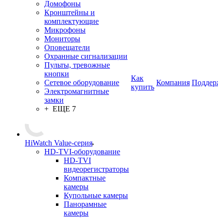
Домофоны
Кронштейны и
комплектующие
Микрофоны
Мониторы
Оповещатели
Охранные сигнализации
Пульты, тревожные
кнопки
Как
Сетевое оборудование
Компания
Поддер
купить
Электромагнитные
замки
+ ЕЩЕ 7
HiWatch Value-серия
HD-TVI-оборудование
HD-TVI
видеорегистраторы
Компактные
камеры
Купольные камеры
Панорамные
камеры