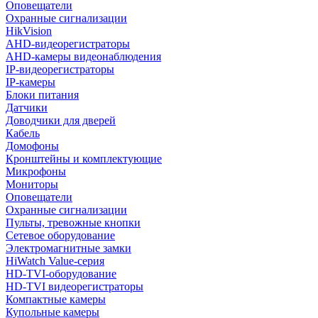
Оповещатели
Охранные сигнализации
HikVision
AHD-видеорегистраторы
AHD-камеры видеонаблюдения
IP-видеорегистраторы
IP-камеры
Блоки питания
Датчики
Доводчики для дверей
Кабель
Домофоны
Кронштейны и комплектующие
Микрофоны
Мониторы
Оповещатели
Охранные сигнализации
Пульты, тревожные кнопки
Сетевое оборудование
Электромагнитные замки
HiWatch Value-серия
HD-TVI-оборудование
HD-TVI видеорегистраторы
Компактные камеры
Купольные камеры