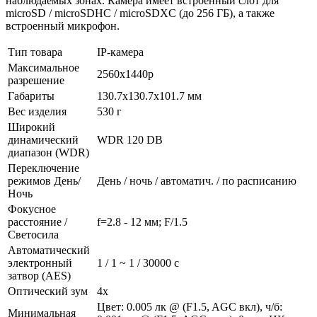
наблюдаемых зонах. Камера имеет встроенный слот для
microSD / microSDHC / microSDXC (до 256 ГБ), а также
встроенный микрофон.
Тип товара
IP-камера
Максимальное
2560x1440p
разрешение
Габариты
130.7x130.7x101.7 мм
Вес изделия
530 г
Широкий
динамический
WDR 120 DB
диапазон (WDR)
Переключение
режимов День/
День / ночь / автоматич. / по расписанию
Ночь
Фокусное
расстояние /
f=2.8 - 12 мм; F/1.5
Светосила
Автоматический
электронный
1 / 1 ~ 1 / 30000 с
затвор (AES)
Оптический зум
4х
Цвет: 0.005 лк @ (F1.5, AGC вкл), ч/б:
Минимальная