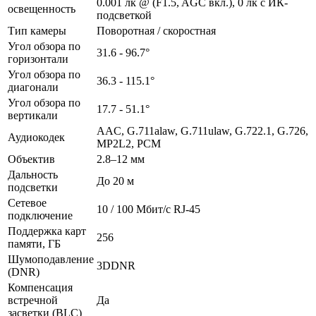
0.001 лк @ (F1.5, AGC вкл.), 0 лк с ИК-
освещенность
подсветкой
Тип камеры
Поворотная / скоростная
Угол обзора по
31.6 - 96.7°
горизонтали
Угол обзора по
36.3 - 115.1°
диагонали
Угол обзора по
17.7 - 51.1°
вертикали
AAC, G.711alaw, G.711ulaw, G.722.1, G.726,
Аудиокодек
MP2L2, PCM
Объектив
2.8–12 мм
Дальность
До 20 м
подсветки
Сетевое
10 / 100 Mбит/с RJ-45
подключение
Поддержка карт
256
памяти, ГБ
Шумоподавление
3DDNR
(DNR)
Компенсация
встречной
Да
засветки (BLC)