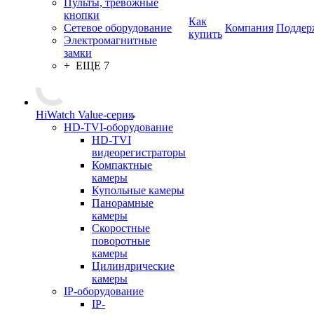
Пульты, тревожные
кнопки
Как
Сетевое оборудование
Компания
Поддер
купить
Электромагнитные
замки
+ ЕЩЕ 7
HiWatch Value-серия
HD-TVI-оборудование
HD-TVI
видеорегистраторы
Компактные
камеры
Купольные камеры
Панорамные
камеры
Скоростные
поворотные
камеры
Цилиндрические
камеры
IP-оборудование
IP-