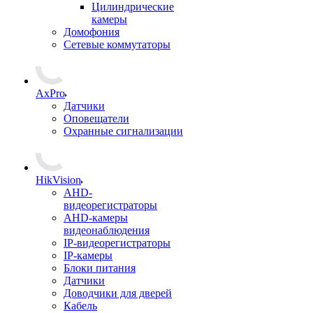
Цилиндрические
камеры
Домофония
Сетевые коммутаторы
AxPro
Датчики
Оповещатели
Охранные сигнализации
HikVision
AHD-
видеорегистраторы
AHD-камеры
видеонаблюдения
IP-видеорегистраторы
IP-камеры
Блоки питания
Датчики
Доводчики для дверей
Кабель