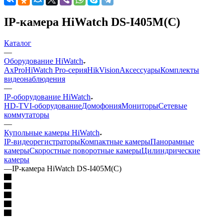
IP-камера HiWatch DS-I405M(C)
Каталог
—
Оборудование HiWatch
AxPro
HiWatch Pro-серия
HikVision
Аксессуары
Комплекты
видеонаблюдения
—
IP-оборудование HiWatch
HD-TVI-оборудование
Домофония
Мониторы
Сетевые
коммутаторы
—
Купольные камеры HiWatch
IP-видеорегистраторы
Компактные камеры
Панорамные
камеры
Скоростные поворотные камеры
Цилиндрические
камеры
—
IP-камера HiWatch DS-I405M(C)