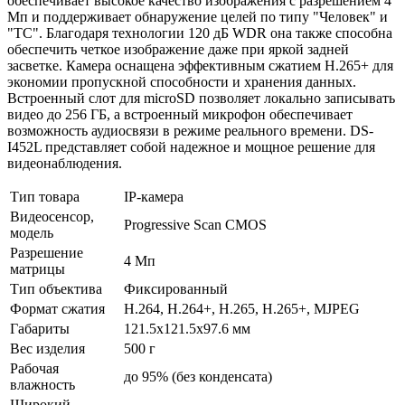
обеспечивает высокое качество изображения с разрешением 4
Мп и поддерживает обнаружение целей по типу "Человек" и
"ТС". Благодаря технологии 120 дБ WDR она также способна
обеспечить четкое изображение даже при яркой задней
засветке. Камера оснащена эффективным сжатием H.265+ для
экономии пропускной способности и хранения данных.
Встроенный слот для microSD позволяет локально записывать
видео до 256 ГБ, а встроенный микрофон обеспечивает
возможность аудиосвязи в режиме реального времени. DS-
I452L представляет собой надежное и мощное решение для
видеонаблюдения.
Тип товара
IP-камера
Видеосенсор,
Progressive Scan CMOS
модель
Разрешение
4 Мп
матрицы
Тип объектива
Фиксированный
Формат сжатия
H.264, H.264+, H.265, H.265+, MJPEG
Габариты
121.5x121.5x97.6 мм
Вес изделия
500 г
Рабочая
до 95% (без конденсата)
влажность
Широкий