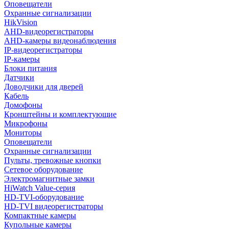
Оповещатели
Охранные сигнализации
HikVision
AHD-видеорегистраторы
AHD-камеры видеонаблюдения
IP-видеорегистраторы
IP-камеры
Блоки питания
Датчики
Доводчики для дверей
Кабель
Домофоны
Кронштейны и комплектующие
Микрофоны
Мониторы
Оповещатели
Охранные сигнализации
Пульты, тревожные кнопки
Сетевое оборудование
Электромагнитные замки
HiWatch Value-серия
HD-TVI-оборудование
HD-TVI видеорегистраторы
Компактные камеры
Купольные камеры