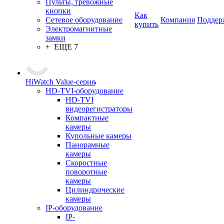
Пульты, тревожные
кнопки
Как
Сетевое оборудование
Компания
Поддер
купить
Электромагнитные
замки
+ ЕЩЕ 7
HiWatch Value-серия
HD-TVI-оборудование
HD-TVI
видеорегистраторы
Компактные
камеры
Купольные камеры
Панорамные
камеры
Скоростные
поворотные
камеры
Цилиндрические
камеры
IP-оборудование
IP-