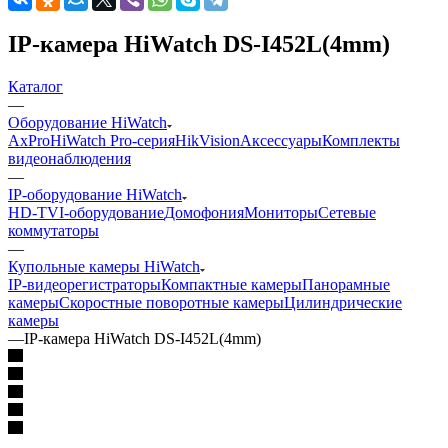
IP-камера HiWatch DS-I452L(4mm)
Каталог
—
Оборудование HiWatch
AxPro
HiWatch Pro-серия
HikVision
Аксессуары
Комплекты
видеонаблюдения
—
IP-оборудование HiWatch
HD-TVI-оборудование
Домофония
Мониторы
Сетевые
коммутаторы
—
Купольные камеры HiWatch
IP-видеорегистраторы
Компактные камеры
Панорамные
камеры
Скоростные поворотные камеры
Цилиндрические
камеры
—
IP-камера HiWatch DS-I452L(4mm)