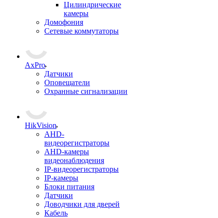
Цилиндрические
камеры
Домофония
Сетевые коммутаторы
AxPro
Датчики
Оповещатели
Охранные сигнализации
HikVision
AHD-
видеорегистраторы
AHD-камеры
видеонаблюдения
IP-видеорегистраторы
IP-камеры
Блоки питания
Датчики
Доводчики для дверей
Кабель