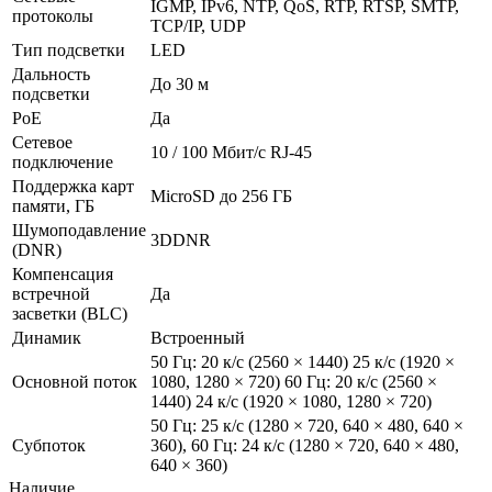
IGMP, IPv6, NTP, QoS, RTP, RTSP, SMTP,
протоколы
TCP/IP, UDP
Тип подсветки
LED
Дальность
До 30 м
подсветки
PoE
Да
Сетевое
10 / 100 Mбит/с RJ-45
подключение
Поддержка карт
MicroSD до 256 ГБ
памяти, ГБ
Шумоподавление
3DDNR
(DNR)
Компенсация
встречной
Да
засветки (BLC)
Динамик
Встроенный
50 Гц: 20 к/с (2560 × 1440) 25 к/с (1920 ×
Основной поток
1080, 1280 × 720) 60 Гц: 20 к/с (2560 ×
1440) 24 к/с (1920 × 1080, 1280 × 720)
50 Гц: 25 к/с (1280 × 720, 640 × 480, 640 ×
Субпоток
360), 60 Гц: 24 к/с (1280 × 720, 640 × 480,
640 × 360)
Наличие