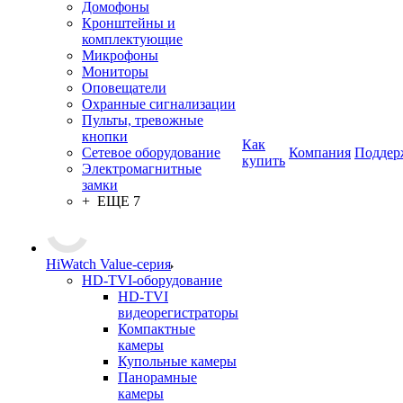
Домофоны
Кронштейны и
комплектующие
Микрофоны
Мониторы
Оповещатели
Охранные сигнализации
Пульты, тревожные
кнопки
Как
Сетевое оборудование
Компания
Поддер
купить
Электромагнитные
замки
+ ЕЩЕ 7
HiWatch Value-серия
HD-TVI-оборудование
HD-TVI
видеорегистраторы
Компактные
камеры
Купольные камеры
Панорамные
камеры