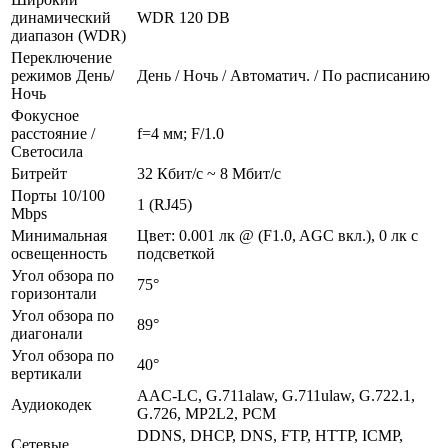
динамический
WDR 120 DB
диапазон (WDR)
Переключение
режимов День/
День / Ночь / Автоматич. / По расписанию
Ночь
Фокусное
расстояние /
f=4 мм; F/1.0
Светосила
Битрейт
32 Кбит/с ~ 8 Мбит/с
Порты 10/100
1 (RJ45)
Mbps
Минимальная
Цвет: 0.001 лк @ (F1.0, AGC вкл.), 0 лк с
освещенность
подсветкой
Угол обзора по
75°
горизонтали
Угол обзора по
89°
диагонали
Угол обзора по
40°
вертикали
AAC-LC, G.711alaw, G.711ulaw, G.722.1,
Аудиокодек
G.726, MP2L2, PCM
DDNS, DHCP, DNS, FTP, HTTP, ICMP,
Сетевые