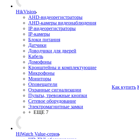
HikVision
AHD-видеорегистраторы
AHD-камеры видеонаблюдения
IP-видеорегистраторы
IP-камеры
Блоки питания
Датчики
Доводчики для дверей
Кабель
Домофоны
Кронштейны и комплектующие
Микрофоны
Мониторы
Оповещатели
Как купить
Охранные сигнализации
Пульты, тревожные кнопки
Сетевое оборудование
Электромагнитные замки
+ ЕЩЕ 7
HiWatch Value-серия