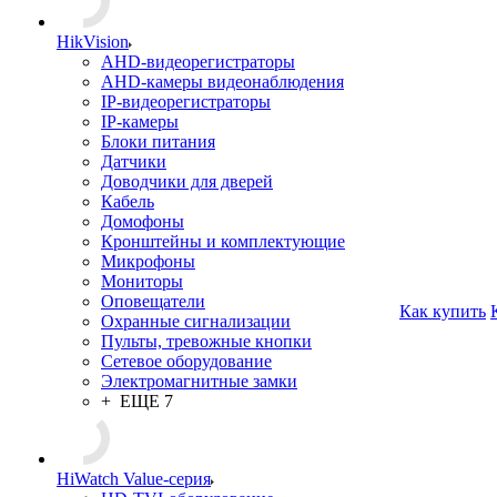
HikVision
AHD-видеорегистраторы
AHD-камеры видеонаблюдения
IP-видеорегистраторы
IP-камеры
Блоки питания
Датчики
Доводчики для дверей
Кабель
Домофоны
Кронштейны и комплектующие
Микрофоны
Мониторы
Оповещатели
Как купить
Охранные сигнализации
Пульты, тревожные кнопки
Сетевое оборудование
Электромагнитные замки
+ ЕЩЕ 7
HiWatch Value-серия