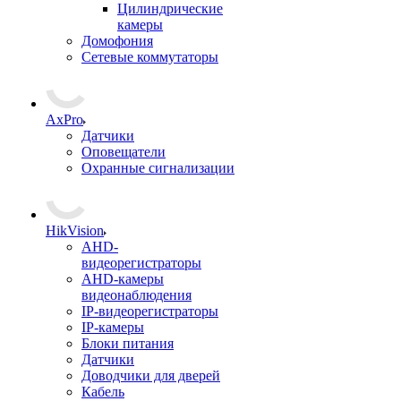
Цилиндрические
камеры
Домофония
Сетевые коммутаторы
AxPro
Датчики
Оповещатели
Охранные сигнализации
HikVision
AHD-
видеорегистраторы
AHD-камеры
видеонаблюдения
IP-видеорегистраторы
IP-камеры
Блоки питания
Датчики
Доводчики для дверей
Кабель