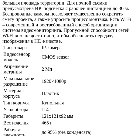
большая площадь территории. Для ночной съемки
предусмотрена ИК-подсветка с рабочей дистанцией до 30 м.
Беспроводные камеры позволяют существенно сократить
смету проекта, а также упросить процесс монтажа. Есть Wi-Fi
– современный и востребованный способ организации
системы видеомониторинга. Пропускной способности сетей
Wi-Fi вполне достаточно, чтобы обеспечить передачу
изображения в HD-качестве.
Тип товара
IP-камера
Видеосенсор,
CMOS sensor
модель
Разрешение
2 Мп
матрицы
Максимальное
1920×1080p
разрешение
Материал
Пластик
корпуса
Тип корпуса
Купольная
Угол обзора
114°
Габариты
121x121x92 мм
Вес изделия
465 г
Рабочая
до 95% (без конденсата)
влажность