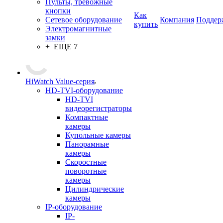
Пульты, тревожные
кнопки
Как
Сетевое оборудование
Компания
Поддер
купить
Электромагнитные
замки
+ ЕЩЕ 7
HiWatch Value-серия
HD-TVI-оборудование
HD-TVI
видеорегистраторы
Компактные
камеры
Купольные камеры
Панорамные
камеры
Скоростные
поворотные
камеры
Цилиндрические
камеры
IP-оборудование
IP-