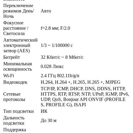
Переключение
режимов День/
Авто
Ночь
Фокусное
расстояние /
f=2.8 мм; F/2.0
Светосила
Автоматический
электронный
1/3 ~ 1/100000 с
затвор (AES)
Битрейт
32 Кбит/с ~ 8 Мбит/с
Минимальная
0.028 Люкс
освещенность
Wi-Fi
2.4 ГГц 802.11b/g/n
Видеокодек
H.264, H.264 +, H.265, H.265 +, MJPEG
TCP/IP, ICMP, DHCP, DNS, DDNS, HTTP,
Сетевые
HTTPS, RTP, RTSP, NTP, UPnP, IGMP, IPv6,
протоколы
UDP, QoS, Bonjour API ONVIF (PROFILE
S, PROFILE G), ISAPI
Тип подсветки
ИК
Дальность
До 30 м
подсветки
Поддержка