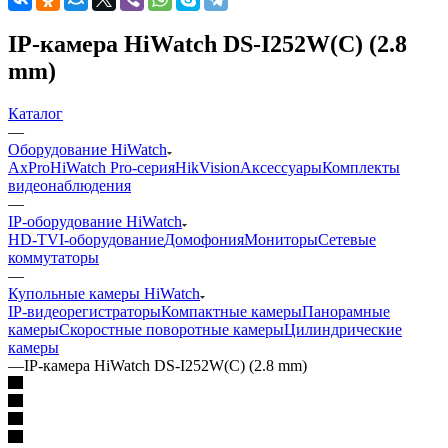
IP-камера HiWatch DS-I252W(C) (2.8
mm)
Каталог
—
Оборудование HiWatch
AxPro
HiWatch Pro-серия
HikVision
Аксессуары
Комплекты
видеонаблюдения
—
IP-оборудование HiWatch
HD-TVI-оборудование
Домофония
Мониторы
Сетевые
коммутаторы
—
Купольные камеры HiWatch
IP-видеорегистраторы
Компактные камеры
Панорамные
камеры
Скоростные поворотные камеры
Цилиндрические
камеры
—
IP-камера HiWatch DS-I252W(C) (2.8 mm)