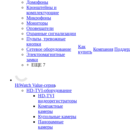
Домофоны
Кронштейны и
комплектующие
Микрофоны
Мониторы
Оповещатели
Охранные сигнализации
Пульты, тревожные
кнопки
Как
Сетевое оборудование
Компания
Поддер
купить
Электромагнитные
замки
+ ЕЩЕ 7
HiWatch Value-серия
HD-TVI-оборудование
HD-TVI
видеорегистраторы
Компактные
камеры
Купольные камеры
Панорамные
камеры