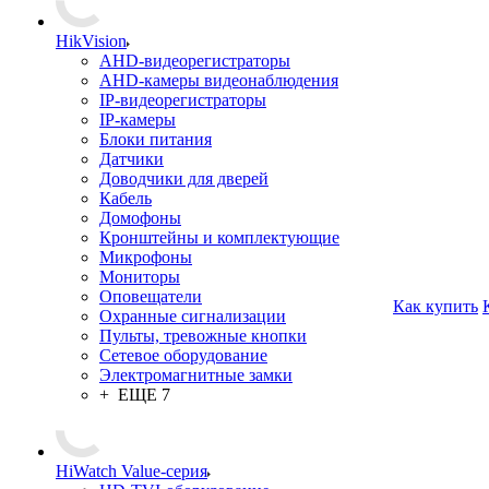
HikVision
AHD-видеорегистраторы
AHD-камеры видеонаблюдения
IP-видеорегистраторы
IP-камеры
Блоки питания
Датчики
Доводчики для дверей
Кабель
Домофоны
Кронштейны и комплектующие
Микрофоны
Мониторы
Оповещатели
Как купить
Охранные сигнализации
Пульты, тревожные кнопки
Сетевое оборудование
Электромагнитные замки
+ ЕЩЕ 7
HiWatch Value-серия