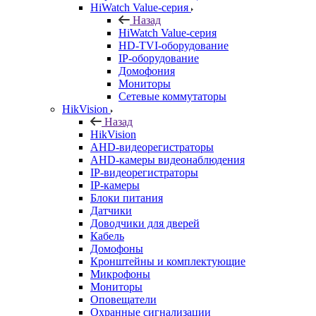
HiWatch Value-серия
Назад
HiWatch Value-серия
HD-TVI-оборудование
IP-оборудование
Домофония
Мониторы
Сетевые коммутаторы
HikVision
Назад
HikVision
AHD-видеорегистраторы
AHD-камеры видеонаблюдения
IP-видеорегистраторы
IP-камеры
Блоки питания
Датчики
Доводчики для дверей
Кабель
Домофоны
Кронштейны и комплектующие
Микрофоны
Мониторы
Оповещатели
Охранные сигнализации