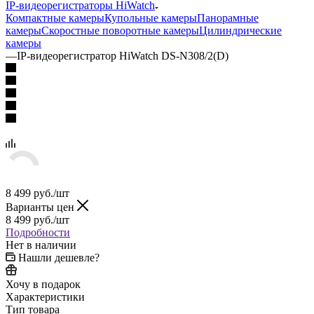
IP-видеорегистраторы HiWatch
Компактные камеры
Купольные камеры
Панорамные
камеры
Скоростные поворотные камеры
Цилиндрические
камеры
—
IP-видеорегистратор HiWatch DS-N308/2(D)
8 499
руб.
/шт
Варианты цен
8 499
руб.
/шт
Подробности
Нет в наличии
Нашли дешевле?
Хочу в подарок
Характеристики
Тип товара