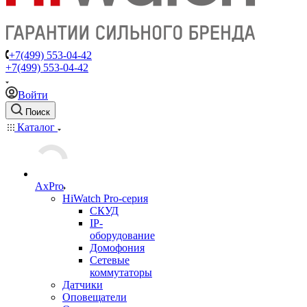
+7(499) 553-04-42
+7(499) 553-04-42
Войти
Поиск
Каталог
AxPro
HiWatch Pro-серия
CКУД
IP-
оборудование
Домофония
Сетевые
коммутаторы
Датчики
Оповещатели