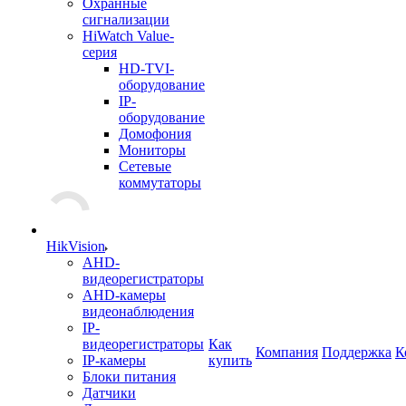
Охранные
сигнализации
HiWatch Value-
серия
HD-TVI-
оборудование
IP-
оборудование
Домофония
Мониторы
Сетевые
коммутаторы
HikVision
AHD-
видеорегистраторы
AHD-камеры
видеонаблюдения
IP-
видеорегистраторы
Как
Компания
Поддержка
К
IP-камеры
купить
Блоки питания
Датчики