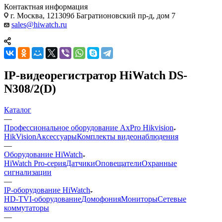
Контактная информация
г. Москва, 121309б Багратионовский пр-д, дом 7
sales@hiwatch.ru
IP-видеорегистратор HiWatch DS-
N308/2(D)
Каталог
—
Профессиональное оборудование AxPro Hikvision
HikVision
Аксессуары
Комплекты видеонаблюдения
—
Оборудование HiWatch
HiWatch Pro-серия
Датчики
Оповещатели
Охранные
сигнализации
—
IP-оборудование HiWatch
HD-TVI-оборудование
Домофония
Мониторы
Сетевые
коммутаторы
—