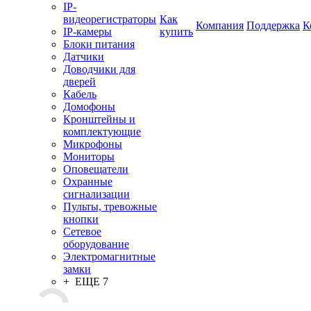
IP-
видеорегистраторы
Как
Компания
Поддержка
К
IP-камеры
купить
Блоки питания
Датчики
Доводчики для
дверей
Кабель
Домофоны
Кронштейны и
комплектующие
Микрофоны
Мониторы
Оповещатели
Охранные
сигнализации
Пульты, тревожные
кнопки
Сетевое
оборудование
Электромагнитные
замки
+ ЕЩЕ 7