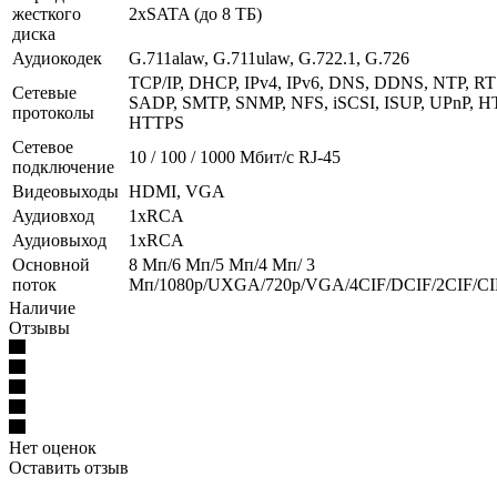
жесткого
2xSATA (до 8 ТБ)
диска
Аудиокодек
G.711alaw, G.711ulaw, G.722.1, G.726
TCP/IP, DHCP, IPv4, IPv6, DNS, DDNS, NTP, RT
Сетевые
SADP, SMTP, SNMP, NFS, iSCSI, ISUP, UPnP, H
протоколы
HTTPS
Сетевое
10 / 100 / 1000 Mбит/с RJ-45
подключение
Видеовыходы
HDMI, VGA
Аудиовход
1хRCA
Аудиовыход
1хRCA
Основной
8 Мп/6 Мп/5 Мп/4 Мп/ 3
поток
Мп/1080p/UXGA/720p/VGA/4CIF/DCIF/2CIF/CI
Наличие
Отзывы
Нет оценок
Оставить отзыв