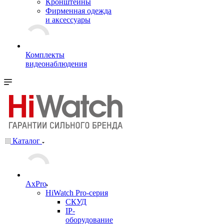
Кронштейны
Фирменная одежда
и аксессуары
Комплекты
видеонаблюдения
Каталог
AxPro
HiWatch Pro-серия
CКУД
IP-
оборудование