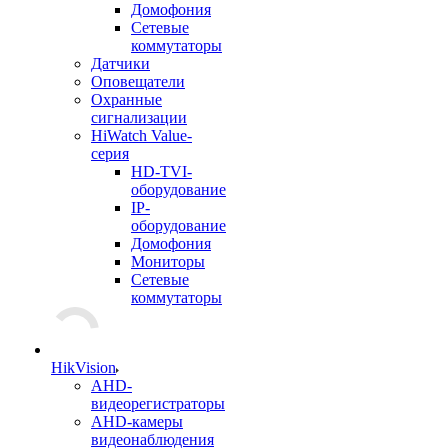
Домофония
Сетевые
коммутаторы
Датчики
Оповещатели
Охранные
сигнализации
HiWatch Value-
серия
HD-TVI-
оборудование
IP-
оборудование
Домофония
Мониторы
Сетевые
коммутаторы
HikVision
AHD-
видеорегистраторы
AHD-камеры
видеонаблюдения