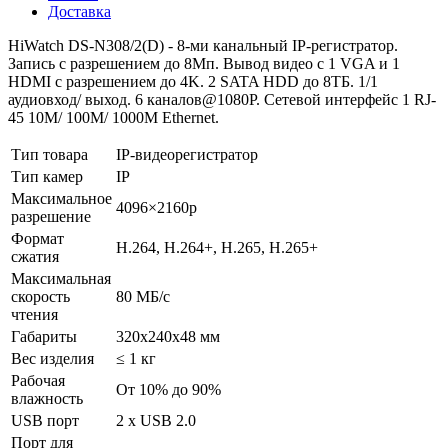
Доставка
HiWatch DS-N308/2(D) - 8-ми канальный IP-регистратор.
Запись с разрешением до 8Мп. Вывод видео с 1 VGA и 1
HDMI с разрешением до 4K. 2 SATA HDD до 8ТБ. 1/1
аудиовход/ выход. 6 каналов@1080P. Сетевой интерфейс 1 RJ-
45 10M/ 100M/ 1000M Ethernet.
Тип товара
IP-видеорегистратор
Тип камер
IP
Максимальное
4096×2160p
разрешение
Формат
H.264, H.264+, H.265, H.265+
сжатия
Максимальная
скорость
80 МБ/с
чтения
Габариты
320x240x48 мм
Вес изделия
≤ 1 кг
Рабочая
От 10% до 90%
влажность
USB порт
2 x USB 2.0
Порт для