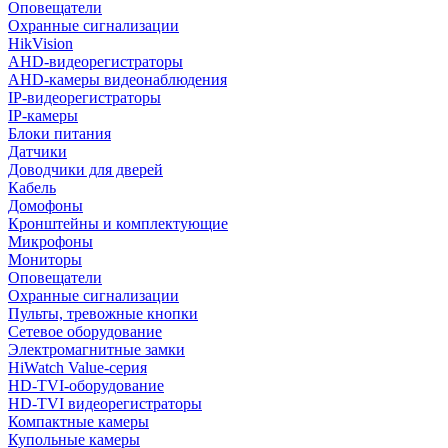
Оповещатели
Охранные сигнализации
HikVision
AHD-видеорегистраторы
AHD-камеры видеонаблюдения
IP-видеорегистраторы
IP-камеры
Блоки питания
Датчики
Доводчики для дверей
Кабель
Домофоны
Кронштейны и комплектующие
Микрофоны
Мониторы
Оповещатели
Охранные сигнализации
Пульты, тревожные кнопки
Сетевое оборудование
Электромагнитные замки
HiWatch Value-серия
HD-TVI-оборудование
HD-TVI видеорегистраторы
Компактные камеры
Купольные камеры