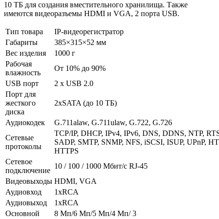
10 ТБ для создания вместительного хранилища. Также
имеются видеоразъемы HDMI и VGA, 2 порта USB.
Тип товара
IP-видеорегистратор
Габариты
385×315×52 мм
Вес изделия
1000 г
Рабочая
От 10% до 90%
влажность
USB порт
2 x USB 2.0
Порт для
жесткого
2xSATA (до 10 ТБ)
диска
Аудиокодек
G.711alaw, G.711ulaw, G.722, G.726
TCP/IP, DHCP, IPv4, IPv6, DNS, DDNS, NTP, RTS
Сетевые
SADP, SMTP, SNMP, NFS, iSCSI, ISUP, UPnP, HT
протоколы
HTTPS
Сетевое
10 / 100 / 1000 Mбит/с RJ-45
подключение
Видеовыходы
HDMI, VGA
Аудиовход
1хRCA
Аудиовыход
1хRCA
Основной
8 Мп/6 Мп/5 Мп/4 Мп/ 3