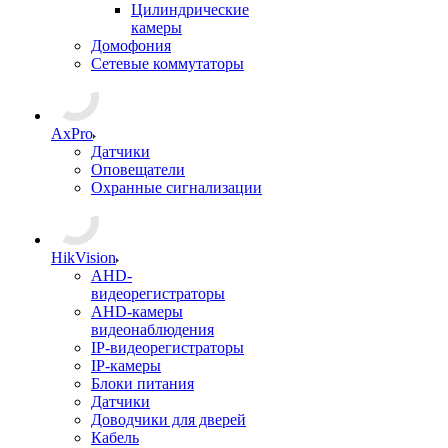
Цилиндрические
камеры
Домофония
Сетевые коммутаторы
AxPro
Датчики
Оповещатели
Охранные сигнализации
HikVision
AHD-
видеорегистраторы
AHD-камеры
видеонаблюдения
IP-видеорегистраторы
IP-камеры
Блоки питания
Датчики
Доводчики для дверей
Кабель