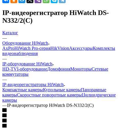
IP-видеорегистратор HiWatch DS-
N332/2(C)
Каталог
—
Оборудование HiWatch
AxPro
HiWatch Pro-серия
HikVision
Аксессуары
Комплекты
видеонаблюдения
—
IP-оборудование HiWatch
HD-TVI-оборудование
Домофония
Мониторы
Сетевые
коммутаторы
—
IP-видеорегистраторы HiWatch
Компактные камеры
Купольные камеры
Панорамные
камеры
Скоростные поворотные камеры
Цилиндрические
камеры
—
IP-видеорегистратор HiWatch DS-N332/2(C)