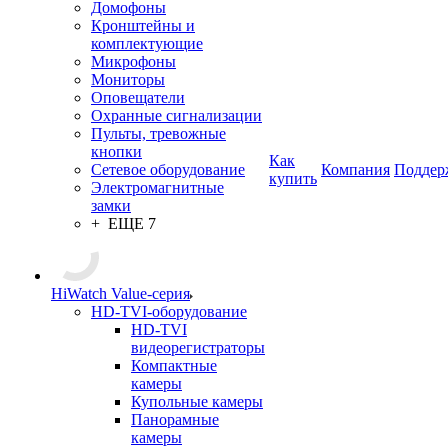
Домофоны
Кронштейны и
комплектующие
Микрофоны
Мониторы
Оповещатели
Охранные сигнализации
Пульты, тревожные
кнопки
Как
Сетевое оборудование
Компания
Поддер
купить
Электромагнитные
замки
+ ЕЩЕ 7
HiWatch Value-серия
HD-TVI-оборудование
HD-TVI
видеорегистраторы
Компактные
камеры
Купольные камеры
Панорамные
камеры