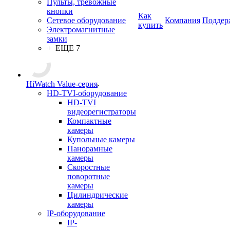
Пульты, тревожные
кнопки
Как
Сетевое оборудование
Компания
Поддер
купить
Электромагнитные
замки
+ ЕЩЕ 7
HiWatch Value-серия
HD-TVI-оборудование
HD-TVI
видеорегистраторы
Компактные
камеры
Купольные камеры
Панорамные
камеры
Скоростные
поворотные
камеры
Цилиндрические
камеры
IP-оборудование
IP-