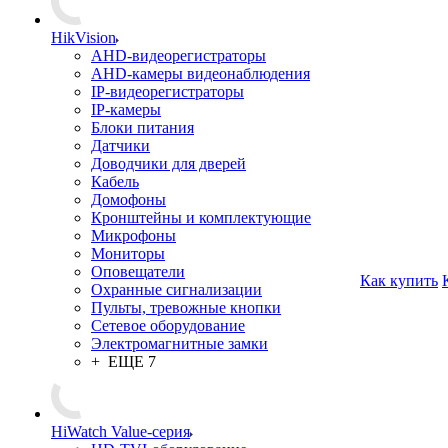
HikVision
AHD-видеорегистраторы
AHD-камеры видеонаблюдения
IP-видеорегистраторы
IP-камеры
Блоки питания
Датчики
Доводчики для дверей
Кабель
Домофоны
Кронштейны и комплектующие
Микрофоны
Мониторы
Оповещатели
Как купить
Охранные сигнализации
Пульты, тревожные кнопки
Сетевое оборудование
Электромагнитные замки
+ ЕЩЕ 7
HiWatch Value-серия