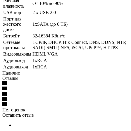
Рабочая
От 10% до 90%
влажность
USB порт
2 x USB 2.0
Порт для
жесткого
1xSATA (до 6 ТБ)
диска
Битрейт
32-16384 Кбит/с
Сетевые
TCP/IP, DHCP, Hik-Connect, DNS, DDNS, NTP,
протоколы
SADP, SMTP, NFS, iSCSI, UPnP™, HTTPS
Видеовыходы
HDMI, VGA
Аудиовход
1хRCA
Аудиовыход
1хRCA
Наличие
Отзывы
Нет оценок
Оставить отзыв