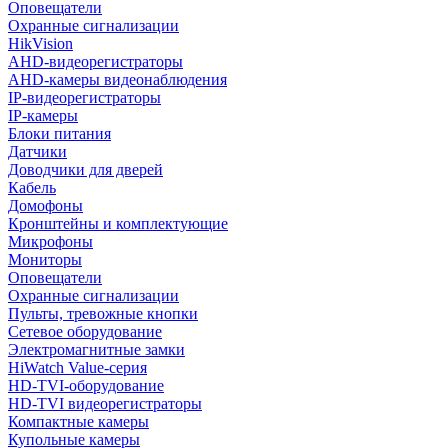
Оповещатели
Охранные сигнализации
HikVision
AHD-видеорегистраторы
AHD-камеры видеонаблюдения
IP-видеорегистраторы
IP-камеры
Блоки питания
Датчики
Доводчики для дверей
Кабель
Домофоны
Кронштейны и комплектующие
Микрофоны
Мониторы
Оповещатели
Охранные сигнализации
Пульты, тревожные кнопки
Сетевое оборудование
Электромагнитные замки
HiWatch Value-серия
HD-TVI-оборудование
HD-TVI видеорегистраторы
Компактные камеры
Купольные камеры