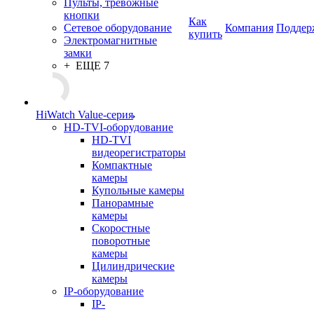
Пульты, тревожные
кнопки
Как
Сетевое оборудование
Компания
Поддер
купить
Электромагнитные
замки
+ ЕЩЕ 7
HiWatch Value-серия
HD-TVI-оборудование
HD-TVI
видеорегистраторы
Компактные
камеры
Купольные камеры
Панорамные
камеры
Скоростные
поворотные
камеры
Цилиндрические
камеры
IP-оборудование
IP-