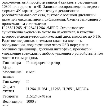
одномоментный просмотр записи 4 каналов в разрешении
1080Р или одного - в 4К. Запись и воспроизведение видео в
формате 4К гарантирует высокую детализацию
рассматриваемого объекта, снятого с большой дистанции
даже при максимальном приближении. Сжатие записанного
происходит за счет кодеков
H.265/H.265+/H.264/H.264+/MPEG. Это позволяет
существенно экономить место на накопителе, в качестве
которого используется один жесткий диск емкостью до 6 Тб.
Размещение данных возможно также на внешнем
оборудовании, подключенном через USB порт, или в
облачном хранилище. Удобный интерфейс, просмотр и
управление возможны с любого удаленного устройства, в том
числе и со смартфона.
Тип товара
IP-видеорегистратор
Макс.
разрешение
8 Мп
записи
Тип камер
IP
Формат
H.264, H.264+, H.265, H.265+, MPEG4
сжатия
Габариты
315x240x48 мм
Вес изделия
1000 г