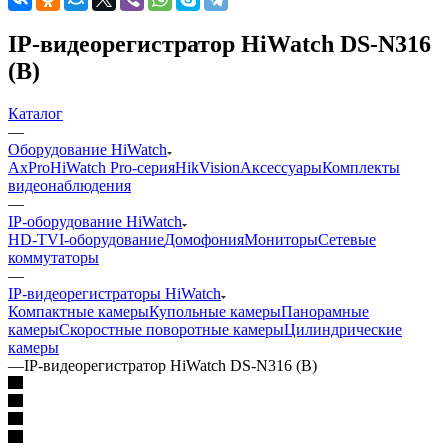
IP-видеорегистратор HiWatch DS-N316
(B)
Каталог
—
Оборудование HiWatch
AxPro
HiWatch Pro-серия
HikVision
Аксессуары
Комплекты
видеонаблюдения
—
IP-оборудование HiWatch
HD-TVI-оборудование
Домофония
Мониторы
Сетевые
коммутаторы
—
IP-видеорегистраторы HiWatch
Компактные камеры
Купольные камеры
Панорамные
камеры
Скоростные поворотные камеры
Цилиндрические
камеры
—
IP-видеорегистратор HiWatch DS-N316 (B)