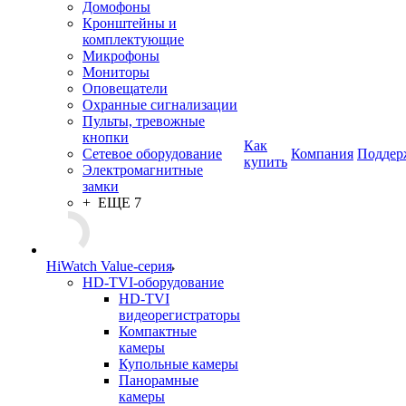
Домофоны
Кронштейны и
комплектующие
Микрофоны
Мониторы
Оповещатели
Охранные сигнализации
Пульты, тревожные
кнопки
Как
Сетевое оборудование
Компания
Поддер
купить
Электромагнитные
замки
+ ЕЩЕ 7
HiWatch Value-серия
HD-TVI-оборудование
HD-TVI
видеорегистраторы
Компактные
камеры
Купольные камеры
Панорамные
камеры