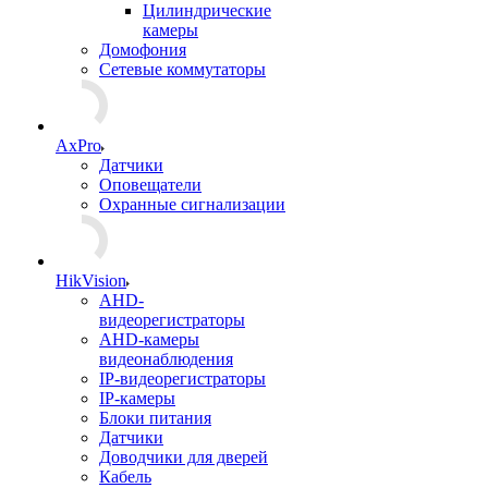
Цилиндрические
камеры
Домофония
Сетевые коммутаторы
AxPro
Датчики
Оповещатели
Охранные сигнализации
HikVision
AHD-
видеорегистраторы
AHD-камеры
видеонаблюдения
IP-видеорегистраторы
IP-камеры
Блоки питания
Датчики
Доводчики для дверей
Кабель