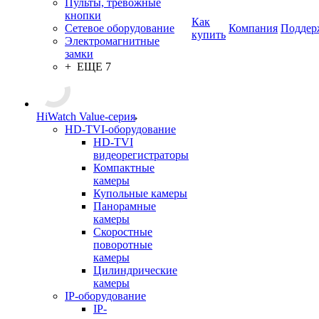
Пульты, тревожные
кнопки
Как
Сетевое оборудование
Компания
Поддер
купить
Электромагнитные
замки
+ ЕЩЕ 7
HiWatch Value-серия
HD-TVI-оборудование
HD-TVI
видеорегистраторы
Компактные
камеры
Купольные камеры
Панорамные
камеры
Скоростные
поворотные
камеры
Цилиндрические
камеры
IP-оборудование
IP-