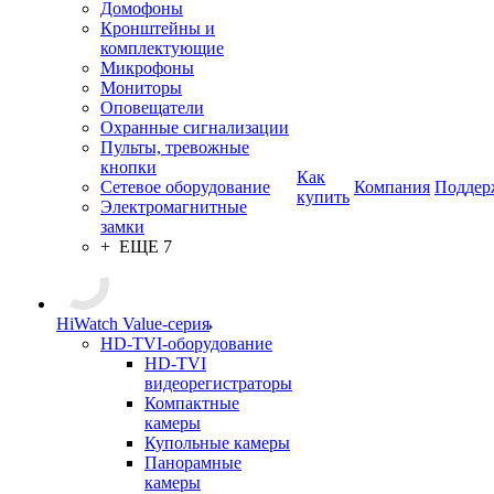
Домофоны
Кронштейны и
комплектующие
Микрофоны
Мониторы
Оповещатели
Охранные сигнализации
Пульты, тревожные
кнопки
Как
Сетевое оборудование
Компания
Поддер
купить
Электромагнитные
замки
+ ЕЩЕ 7
HiWatch Value-серия
HD-TVI-оборудование
HD-TVI
видеорегистраторы
Компактные
камеры
Купольные камеры
Панорамные
камеры