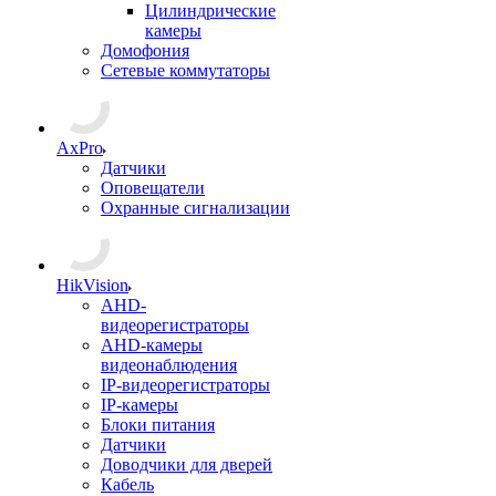
Цилиндрические
камеры
Домофония
Сетевые коммутаторы
AxPro
Датчики
Оповещатели
Охранные сигнализации
HikVision
AHD-
видеорегистраторы
AHD-камеры
видеонаблюдения
IP-видеорегистраторы
IP-камеры
Блоки питания
Датчики
Доводчики для дверей
Кабель