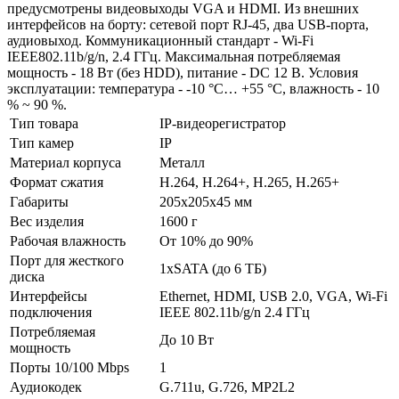
предусмотрены видеовыходы VGA и HDMI. Из внешних
интерфейсов на борту: сетевой порт RJ-45, два USB-порта,
аудиовыход. Коммуникационный стандарт - Wi-Fi
IEEE802.11b/g/n, 2.4 ГГц. Максимальная потребляемая
мощность - 18 Вт (без HDD), питание - DC 12 В. Условия
эксплуатации: температура - -10 °C… +55 °C, влажность - 10
% ~ 90 %.
Тип товара
IP-видеорегистратор
Тип камер
IP
Материал корпуса
Металл
Формат сжатия
H.264, H.264+, H.265, H.265+
Габариты
205x205x45 мм
Вес изделия
1600 г
Рабочая влажность
От 10% до 90%
Порт для жесткого
1xSATA (до 6 ТБ)
диска
Интерфейсы
Ethernet, HDMI, USB 2.0, VGA, Wi-Fi
подключения
IEEE 802.11b/g/n 2.4 ГГц
Потребляемая
До 10 Вт
мощность
Порты 10/100 Mbps
1
Аудиокодек
G.711u, G.726, MP2L2