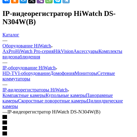
IP-видеорегистратор HiWatch DS-
N304W(B)
Каталог
—
Оборудование HiWatch
AxPro
HiWatch Pro-серия
HikVision
Аксессуары
Комплекты
видеонаблюдения
—
IP-оборудование HiWatch
HD-TVI-оборудование
Домофония
Мониторы
Сетевые
коммутаторы
—
IP-видеорегистраторы HiWatch
Компактные камеры
Купольные камеры
Панорамные
камеры
Скоростные поворотные камеры
Цилиндрические
камеры
—
IP-видеорегистратор HiWatch DS-N304W(B)