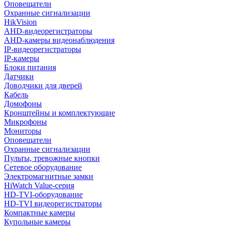
Оповещатели
Охранные сигнализации
HikVision
AHD-видеорегистраторы
AHD-камеры видеонаблюдения
IP-видеорегистраторы
IP-камеры
Блоки питания
Датчики
Доводчики для дверей
Кабель
Домофоны
Кронштейны и комплектующие
Микрофоны
Мониторы
Оповещатели
Охранные сигнализации
Пульты, тревожные кнопки
Сетевое оборудование
Электромагнитные замки
HiWatch Value-серия
HD-TVI-оборудование
HD-TVI видеорегистраторы
Компактные камеры
Купольные камеры