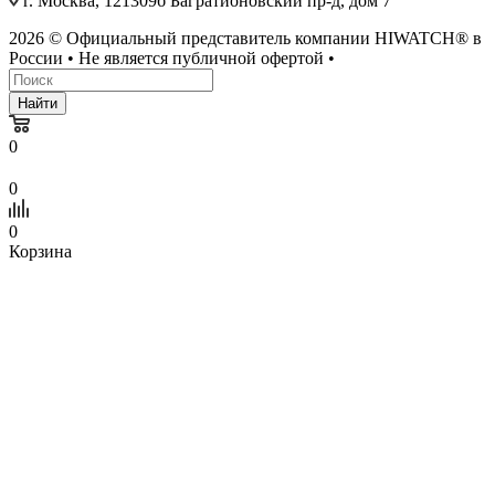
г. Москва, 121309б Багратионовский пр-д, дом 7
2026 © Официальный представитель компании HIWATCH® в
России • Не является публичной офертой •
Найти
0
0
0
Корзина