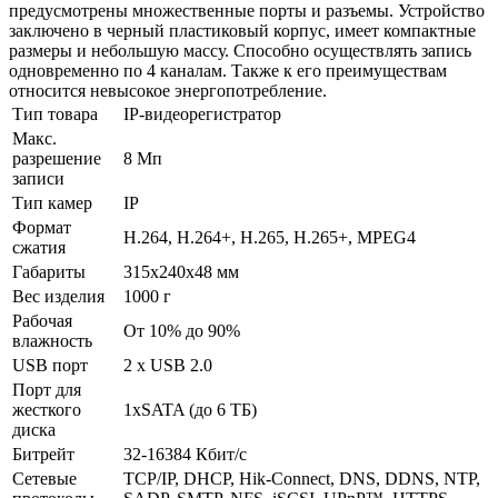
предусмотрены множественные порты и разъемы. Устройство
заключено в черный пластиковый корпус, имеет компактные
размеры и небольшую массу. Способно осуществлять запись
одновременно по 4 каналам. Также к его преимуществам
относится невысокое энергопотребление.
Тип товара
IP-видеорегистратор
Макс.
разрешение
8 Мп
записи
Тип камер
IP
Формат
H.264, H.264+, H.265, H.265+, MPEG4
сжатия
Габариты
315x240x48 мм
Вес изделия
1000 г
Рабочая
От 10% до 90%
влажность
USB порт
2 x USB 2.0
Порт для
жесткого
1xSATA (до 6 ТБ)
диска
Битрейт
32-16384 Кбит/с
Сетевые
TCP/IP, DHCP, Hik-Connect, DNS, DDNS, NTP,