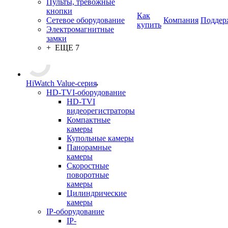
Пульты, тревожные
кнопки
Как
Сетевое оборудование
Компания
Поддер
купить
Электромагнитные
замки
+ ЕЩЕ 7
HiWatch Value-серия
HD-TVI-оборудование
HD-TVI
видеорегистраторы
Компактные
камеры
Купольные камеры
Панорамные
камеры
Скоростные
поворотные
камеры
Цилиндрические
камеры
IP-оборудование
IP-