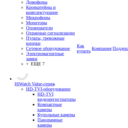
Домофоны
Кронштейны и
комплектующие
Микрофоны
Мониторы
Оповещатели
Охранные сигнализации
Пульты, тревожные
кнопки
Как
Сетевое оборудование
Компания
Поддер
купить
Электромагнитные
замки
+ ЕЩЕ 7
HiWatch Value-серия
HD-TVI-оборудование
HD-TVI
видеорегистраторы
Компактные
камеры
Купольные камеры
Панорамные
камеры