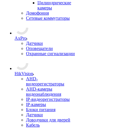
Цилиндрические
камеры
Домофония
Сетевые коммутаторы
AxPro
Датчики
Оповещатели
Охранные сигнализации
HikVision
AHD-
видеорегистраторы
AHD-камеры
видеонаблюдения
IP-видеорегистраторы
IP-камеры
Блоки питания
Датчики
Доводчики для дверей
Кабель