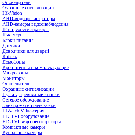
Оповещатели
Охранные сигнализации
HikVision
AHD-видеорегистраторы
AHD-камеры видеонаблюдения
IP-видеорегистраторы
IP-камеры
Блоки питания
Датчики
Доводчики для дверей
Кабель
Домофоны
Кронштейны и комплектующие
Микрофоны
Мониторы
Оповещатели
Охранные сигнализации
Пульты, тревожные кнопки
Сетевое оборудование
Электромагнитные замки
HiWatch Value-серия
HD-TVI-оборудование
HD-TVI видеорегистраторы
Компактные камеры
Купольные камеры