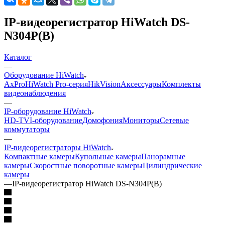
IP-видеорегистратор HiWatch DS-
N304P(В)
Каталог
—
Оборудование HiWatch
AxPro
HiWatch Pro-серия
HikVision
Аксессуары
Комплекты
видеонаблюдения
—
IP-оборудование HiWatch
HD-TVI-оборудование
Домофония
Мониторы
Сетевые
коммутаторы
—
IP-видеорегистраторы HiWatch
Компактные камеры
Купольные камеры
Панорамные
камеры
Скоростные поворотные камеры
Цилиндрические
камеры
—
IP-видеорегистратор HiWatch DS-N304P(В)