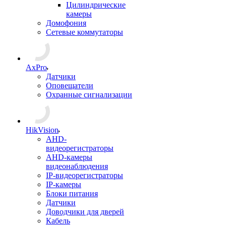
Цилиндрические
камеры
Домофония
Сетевые коммутаторы
AxPro
Датчики
Оповещатели
Охранные сигнализации
HikVision
AHD-
видеорегистраторы
AHD-камеры
видеонаблюдения
IP-видеорегистраторы
IP-камеры
Блоки питания
Датчики
Доводчики для дверей
Кабель