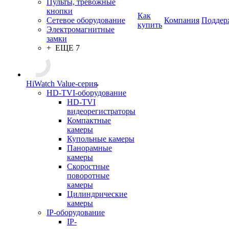
Пульты, тревожные
кнопки
Как
Сетевое оборудование
Компания
Поддер
купить
Электромагнитные
замки
+ ЕЩЕ 7
HiWatch Value-серия
HD-TVI-оборудование
HD-TVI
видеорегистраторы
Компактные
камеры
Купольные камеры
Панорамные
камеры
Скоростные
поворотные
камеры
Цилиндрические
камеры
IP-оборудование
IP-