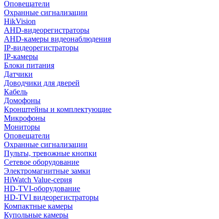
Оповещатели
Охранные сигнализации
HikVision
AHD-видеорегистраторы
AHD-камеры видеонаблюдения
IP-видеорегистраторы
IP-камеры
Блоки питания
Датчики
Доводчики для дверей
Кабель
Домофоны
Кронштейны и комплектующие
Микрофоны
Мониторы
Оповещатели
Охранные сигнализации
Пульты, тревожные кнопки
Сетевое оборудование
Электромагнитные замки
HiWatch Value-серия
HD-TVI-оборудование
HD-TVI видеорегистраторы
Компактные камеры
Купольные камеры