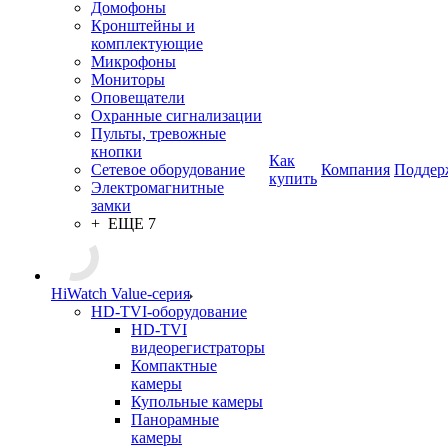
Домофоны
Кронштейны и
комплектующие
Микрофоны
Мониторы
Оповещатели
Охранные сигнализации
Пульты, тревожные
кнопки
Как
Сетевое оборудование
Компания
Поддер
купить
Электромагнитные
замки
+ ЕЩЕ 7
HiWatch Value-серия
HD-TVI-оборудование
HD-TVI
видеорегистраторы
Компактные
камеры
Купольные камеры
Панорамные
камеры