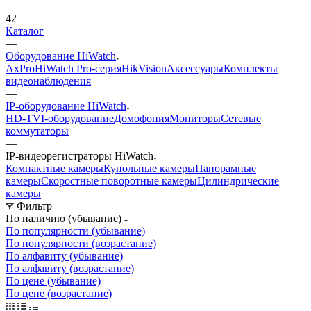
42
Каталог
—
Оборудование HiWatch
AxPro
HiWatch Pro-серия
HikVision
Аксессуары
Комплекты
видеонаблюдения
—
IP-оборудование HiWatch
HD-TVI-оборудование
Домофония
Мониторы
Сетевые
коммутаторы
—
IP-видеорегистраторы HiWatch
Компактные камеры
Купольные камеры
Панорамные
камеры
Скоростные поворотные камеры
Цилиндрические
камеры
Фильтр
По наличию (убывание)
По популярности (убывание)
По популярности (возрастание)
По алфавиту (убывание)
По алфавиту (возрастание)
По цене (убывание)
По цене (возрастание)