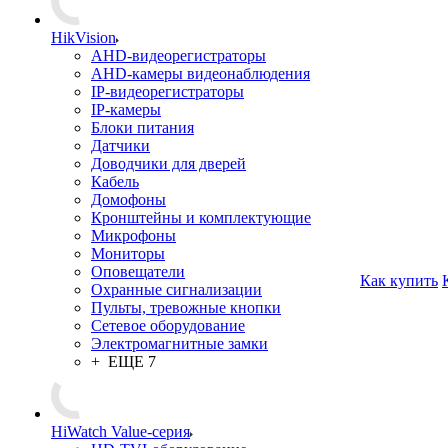
HikVision
AHD-видеорегистраторы
AHD-камеры видеонаблюдения
IP-видеорегистраторы
IP-камеры
Блоки питания
Датчики
Доводчики для дверей
Кабель
Домофоны
Кронштейны и комплектующие
Микрофоны
Мониторы
Оповещатели
Как купить
Охранные сигнализации
Пульты, тревожные кнопки
Сетевое оборудование
Электромагнитные замки
+ ЕЩЕ 7
HiWatch Value-серия