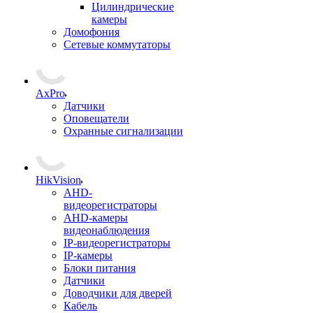
Цилиндрические
камеры
Домофония
Сетевые коммутаторы
AxPro
Датчики
Оповещатели
Охранные сигнализации
HikVision
AHD-
видеорегистраторы
AHD-камеры
видеонаблюдения
IP-видеорегистраторы
IP-камеры
Блоки питания
Датчики
Доводчики для дверей
Кабель