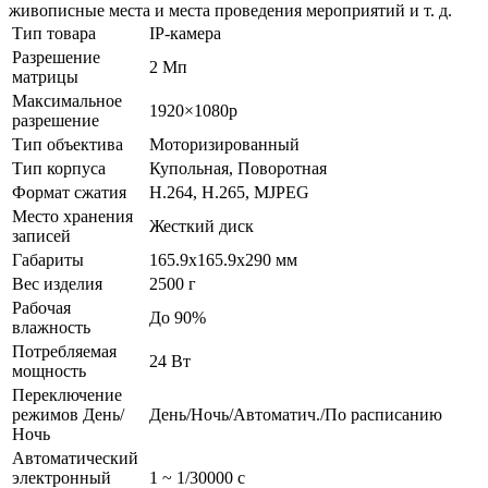
живописные места и места проведения мероприятий и т. д.
Тип товара
IP-камера
Разрешение
2 Мп
матрицы
Максимальное
1920×1080p
разрешение
Тип объектива
Моторизированный
Тип корпуса
Купольная, Поворотная
Формат сжатия
H.264, H.265, MJPEG
Место хранения
Жесткий диск
записей
Габариты
165.9x165.9х290 мм
Вес изделия
2500 г
Рабочая
До 90%
влажность
Потребляемая
24 Вт
мощность
Переключение
режимов День/
День/Ночь/Автоматич./По расписанию
Ночь
Автоматический
электронный
1 ~ 1/30000 с