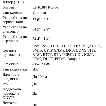
затвор (AES)
Битрейт
32-16384 Кбит/с
Тип камеры
Уличная
Угол обзора по
57.6° - 2.5°
горизонтали
Угол обзора по
64.5° - 2.9°
диагонали
Угол обзора по
34.4° - 1.4°
вертикали
IPv4/IPv6, HTTP, HTTPS, 802.1x, Qos, FTP,
Сетевые
SMTP, UPnP, SNMP, DNS, DDNS, NTP,
протоколы
RTSP, RTCP, RTP, TCP/IP, UDP, IGMP,
ICMP, DHCP, PPPoE, Bonjour
Объектив
4.8–120 мм
Тип подсветки
ИК
Дальность
До 100 м
подсветки
PoE
Да
Поддержка
протокола
Да
ONVIF
Детектор
Да