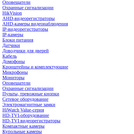
Оповещатели
Охранные сигнализации
HikVision
AHD-видеорегистраторы
AHD-камеры видеонаблюдения
IP-видеорегистраторы
IP-камеры
Блоки питания
Датчики
Доводчики для дверей
Кабель
Домофоны
Кронштейны и комплектующие
Микрофоны
Мониторы
Оповещатели
Охранные сигнализации
Пульты, тревожные кнопки
Сетевое оборудование
Электромагнитные замки
HiWatch Value-серия
HD-TVI-оборудование
HD-TVI видеорегистраторы
Компактные камеры
Купольные камеры