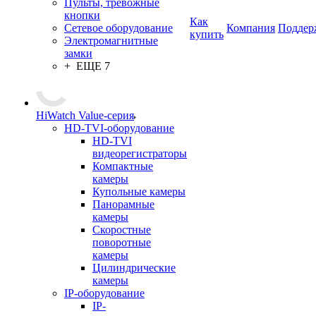
Пульты, тревожные
кнопки
Как
Сетевое оборудование
Компания
Поддер
купить
Электромагнитные
замки
+ ЕЩЕ 7
HiWatch Value-серия
HD-TVI-оборудование
HD-TVI
видеорегистраторы
Компактные
камеры
Купольные камеры
Панорамные
камеры
Скоростные
поворотные
камеры
Цилиндрические
камеры
IP-оборудование
IP-