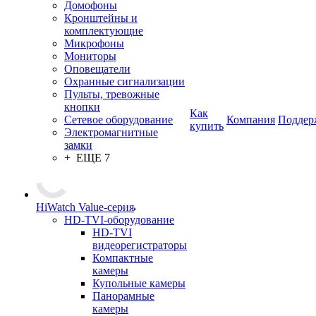
Домофоны
Кронштейны и
комплектующие
Микрофоны
Мониторы
Оповещатели
Охранные сигнализации
Пульты, тревожные
кнопки
Как
Сетевое оборудование
Компания
Поддер
купить
Электромагнитные
замки
+ ЕЩЕ 7
HiWatch Value-серия
HD-TVI-оборудование
HD-TVI
видеорегистраторы
Компактные
камеры
Купольные камеры
Панорамные
камеры