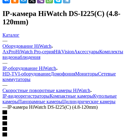
IP-камера HiWatch DS-I225(C) (4.8-
120mm)
Каталог
—
Оборудование HiWatch
AxPro
HiWatch Pro-серия
HikVision
Аксессуары
Комплекты
видеонаблюдения
—
IP-оборудование HiWatch
HD-TVI-оборудование
Домофония
Мониторы
Сетевые
коммутаторы
—
Скоростные поворотные камеры HiWatch
IP-видеорегистраторы
Компактные камеры
Купольные
камеры
Панорамные камеры
Цилиндрические камеры
—
IP-камера HiWatch DS-I225(C) (4.8-120mm)