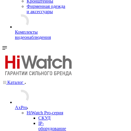
Кронштейны
Фирменная одежда
и аксессуары
Комплекты
видеонаблюдения
Каталог
AxPro
HiWatch Pro-серия
CКУД
IP-
оборудование