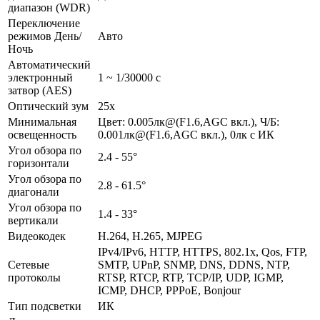
диапазон (WDR)
Переключение
режимов День/
Авто
Ночь
Автоматический
электронный
1 ~ 1/30000 с
затвор (AES)
Оптический зум
25x
Минимальная
Цвет: 0.005лк@(F1.6,AGC вкл.), Ч/Б:
освещенность
0.001лк@(F1.6,AGC вкл.), 0лк с ИК
Угол обзора по
2.4 - 55°
горизонтали
Угол обзора по
2.8 - 61.5°
диагонали
Угол обзора по
1.4 - 33°
вертикали
Видеокодек
H.264, H.265, MJPEG
IPv4/IPv6, HTTP, HTTPS, 802.1x, Qos, FTP,
Сетевые
SMTP, UPnP, SNMP, DNS, DDNS, NTP,
протоколы
RTSP, RTCP, RTP, TCP/IP, UDP, IGMP,
ICMP, DHCP, PPPoE, Bonjour
Тип подсветки
ИК