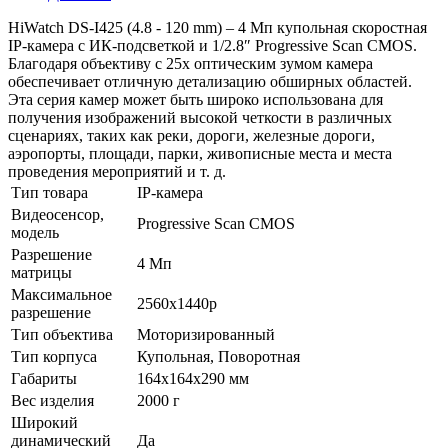
HiWatch DS-I425 (4.8 - 120 mm) – 4 Мп купольная скоростная
IP-камера с ИК-подсветкой и 1/2.8″ Progressive Scan CMOS.
Благодаря объективу с 25x оптическим зумом камера
обеспечивает отличную детализацию обширных областей.
Эта серия камер может быть широко использована для
получения изображений высокой четкости в различных
сценариях, таких как реки, дороги, железные дороги,
аэропорты, площади, парки, живописные места и места
проведения мероприятий и т. д.
Тип товара
IP-камера
Видеосенсор,
Progressive Scan CMOS
модель
Разрешение
4 Мп
матрицы
Максимальное
2560x1440p
разрешение
Тип объектива
Моторизированный
Тип корпуса
Купольная, Поворотная
Габариты
164x164x290 мм
Вес изделия
2000 г
Широкий
динамический
Да