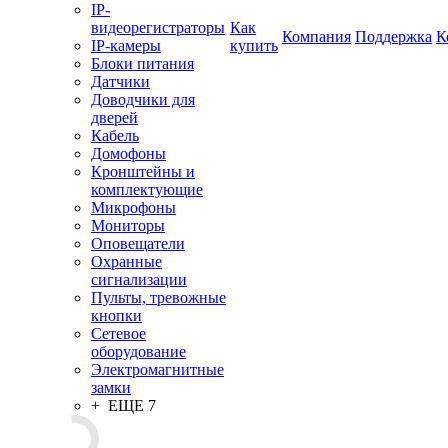
IP-
видеорегистраторы
Как
Компания
Поддержка
К
IP-камеры
купить
Блоки питания
Датчики
Доводчики для
дверей
Кабель
Домофоны
Кронштейны и
комплектующие
Микрофоны
Мониторы
Оповещатели
Охранные
сигнализации
Пульты, тревожные
кнопки
Сетевое
оборудование
Электромагнитные
замки
+ ЕЩЕ 7