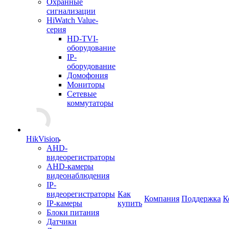
Охранные
сигнализации
HiWatch Value-
серия
HD-TVI-
оборудование
IP-
оборудование
Домофония
Мониторы
Сетевые
коммутаторы
HikVision
AHD-
видеорегистраторы
AHD-камеры
видеонаблюдения
IP-
видеорегистраторы
Как
Компания
Поддержка
К
IP-камеры
купить
Блоки питания
Датчики