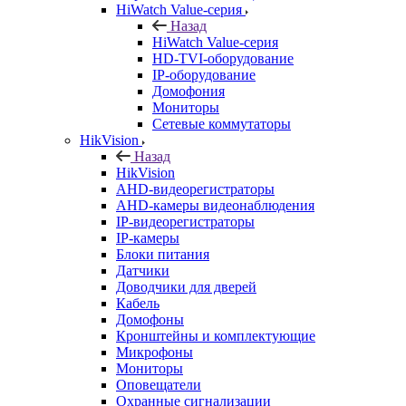
HiWatch Value-серия
Назад
HiWatch Value-серия
HD-TVI-оборудование
IP-оборудование
Домофония
Мониторы
Сетевые коммутаторы
HikVision
Назад
HikVision
AHD-видеорегистраторы
AHD-камеры видеонаблюдения
IP-видеорегистраторы
IP-камеры
Блоки питания
Датчики
Доводчики для дверей
Кабель
Домофоны
Кронштейны и комплектующие
Микрофоны
Мониторы
Оповещатели
Охранные сигнализации