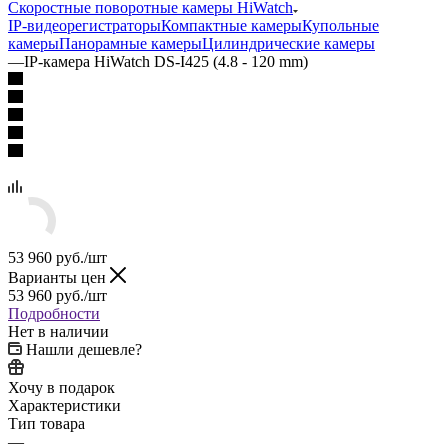
Скоростные поворотные камеры HiWatch
IP-видеорегистраторы
Компактные камеры
Купольные
камеры
Панорамные камеры
Цилиндрические камеры
—
IP-камера HiWatch DS-I425 (4.8 - 120 mm)
53 960
руб.
/шт
Варианты цен
53 960
руб.
/шт
Подробности
Нет в наличии
Нашли дешевле?
Хочу в подарок
Характеристики
Тип товара
—