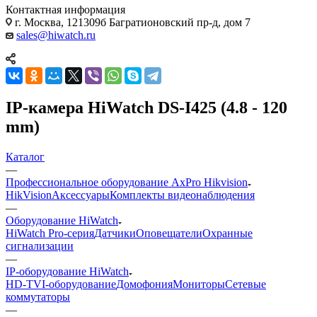
Контактная информация
г. Москва, 121309б Багратионовский пр-д, дом 7
sales@hiwatch.ru
IP-камера HiWatch DS-I425 (4.8 - 120
mm)
Каталог
—
Профессиональное оборудование AxPro Hikvision
HikVision
Аксессуары
Комплекты видеонаблюдения
—
Оборудование HiWatch
HiWatch Pro-серия
Датчики
Оповещатели
Охранные
сигнализации
—
IP-оборудование HiWatch
HD-TVI-оборудование
Домофония
Мониторы
Сетевые
коммутаторы
—