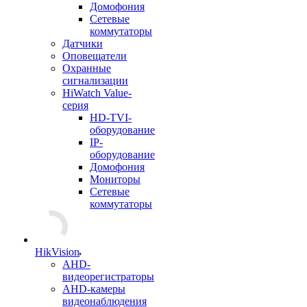
Домофония
Сетевые
коммутаторы
Датчики
Оповещатели
Охранные
сигнализации
HiWatch Value-
серия
HD-TVI-
оборудование
IP-
оборудование
Домофония
Мониторы
Сетевые
коммутаторы
HikVision
AHD-
видеорегистраторы
AHD-камеры
видеонаблюдения