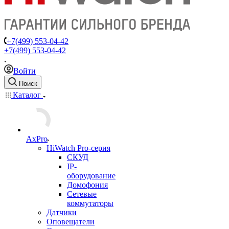
+7(499) 553-04-42
+7(499) 553-04-42
Войти
Поиск
Каталог
AxPro
HiWatch Pro-серия
CКУД
IP-
оборудование
Домофония
Сетевые
коммутаторы
Датчики
Оповещатели