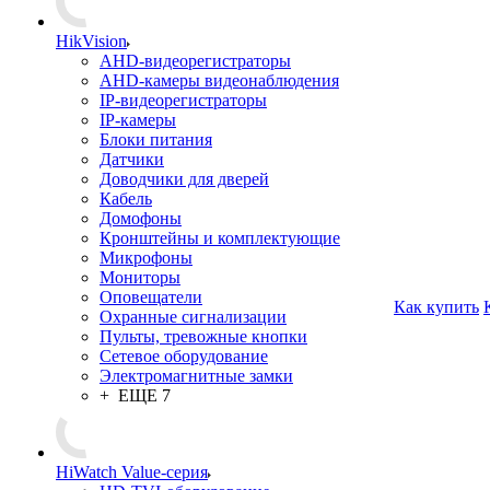
HikVision
AHD-видеорегистраторы
AHD-камеры видеонаблюдения
IP-видеорегистраторы
IP-камеры
Блоки питания
Датчики
Доводчики для дверей
Кабель
Домофоны
Кронштейны и комплектующие
Микрофоны
Мониторы
Оповещатели
Как купить
Охранные сигнализации
Пульты, тревожные кнопки
Сетевое оборудование
Электромагнитные замки
+ ЕЩЕ 7
HiWatch Value-серия