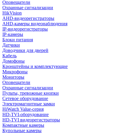
Оповещатели
Охранные сигнализации
HikVision
AHD-видеорегистраторы
AHD-камеры видеонаблюдения
IP-видеорегистраторы
IP-камеры
Блоки питания
Датчики
Доводчики для дверей
Кабель
Домофоны
Кронштейны и комплектующие
Микрофоны
Мониторы
Оповещатели
Охранные сигнализации
Пульты, тревожные кнопки
Сетевое оборудование
Электромагнитные замки
HiWatch Value-серия
HD-TVI-оборудование
HD-TVI видеорегистраторы
Компактные камеры
Купольные камеры